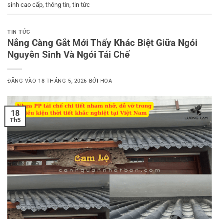
sinh cao cấp
,
thông tin
,
tin tức
TIN TỨC
Nắng Càng Gắt Mới Thấy Khác Biệt Giữa Ngói
Nguyên Sinh Và Ngói Tái Chế
ĐĂNG VÀO
18 THÁNG 5, 2026
BỞI
HOA
18
Th5