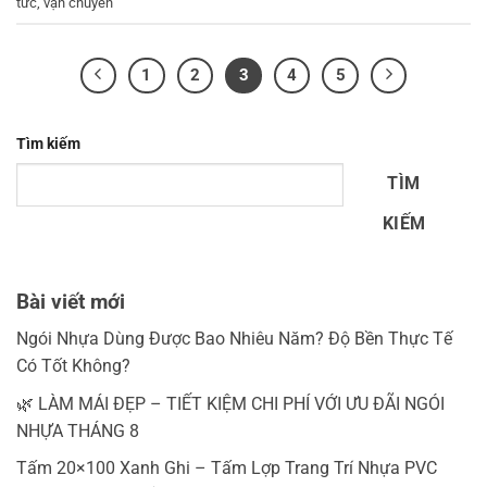
tức
,
vận chuyển
1
2
3
4
5
Tìm kiếm
TÌM
KIẾM
Bài viết mới
Ngói Nhựa Dùng Được Bao Nhiêu Năm? Độ Bền Thực Tế
Có Tốt Không?
🌿 LÀM MÁI ĐẸP – TIẾT KIỆM CHI PHÍ VỚI ƯU ĐÃI NGÓI
NHỰA THÁNG 8
Tấm 20×100 Xanh Ghi – Tấm Lợp Trang Trí Nhựa PVC