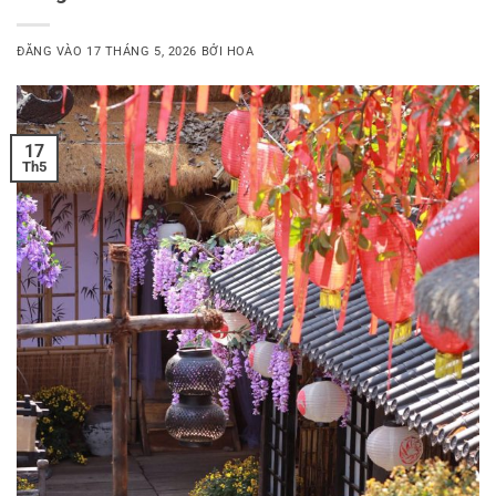
ĐĂNG VÀO
17 THÁNG 5, 2026
BỞI
HOA
17
Th5