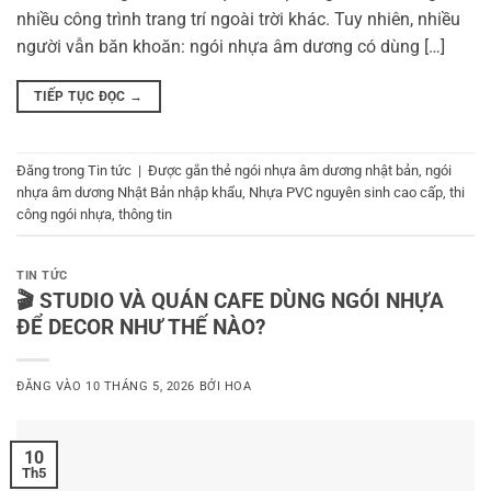
nhiều công trình trang trí ngoài trời khác. Tuy nhiên, nhiều
người vẫn băn khoăn: ngói nhựa âm dương có dùng […]
TIẾP TỤC ĐỌC
→
Đăng trong
Tin tức
|
Được gắn thẻ
ngói nhựa âm dương nhật bản
,
ngói
nhựa âm dương Nhật Bản nhập khẩu
,
Nhựa PVC nguyên sinh cao cấp
,
thi
công ngói nhựa
,
thông tin
TIN TỨC
🎬 STUDIO VÀ QUÁN CAFE DÙNG NGÓI NHỰA
ĐỂ DECOR NHƯ THẾ NÀO?
ĐĂNG VÀO
10 THÁNG 5, 2026
BỞI
HOA
10
Th5