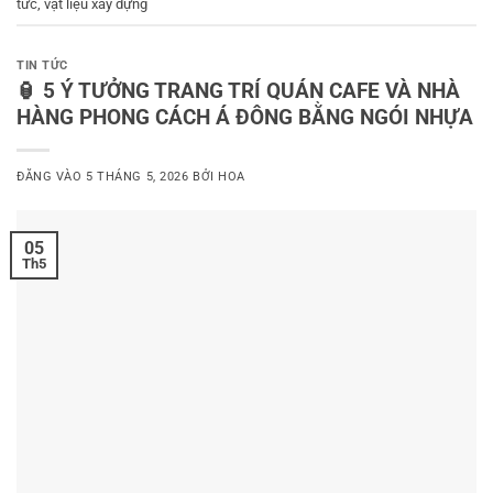
tức
,
vật liệu xây dựng
TIN TỨC
🏮 5 Ý TƯỞNG TRANG TRÍ QUÁN CAFE VÀ NHÀ
HÀNG PHONG CÁCH Á ĐÔNG BẰNG NGÓI NHỰA
ĐĂNG VÀO
5 THÁNG 5, 2026
BỞI
HOA
05
Th5