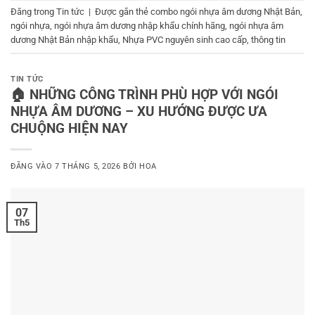
Đăng trong
Tin tức
|
Được gắn thẻ
combo ngói nhựa âm dương Nhật Bản
,
ngói nhựa
,
ngói nhựa âm dương nhập khẩu chính hãng
,
ngói nhựa âm
dương Nhật Bản nhập khẩu
,
Nhựa PVC nguyên sinh cao cấp
,
thông tin
TIN TỨC
🏠 NHỮNG CÔNG TRÌNH PHÙ HỢP VỚI NGÓI
NHỰA ÂM DƯƠNG – XU HƯỚNG ĐƯỢC ƯA
CHUỘNG HIỆN NAY
ĐĂNG VÀO
7 THÁNG 5, 2026
BỞI
HOA
07
Th5