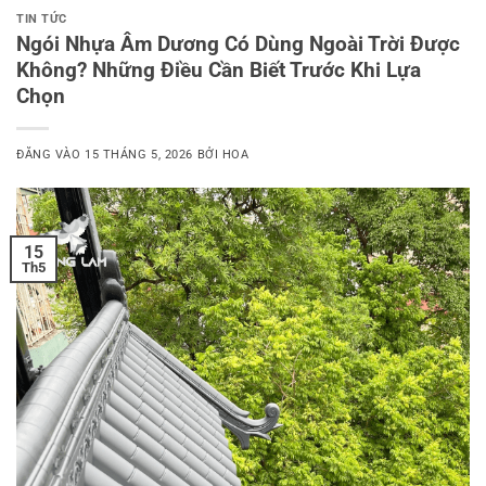
TIN TỨC
Ngói Nhựa Âm Dương Có Dùng Ngoài Trời Được
Không? Những Điều Cần Biết Trước Khi Lựa
Chọn
ĐĂNG VÀO
15 THÁNG 5, 2026
BỞI
HOA
15
Th5