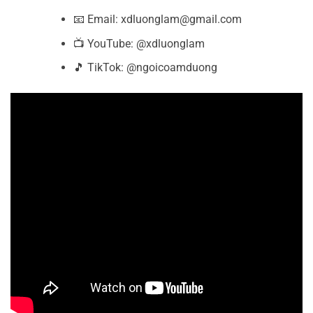
📧 Email: xdluonglam@gmail.com
📺 YouTube: @xdluonglam
🎵 TikTok: @ngoicoamduong