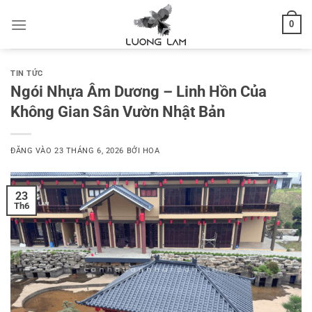
Bỏ
0
qua
nội
dung
TIN TỨC
Ngói Nhựa Âm Dương – Linh Hồn Của
Không Gian Sân Vườn Nhật Bản
ĐĂNG VÀO
23 THÁNG 6, 2026
BỞI
HOA
23
Th6