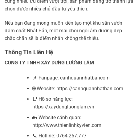
cùng nhiều ưu điểm vượt trội, sản phẩm đang trở thành lựa
chọn được nhiều chủ đầu tư yêu thích.
Nếu bạn đang mong muốn kiến tạo một khu sân vườn
đậm chất Nhật Bản, một mái chòi ngói âm dương đẹp
chắc chắn sẽ là điểm nhấn không thể thiếu.
Thông Tin Liên Hệ
CÔNG TY TNHH XÂY DỰNG LƯƠNG LÂM
📌 Fanpage: canhquannhatbancom
🌐 Website: https://canhquannhatban.com
📑 Hồ sơ năng lực:
https://xaydungluonglam.vn
🏡 Website cảnh quan:
http://www.thienlinhkyvien.com
📞 Hotline: 0764.267.777