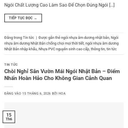
Ngói Chất Lượng Cao Làm Sao Để Chọn Đúng Ngói […]
TIẾP TỤC ĐỌC
→
Đăng trong
Tin tức
|
Được gắn thẻ
ngói nhựa âm dương nhật bản
,
Ngói
nhựa âm dương Nhật Bản chống chọi mọi thời tiết
,
ngói nhựa âm dương
Nhật Bản nhập khẩu
,
Nhựa PVC nguyên sinh cao cấp
,
thông tin
,
tin tức
TIN TỨC
Chòi Nghỉ Sân Vườn Mái Ngói Nhật Bản – Điểm
Nhấn Hoàn Hảo Cho Không Gian Cảnh Quan
ĐĂNG VÀO
15 THÁNG 6, 2026
BỞI
HOA
15
Th6