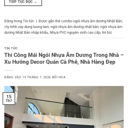
TIẾP TỤC ĐỌC
→
Đăng trong
Tin tức
|
Được gắn thẻ
combo ngói nhựa âm dương Nhật Bản
,
cty tnhh xay dung luong lam
,
ngói nhựa âm dương nhật bản
,
ngói nhựa âm
dương Nhật Bản nhập khẩu
,
Nhựa PVC nguyên sinh cao cấp
,
tin tức
TIN TỨC
Thi Công Mái Ngói Nhựa Âm Dương Trong Nhà –
Xu Hướng Decor Quán Cà Phê, Nhà Hàng Đẹp
ĐĂNG VÀO
15 THÁNG 7, 2026
BỞI
HOA
15
Th7