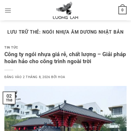
Bỏ
0
qua
nội
dung
LƯU TRỮ THẺ:
NGÓI NHỰA ÂM DƯƠNG NHẬT BẢN
TIN TỨC
Công ty ngói nhựa giá rẻ, chất lượng – Giải pháp
hoàn hảo cho công trình ngoài trời
ĐĂNG VÀO
2 THÁNG 8, 2026
BỞI
HOA
02
Th8