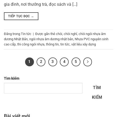
gia đình, nơi thưởng trà, đọc sách và […]
TIẾP TỤC ĐỌC
→
Đăng trong
Tin tức
|
Được gắn thẻ
chòi
,
chòi nghỉ
,
chòi ngói nhựa âm
dương Nhật Bản
,
ngói nhựa âm dương nhật bản
,
Nhựa PVC nguyên sinh
cao cấp
,
thi công ngói nhựa
,
thông tin
,
tin tức
,
vật liệu xây dựng
1
2
3
4
5
Tìm kiếm
TÌM
KIẾM
Bài viết mới