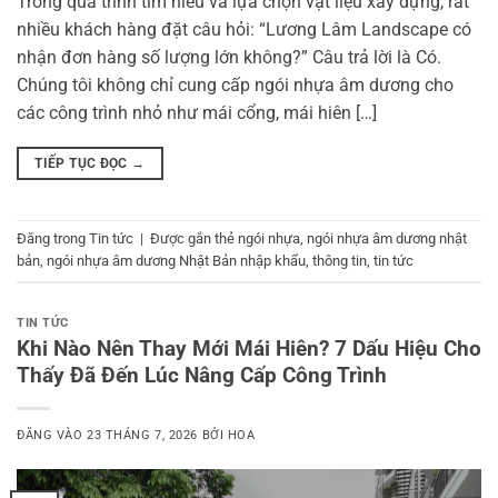
Trong quá trình tìm hiểu và lựa chọn vật liệu xây dựng, rất
nhiều khách hàng đặt câu hỏi: “Lương Lâm Landscape có
nhận đơn hàng số lượng lớn không?” Câu trả lời là Có.
Chúng tôi không chỉ cung cấp ngói nhựa âm dương cho
các công trình nhỏ như mái cổng, mái hiên […]
TIẾP TỤC ĐỌC
→
Đăng trong
Tin tức
|
Được gắn thẻ
ngói nhựa
,
ngói nhựa âm dương nhật
bản
,
ngói nhựa âm dương Nhật Bản nhập khẩu
,
thông tin
,
tin tức
TIN TỨC
Khi Nào Nên Thay Mới Mái Hiên? 7 Dấu Hiệu Cho
Thấy Đã Đến Lúc Nâng Cấp Công Trình
ĐĂNG VÀO
23 THÁNG 7, 2026
BỞI
HOA