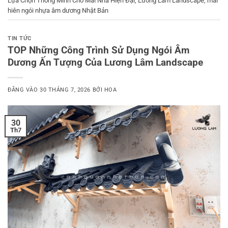
Lựa Chọn Thông Minh Cho Mái Nhà Hiện Đại
,
Lương Lâm Landscape
,
mái
hiên ngói nhựa âm dương Nhật Bản
TIN TỨC
TOP Những Công Trình Sử Dụng Ngói Âm
Dương Ấn Tượng Của Lương Lâm Landscape
ĐĂNG VÀO
30 THÁNG 7, 2026
BỞI
HOA
30
Th7