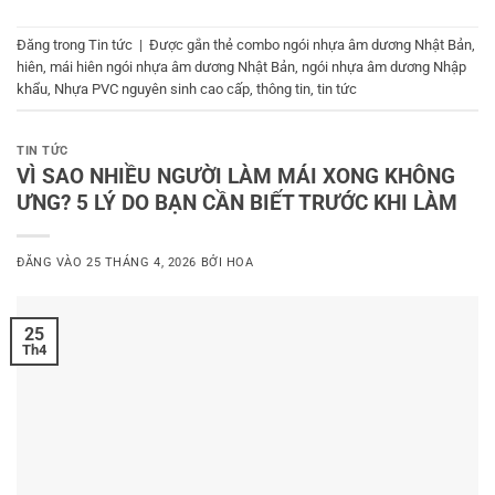
Đăng trong
Tin tức
|
Được gắn thẻ
combo ngói nhựa âm dương Nhật Bản
,
hiên
,
mái hiên ngói nhựa âm dương Nhật Bản
,
ngói nhựa âm dương Nhập
khẩu
,
Nhựa PVC nguyên sinh cao cấp
,
thông tin
,
tin tức
TIN TỨC
VÌ SAO NHIỀU NGƯỜI LÀM MÁI XONG KHÔNG
ƯNG? 5 LÝ DO BẠN CẦN BIẾT TRƯỚC KHI LÀM
ĐĂNG VÀO
25 THÁNG 4, 2026
BỞI
HOA
25
Th4