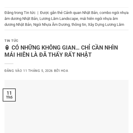
Đăng trong
Tin tức
|
Được gắn thẻ
Cảnh quan Nhật Bản
,
combo ngói nhựa
âm dương Nhật Bản
,
Lương Lâm Landscape
,
mái hiên ngói nhựa âm
dương Nhật Bản
,
Ngói Nhựa Âm Dương
,
thông tin
,
Xây Dựng Lương Lâm
TIN TỨC
🏮 CÓ NHỮNG KHÔNG GIAN… CHỈ CẦN NHÌN
MÁI HIÊN LÀ ĐÃ THẤY RẤT NHẬT
ĐĂNG VÀO
11 THÁNG 5, 2026
BỞI
HOA
11
Th5