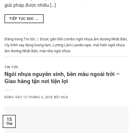
giải pháp được nhiều […]
TIẾP TỤC ĐỌC
→
Đăng trong
Tin tức
|
Được gắn thẻ
combo ngói nhựa âm dương Nhật Bản
,
cty tnhh xay dung luong lam
,
Lương Lâm Landscape
,
mái hiên ngói nhựa
âm dương Nhật Bản
,
mái nhà ngói nhựa
TIN TỨC
Ngói nhựa nguyên sinh, bền màu ngoài trời –
Giao hàng tận nơi tiện lợi
ĐĂNG VÀO
15 THÁNG 6, 2025
BỞI
HOA
15
Th6