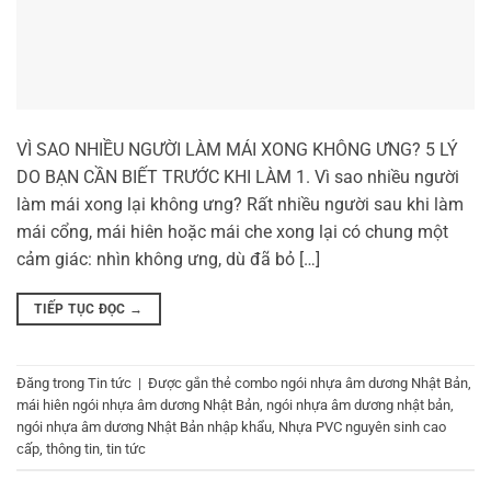
VÌ SAO NHIỀU NGƯỜI LÀM MÁI XONG KHÔNG ƯNG? 5 LÝ
DO BẠN CẦN BIẾT TRƯỚC KHI LÀM 1. Vì sao nhiều người
làm mái xong lại không ưng? Rất nhiều người sau khi làm
mái cổng, mái hiên hoặc mái che xong lại có chung một
cảm giác: nhìn không ưng, dù đã bỏ […]
TIẾP TỤC ĐỌC
→
Đăng trong
Tin tức
|
Được gắn thẻ
combo ngói nhựa âm dương Nhật Bản
,
mái hiên ngói nhựa âm dương Nhật Bản
,
ngói nhựa âm dương nhật bản
,
ngói nhựa âm dương Nhật Bản nhập khẩu
,
Nhựa PVC nguyên sinh cao
cấp
,
thông tin
,
tin tức