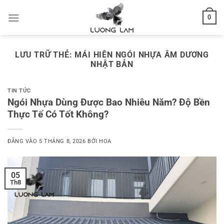
Bỏ
0
qua
nội
dung
LƯU TRỮ THẺ:
MÁI HIÊN NGÓI NHỰA ÂM DƯƠNG
NHẬT BẢN
TIN TỨC
Ngói Nhựa Dùng Được Bao Nhiêu Năm? Độ Bền
Thực Tế Có Tốt Không?
ĐĂNG VÀO
5 THÁNG 8, 2026
BỞI
HOA
05
Th8