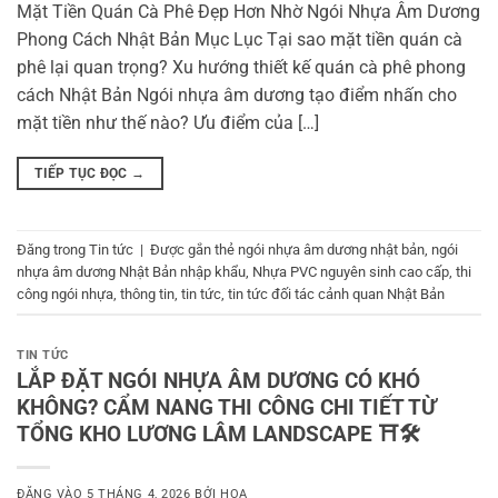
Mặt Tiền Quán Cà Phê Đẹp Hơn Nhờ Ngói Nhựa Âm Dương
Phong Cách Nhật Bản Mục Lục Tại sao mặt tiền quán cà
phê lại quan trọng? Xu hướng thiết kế quán cà phê phong
cách Nhật Bản Ngói nhựa âm dương tạo điểm nhấn cho
mặt tiền như thế nào? Ưu điểm của […]
TIẾP TỤC ĐỌC
→
Đăng trong
Tin tức
|
Được gắn thẻ
ngói nhựa âm dương nhật bản
,
ngói
nhựa âm dương Nhật Bản nhập khẩu
,
Nhựa PVC nguyên sinh cao cấp
,
thi
công ngói nhựa
,
thông tin
,
tin tức
,
tin tức đối tác cảnh quan Nhật Bản
TIN TỨC
LẮP ĐẶT NGÓI NHỰA ÂM DƯƠNG CÓ KHÓ
KHÔNG? CẨM NANG THI CÔNG CHI TIẾT TỪ
TỔNG KHO LƯƠNG LÂM LANDSCAPE ⛩️🛠️
ĐĂNG VÀO
5 THÁNG 4, 2026
BỞI
HOA