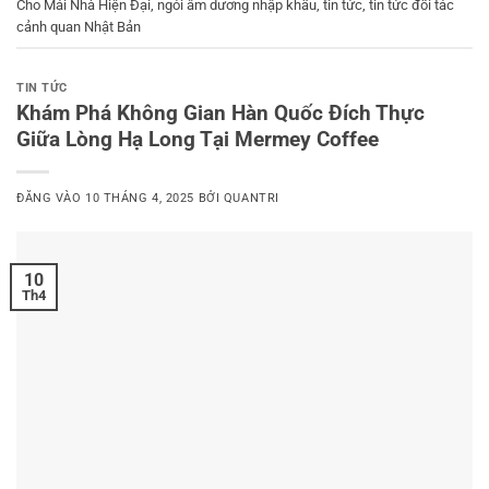
Cho Mái Nhà Hiện Đại
,
ngói âm dương nhập khẩu
,
tin tức
,
tin tức đối tác
cảnh quan Nhật Bản
TIN TỨC
Khám Phá Không Gian Hàn Quốc Đích Thực
Giữa Lòng Hạ Long Tại Mermey Coffee
ĐĂNG VÀO
10 THÁNG 4, 2025
BỞI
QUANTRI
10
Th4