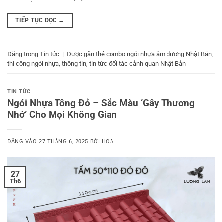
TIẾP TỤC ĐỌC
→
Đăng trong
Tin tức
|
Được gắn thẻ
combo ngói nhựa âm dương Nhật Bản
,
thi công ngói nhựa
,
thông tin
,
tin tức đối tác cảnh quan Nhật Bản
TIN TỨC
Ngói Nhựa Tông Đỏ – Sắc Màu ‘Gây Thương
Nhớ’ Cho Mọi Không Gian
ĐĂNG VÀO
27 THÁNG 6, 2025
BỞI
HOA
27
Th6