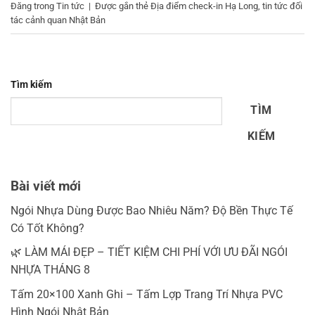
Đăng trong
Tin tức
|
Được gắn thẻ
Địa điểm check-in Hạ Long
,
tin tức đối
tác cảnh quan Nhật Bản
Tìm kiếm
TÌM
KIẾM
Bài viết mới
Ngói Nhựa Dùng Được Bao Nhiêu Năm? Độ Bền Thực Tế
Có Tốt Không?
🌿 LÀM MÁI ĐẸP – TIẾT KIỆM CHI PHÍ VỚI ƯU ĐÃI NGÓI
NHỰA THÁNG 8
Tấm 20×100 Xanh Ghi – Tấm Lợp Trang Trí Nhựa PVC
Hình Ngói Nhật Bản