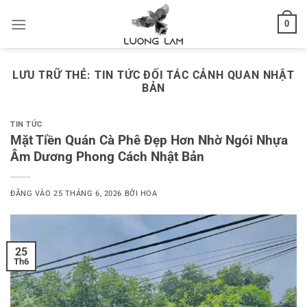
Bỏ
0
qua
nội
dung
LƯU TRỮ THẺ:
TIN TỨC ĐỐI TÁC CẢNH QUAN NHẬT
BẢN
TIN TỨC
Mặt Tiền Quán Cà Phê Đẹp Hơn Nhờ Ngói Nhựa
Âm Dương Phong Cách Nhật Bản
ĐĂNG VÀO
25 THÁNG 6, 2026
BỞI
HOA
25
Th6