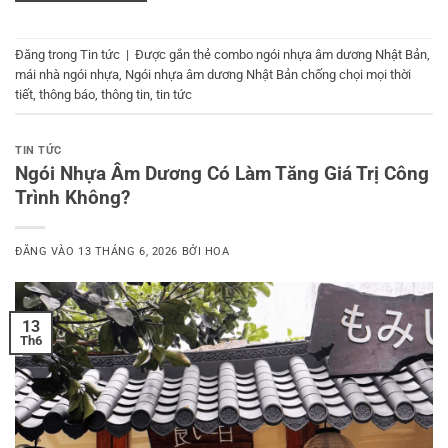
Đăng trong
Tin tức
|
Được gắn thẻ
combo ngói nhựa âm dương Nhật Bản
,
mái nhà ngói nhựa
,
Ngói nhựa âm dương Nhật Bản chống chọi mọi thời
tiết
,
thông báo
,
thông tin
,
tin tức
TIN TỨC
Ngói Nhựa Âm Dương Có Làm Tăng Giá Trị Công
Trình Không?
ĐĂNG VÀO
13 THÁNG 6, 2026
BỞI
HOA
13
Th6