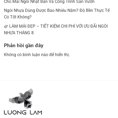
Cho Mái Ngói Nhật Bản Và Công Trình Sân Vườn
Ngói Nhựa Dùng Được Bao Nhiêu Năm? Độ Bền Thực Tế
Có Tốt Không?
🌿 LÀM MÁI ĐẸP – TIẾT KIỆM CHI PHÍ VỚI ƯU ĐÃI NGÓI
NHỰA THÁNG 8
Phản hồi gần đây
Không có bình luận nào để hiển thị.