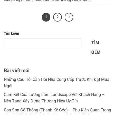
Đăng trong
Tin tức
|
Được gắn thẻ
mái nhà ngói nhựa
,
tin tức
1
2
Tìm kiếm
TÌM
KIẾM
Bài viết mới
Những Câu Hỏi Cần Hỏi Nhà Cung Cấp Trước Khi Đặt Mua
Ngói
Cam Kết Của Lương Lâm Landscape Với Khách Hàng –
Nền Tảng Xây Dựng Thương Hiệu Uy Tín
Con Sơn Gỗ Thông (Thanh Kê Góc) – Phụ Kiện Quan Trọng