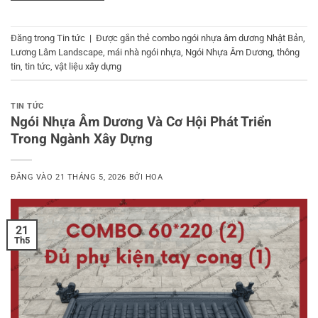
Đăng trong
Tin tức
|
Được gắn thẻ
combo ngói nhựa âm dương Nhật Bản
,
Lương Lâm Landscape
,
mái nhà ngói nhựa
,
Ngói Nhựa Âm Dương
,
thông
tin
,
tin tức
,
vật liệu xây dựng
TIN TỨC
Ngói Nhựa Âm Dương Và Cơ Hội Phát Triển
Trong Ngành Xây Dựng
ĐĂNG VÀO
21 THÁNG 5, 2026
BỞI
HOA
21
Th5