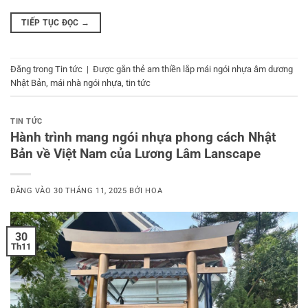
TIẾP TỤC ĐỌC
→
Đăng trong
Tin tức
|
Được gắn thẻ
am thiền lắp mái ngói nhựa âm dương
Nhật Bản
,
mái nhà ngói nhựa
,
tin tức
TIN TỨC
Hành trình mang ngói nhựa phong cách Nhật
Bản về Việt Nam của Lương Lâm Lanscape
ĐĂNG VÀO
30 THÁNG 11, 2025
BỞI
HOA
30
Th11