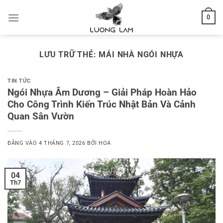
Bỏ
0
qua
nội
dung
LƯU TRỮ THẺ:
MÁI NHÀ NGÓI NHỰA
TIN TỨC
Ngói Nhựa Âm Dương – Giải Pháp Hoàn Hảo
Cho Công Trình Kiến Trúc Nhật Bản Và Cảnh
Quan Sân Vườn
ĐĂNG VÀO
4 THÁNG 7, 2026
BỞI
HOA
04
Th7