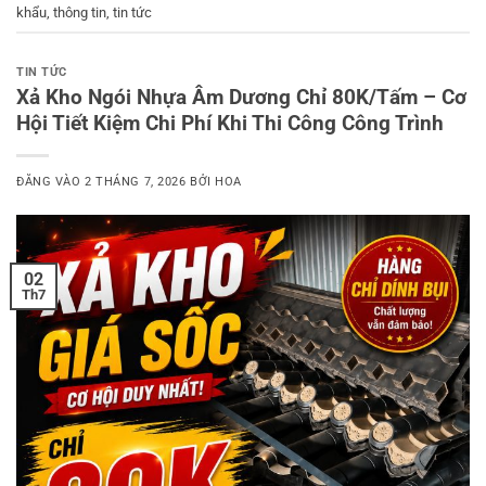
khẩu
,
thông tin
,
tin tức
TIN TỨC
Xả Kho Ngói Nhựa Âm Dương Chỉ 80K/Tấm – Cơ
Hội Tiết Kiệm Chi Phí Khi Thi Công Công Trình
ĐĂNG VÀO
2 THÁNG 7, 2026
BỞI
HOA
02
Th7