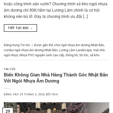
hoặc công trình sân vườn? Chương trình xả kho ngói nhựa
âm dương chỉ 80K/tấm tại Lương Lâm chính là cơ hội
không nên bỏ lỡ. Đây là chương trình ưu đãi […]
TIẾP TỤC ĐỌC
→
Đăng trong
Tin tức
|
Được gắn thẻ
chòi ngói nhựa âm dương Nhật Bản
,
combo ngói nhựa âm dương Nhật Bản
,
Lương Lâm Landscape
,
mái nhà
ngói nhựa
,
Nhựa PVC nguyên sinh cao cấp
,
thông tin
,
tin tức
,
xả kho
TIN TỨC
Biến Không Gian Nhà Hàng Thành Góc Nhật Bản
Với Ngói Nhựa Âm Dương
ĐĂNG VÀO
29 THÁNG 6, 2026
BỞI
HOA
29