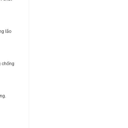
ng lão
g chống
ng.