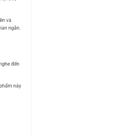
ền và
ian ngắn.
 nghe đến
.
n phẩm này