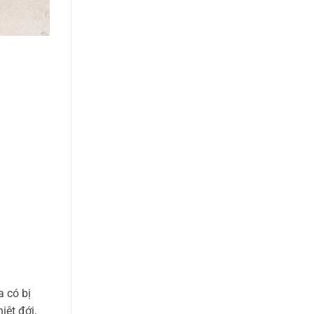
a có bị
iệt đới,