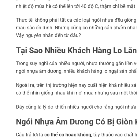
nhiệt độ mùa hè có thể lên tới 40 độ C, thậm chí bề mặt
Thực tế, không phải tất cả các loại ngói nhựa đều giố
màu sắc ổn định. Nhưng cũng có những sản phẩm nhanh 
Vậy nguyên nhân đến từ đâu?
Tại Sao Nhiều Khách Hàng Lo Lắ
Trong suy nghĩ của nhiều người, nhựa thường gắn liền vớ
ngói nhựa âm dương, nhiều khách hàng lo ngại sản phẩm
Ngoài ra, trên thị trường hiện nay xuất hiện khá nhiều 
có thể nhìn giống nhau khi mới mua nhưng sau một thời
Đây cũng là lý do khiến nhiều người cho rằng ngói nhự
Ngói Nhựa Âm Dương Có Bị Giòn
Câu trả lời là
có thể có hoặc không
, tùy thuộc vào chất l