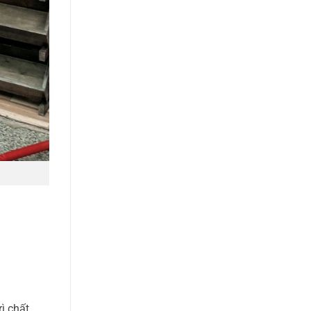
ì chất