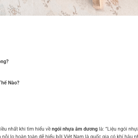
ông?
Thế Nào?
ều nhất khi tìm hiểu về
ngói nhựa âm dương
là: “Liệu ngói nhự
nỗi lo hoàn toàn dễ hiểu bởi Việt Nam là quốc gia có khí hậu nh