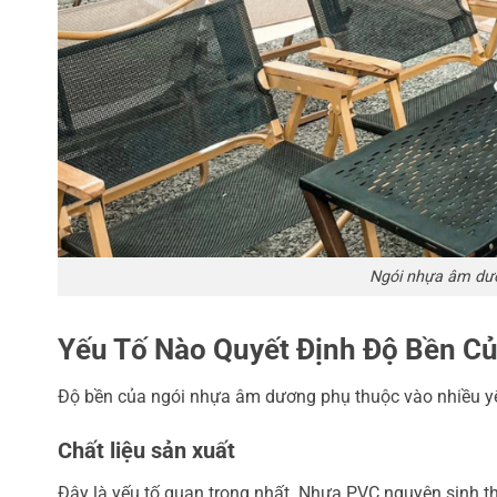
Ngói nhựa âm dươ
Yếu Tố Nào Quyết Định Độ Bền Củ
Độ bền của ngói nhựa âm dương phụ thuộc vào nhiều yế
Chất liệu sản xuất
Đây là yếu tố quan trọng nhất. Nhựa PVC nguyên sinh th