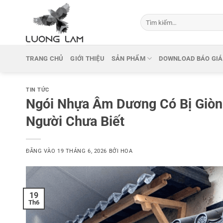
Bỏ
qua
Tìm
kiếm:
nội
dung
TRANG CHỦ
GIỚI THIỆU
SẢN PHẨM
DOWNLOAD BÁO GIÁ
TIN TỨC
Ngói Nhựa Âm Dương Có Bị Giòn
Người Chưa Biết
ĐĂNG VÀO
19 THÁNG 6, 2026
BỞI
HOA
19
Th6