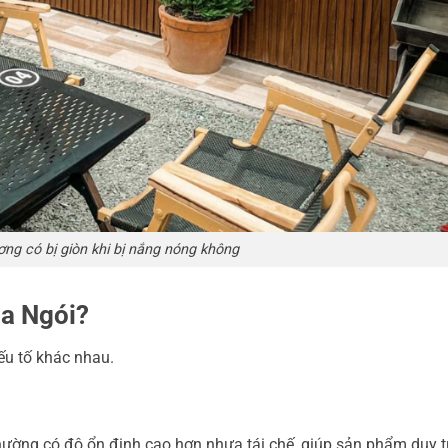
ng có bị giòn khi bị nắng nóng không
a Ngói?
u tố khác nhau.
ường có độ ổn định cao hơn nhựa tái chế, giúp sản phẩm duy tr