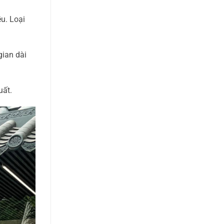
u. Loại
gian dài
uất.