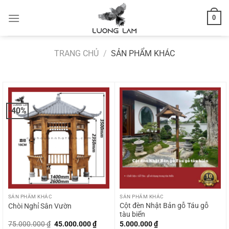
Bỏ
0
qua
nội
dung
TRANG CHỦ
/
SẢN PHẨM KHÁC
-40%
SẢN PHẨM KHÁC
SẢN PHẨM KHÁC
Cột đèn Nhật Bản gỗ Táu gỗ
Chòi Nghỉ Sân Vườn
tàu biển
Giá
Giá
75.000.000
₫
45.000.000
₫
5.000.000
₫