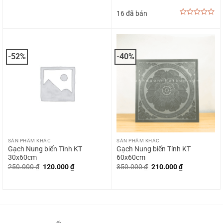
gốc
hiện
là:
tại
16 đã bán
75.000.000 ₫.
là:
45.000.000 ₫.
0
out
of
5
-52%
-40%
SẢN PHẨM KHÁC
SẢN PHẨM KHÁC
Gạch Nung biến Tính KT
Gạch Nung biến Tính KT
30x60cm
60x60cm
Giá
Giá
Giá
Giá
250.000
₫
120.000
₫
350.000
₫
210.000
₫
gốc
hiện
gốc
hiện
là:
tại
là:
tại
250.000 ₫.
là:
350.000 ₫.
là:
120.000 ₫.
210.000 ₫.