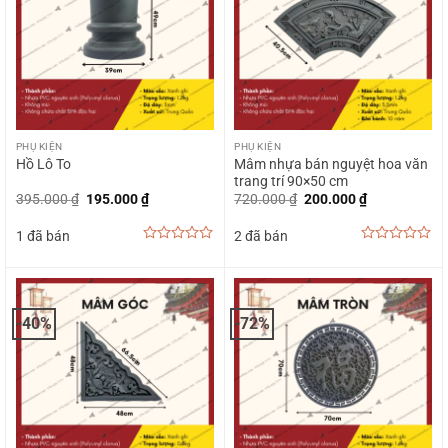
PHỤ KIỆN
PHỤ KIỆN
Mâm nhựa bán nguyệt hoa văn
Hồ Lô To
trang trí 90×50 cm
Giá
Giá
Giá
Giá
395.000
₫
195.000
₫
720.000
₫
200.000
₫
gốc
hiện
gốc
hiện
là:
tại
là:
tại
1 đã bán
2 đã bán
395.000 ₫.
là:
720.000 ₫.
là:
195.000 ₫.
200.000 ₫.
0
0
out
out
of
of
5
5
-40%
-72%