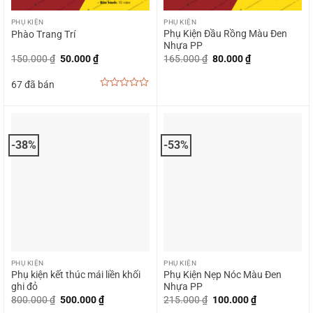
PHỤ KIỆN
PHỤ KIỆN
Phụ Kiện Đầu Rồng Màu Đen
Phào Trang Trí
Nhựa PP
Giá
Giá
Giá
Giá
150.000
₫
50.000
₫
165.000
₫
80.000
₫
gốc
hiện
gốc
hiện
là:
tại
là:
tại
67 đã bán
150.000 ₫.
là:
165.000 ₫.
là:
50.000 ₫.
80.000 ₫.
0
out
of
5
-38%
-53%
PHỤ KIỆN
PHỤ KIỆN
Phụ kiện kết thúc mái liền khối
Phụ Kiện Nẹp Nóc Màu Đen
ghi đỏ
Nhựa PP
Giá
Giá
Giá
Giá
800.000
₫
500.000
₫
215.000
₫
100.000
₫
gốc
hiện
gốc
hiện