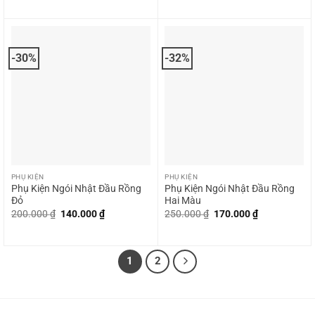
là:
tại
là:
tại
800.000 ₫.
là:
215.000 ₫.
là:
500.000 ₫.
100.000 ₫.
-30%
-32%
PHỤ KIỆN
PHỤ KIỆN
Phụ Kiện Ngói Nhật Đầu Rồng
Phụ Kiện Ngói Nhật Đầu Rồng
Đỏ
Hai Màu
Giá
Giá
Giá
Giá
200.000
₫
140.000
₫
250.000
₫
170.000
₫
gốc
hiện
gốc
hiện
là:
tại
là:
tại
200.000 ₫.
là:
250.000 ₫.
là:
140.000 ₫.
170.000 ₫.
1
2