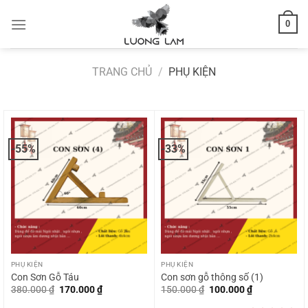
Bỏ
0
qua
nội
dung
TRANG CHỦ
/
PHỤ KIỆN
-55%
-33%
PHỤ KIỆN
PHỤ KIỆN
Con Sơn Gỗ Táu
Con sơn gỗ thông số (1)
Giá
Giá
Giá
Giá
380.000
₫
170.000
₫
150.000
₫
100.000
₫
gốc
hiện
gốc
hiện
là:
tại
là:
tại