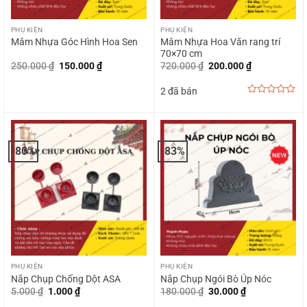
PHỤ KIỆN
PHỤ KIỆN
Mâm Nhựa Hoa Văn rang trí
Mâm Nhựa Góc Hình Hoa Sen
70×70 cm
Giá
Giá
Giá
Giá
250.000
₫
150.000
₫
720.000
₫
200.000
₫
gốc
hiện
gốc
hiện
là:
tại
là:
tại
2 đã bán
250.000 ₫.
là:
720.000 ₫.
là:
150.000 ₫.
200.000 ₫.
0
out
of
5
-80%
-83%
PHỤ KIỆN
PHỤ KIỆN
Nắp Chụp Chống Dột ASA
Nắp Chụp Ngói Bò Úp Nóc
Giá
Giá
Giá
Giá
5.000
₫
1.000
₫
180.000
₫
30.000
₫
gốc
hiện
gốc
hiện