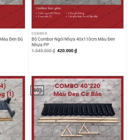
+
COMBOR
Màu Đen Đủ
Bộ Combor Ngói Nhựa 40x110cm Màu Đen
Nhựa PP
Giá
Giá
1.345.000
₫
420.000
₫
gốc
hiện
là:
tại
1.345.000 ₫.
là:
420.000 ₫.
-60%