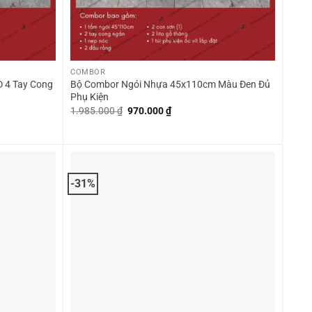
+
COMBOR
 4 Tay Cong
Bộ Combor Ngói Nhựa 45x110cm Màu Đen Đủ
Phụ Kiện
Giá
Giá
1.985.000
₫
970.000
₫
gốc
hiện
là:
tại
1.985.000 ₫.
là:
0 ₫.
970.000 ₫.
-31%