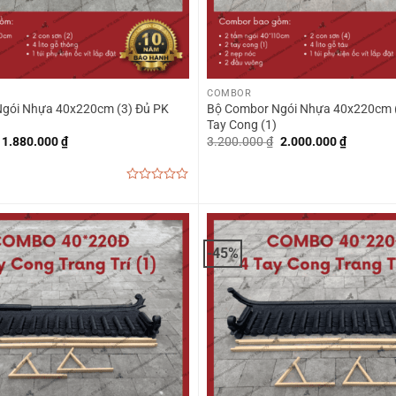
+
COMBOR
gói Nhựa 40x220cm (3) Đủ PK
Bộ Combor Ngói Nhựa 40x220cm 
Tay Cong (1)
Giá
Giá
Giá
Giá
1.880.000
₫
3.200.000
₫
2.000.000
₫
gốc
hiện
gốc
hiện
là:
tại
là:
tại
2.660.000 ₫.
là:
3.200.000 ₫.
là:
1.880.000 ₫.
2.000.00
0
out
of
5
-45%