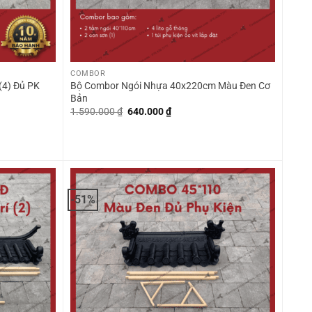
+
COMBOR
(4) Đủ PK
Bộ Combor Ngói Nhựa 40x220cm Màu Đen Cơ
Bản
Giá
Giá
1.590.000
₫
640.000
₫
gốc
hiện
là:
tại
1.590.000 ₫.
là:
0 ₫.
640.000 ₫.
-51%