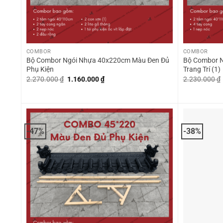
+
+
COMBOR
COMBOR
Bộ Combor Ngói Nhựa 40x220cm Màu Đen Đủ
Bộ Combor N
Phụ Kiện
Trang Trí (1)
Giá
Giá
2.270.000
₫
1.160.000
₫
2.230.000
₫
gốc
hiện
là:
tại
2.270.000 ₫.
là:
1.160.000 ₫.
-47%
-38%