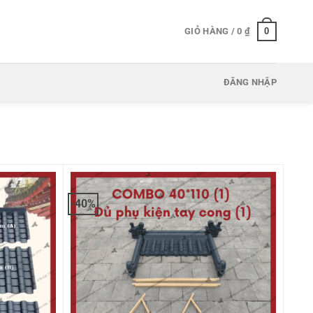
0
GIỎ HÀNG /
0
₫
ĐĂNG NHẬP
-40%