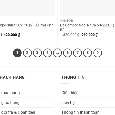
+
COMBOR
gói Nhựa 50×110 (2) Đủ Phụ Kiện
Bộ Combor Ngói Nhựa 50×220 (1)
Bản
Giá
Giá
Giá
Giá
1.420.000
₫
1.820.000
₫
960.000
₫
gốc
hiện
gốc
hiện
là:
tại
là:
tại
2.300.000 ₫.
là:
1.820.000 ₫.
là:
1.420.000 ₫.
960.000 ₫.
1
2
3
4
…
6
7
8
KHÁCH HÀNG
THÔNG TIN
h mua hàng
Giới thiệu
 giao hàng
Liên hệ
 đổi trả & Hoàn tiền
Thông tin thanh toán