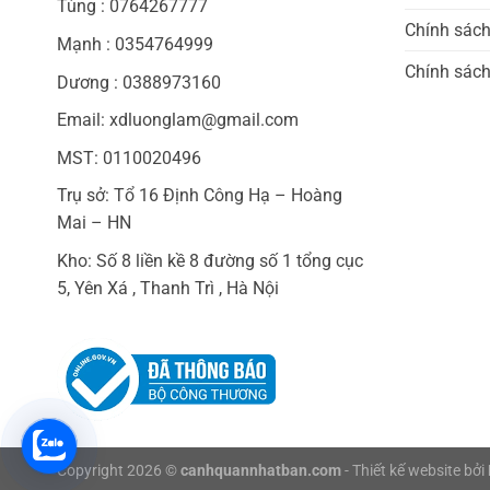
Tùng : 0764267777
Chính sác
Mạnh : 0354764999
Chính sách
Dương : 0388973160
Email: xdluonglam@gmail.com
MST: 0110020496
Trụ sở: Tổ 16 Định Công Hạ – Hoàng
Mai – HN
Kho: Số 8 liền kề 8 đường số 1 tổng cục
5, Yên Xá , Thanh Trì , Hà Nội
Copyright 2026 ©
canhquannhatban.com
- Thiết kế website bởi