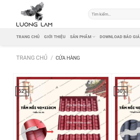
Bỏ
qua
Tìm
kiếm:
nội
dung
TRANG CHỦ
GIỚI THIỆU
SẢN PHẨM
DOWNLOAD BÁO GIÁ
TRANG CHỦ
/
CỬA HÀNG
-52%
-30%