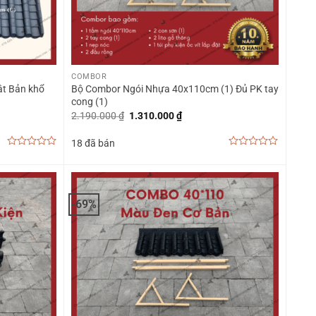
+
COMBOR
ật Bản khổ
Bộ Combor Ngói Nhựa 40x110cm (1) Đủ PK tay
cong (1)
Giá
Giá
2.190.000
₫
1.310.000
₫
gốc
hiện
là:
tại
18 đã bán
2.190.000 ₫.
là:
1.310.000 ₫.
0
0
out
out
of
of
5
5
-69%