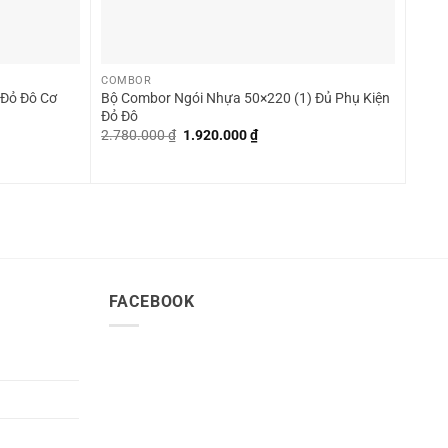
+
COMBOR
 Đỏ Đô Cơ
Bộ Combor Ngói Nhựa 50×220 (1) Đủ Phụ Kiện
Đỏ Đô
Giá
Giá
2.780.000
₫
1.920.000
₫
gốc
hiện
là:
tại
2.780.000 ₫.
là:
1.920.000 ₫.
FACEBOOK