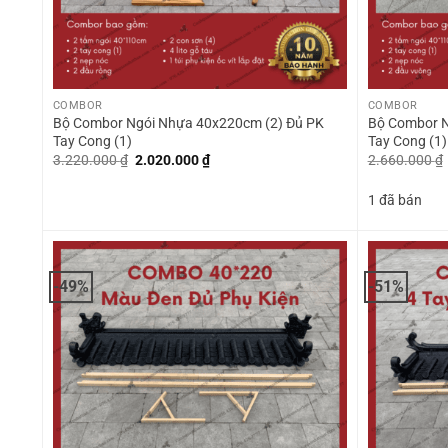
+
+
COMBOR
COMBOR
Bộ Combor Ngói Nhựa 40x220cm (2) Đủ PK
Bộ Combor N
Tay Cong (1)
Tay Cong (1)
Giá
Giá
3.220.000
₫
2.020.000
₫
2.660.000
₫
gốc
hiện
là:
tại
1 đã bán
3.220.000 ₫.
là:
2.020.000 ₫.
-49%
-51%