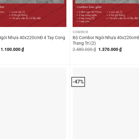
+
COMBOR
gói Nhựa 40x220cmĐ 4 Tay Cong
Bộ Combor Ngói Nhựa 40x220cmĐ
Trang Trí (2)
Giá
Giá
Giá
Giá
1.100.000
₫
2.480.000
₫
1.370.000
₫
gốc
hiện
gốc
hiện
là:
tại
là:
tại
2.230.000 ₫.
là:
2.480.000 ₫.
là:
1.100.000 ₫.
1.370.00
-47%