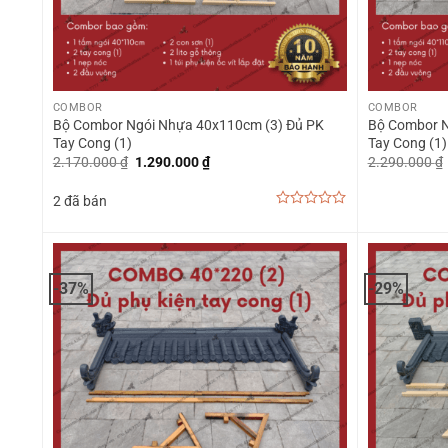
+
+
COMBOR
COMBOR
Bộ Combor Ngói Nhựa 40x110cm (3) Đủ PK
Bộ Combor N
Tay Cong (1)
Tay Cong (1)
Giá
Giá
2.170.000
₫
1.290.000
₫
2.290.000
₫
gốc
hiện
là:
tại
2 đã bán
2.170.000 ₫.
là:
1.290.000 ₫.
0
out
of
5
-37%
-29%