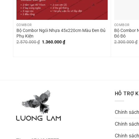
+
+
COMBOR
COMBOR
Bộ Combor Ngói Nhựa 45x220cm Màu Đen Đủ
Bộ Combor N
Phụ Kiện
Đỏ Đô
Giá
Giá
2.570.000
₫
1.360.000
₫
2.300.000
₫
gốc
hiện
là:
tại
2.570.000 ₫.
là:
1.360.000 ₫.
HỖ TRỢ 
Chính sác
Chính sách
Chính sách