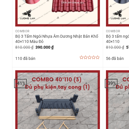
+
+
COMBOR
COMBOR
Bộ 3 Tấm Ngói Nhựa Âm Dương Nhật Bản Khổ
Bộ 3 tấm ng
40×110 Màu Đỏ
40×110
Giá
Giá
G
810.000
₫
390.000
₫
810.000
₫
5
gốc
hiện
g
là:
tại
là
110 đã bán
56 đã bán
810.000 ₫.
là:
8
390.000 ₫.
0
out
of
5
-41%
-39%