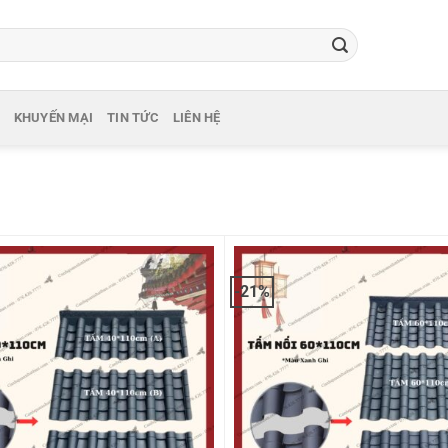
KHUYẾN MẠI
TIN TỨC
LIÊN HỆ
-21%