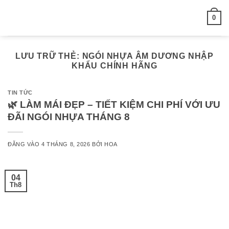
Bỏ
0
qua
nội
dung
LƯU TRỮ THẺ:
NGÓI NHỰA ÂM DƯƠNG NHẬP
KHẨU CHÍNH HÃNG
TIN TỨC
🌿 LÀM MÁI ĐẸP – TIẾT KIỆM CHI PHÍ VỚI ƯU
ĐÃI NGÓI NHỰA THÁNG 8
ĐĂNG VÀO
4 THÁNG 8, 2026
BỞI
HOA
04
Th8