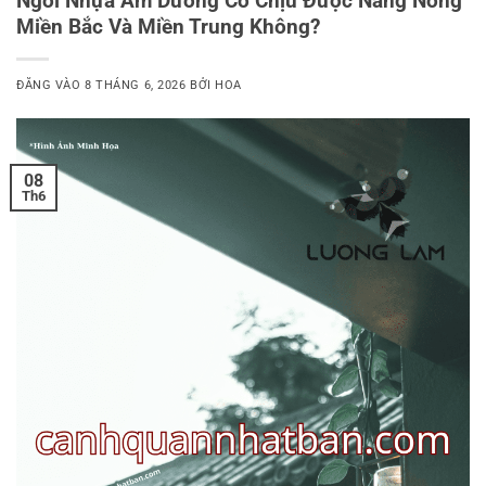
Ngói Nhựa Âm Dương Có Chịu Được Nắng Nóng
Miền Bắc Và Miền Trung Không?
ĐĂNG VÀO
8 THÁNG 6, 2026
BỞI
HOA
08
Th6