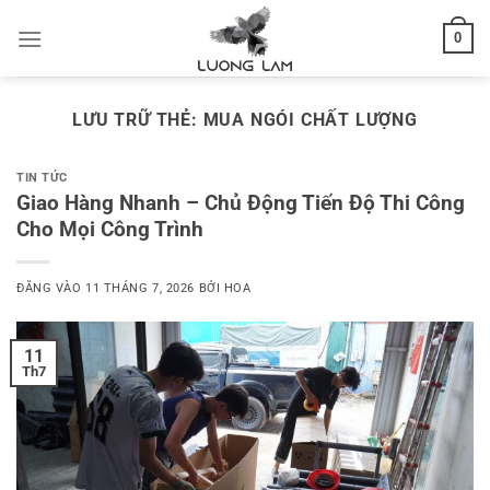
Bỏ
0
qua
nội
dung
LƯU TRỮ THẺ:
MUA NGÓI CHẤT LƯỢNG
TIN TỨC
Giao Hàng Nhanh – Chủ Động Tiến Độ Thi Công
Cho Mọi Công Trình
ĐĂNG VÀO
11 THÁNG 7, 2026
BỞI
HOA
11
Th7