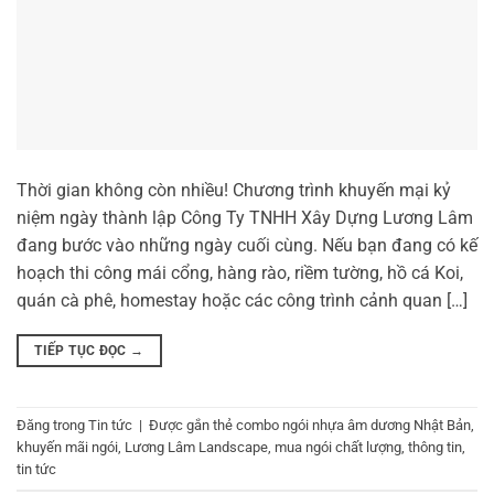
Thời gian không còn nhiều! Chương trình khuyến mại kỷ
niệm ngày thành lập Công Ty TNHH Xây Dựng Lương Lâm
đang bước vào những ngày cuối cùng. Nếu bạn đang có kế
hoạch thi công mái cổng, hàng rào, riềm tường, hồ cá Koi,
quán cà phê, homestay hoặc các công trình cảnh quan […]
TIẾP TỤC ĐỌC
→
Đăng trong
Tin tức
|
Được gắn thẻ
combo ngói nhựa âm dương Nhật Bản
,
khuyến mãi ngói
,
Lương Lâm Landscape
,
mua ngói chất lượng
,
thông tin
,
tin tức