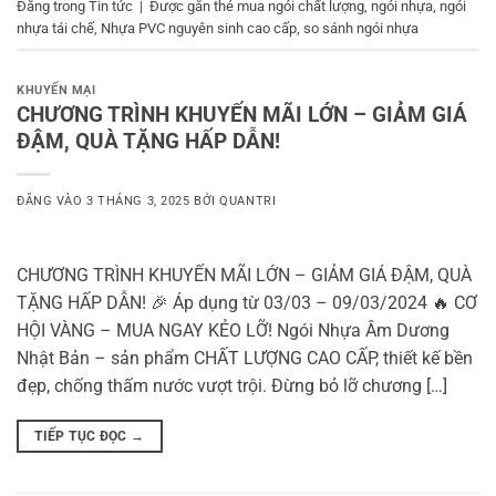
Đăng trong
Tin tức
|
Được gắn thẻ
mua ngói chất lượng
,
ngói nhựa
,
ngói
nhựa tái chế
,
Nhựa PVC nguyên sinh cao cấp
,
so sánh ngói nhựa
KHUYẾN MẠI
CHƯƠNG TRÌNH KHUYẾN MÃI LỚN – GIẢM GIÁ
ĐẬM, QUÀ TẶNG HẤP DẪN!
ĐĂNG VÀO
3 THÁNG 3, 2025
BỞI
QUANTRI
CHƯƠNG TRÌNH KHUYẾN MÃI LỚN – GIẢM GIÁ ĐẬM, QUÀ
TẶNG HẤP DẪN! 🎉 Áp dụng từ 03/03 – 09/03/2024 🔥 CƠ
HỘI VÀNG – MUA NGAY KẺO LỠ! Ngói Nhựa Âm Dương
Nhật Bản – sản phẩm CHẤT LƯỢNG CAO CẤP, thiết kế bền
đẹp, chống thấm nước vượt trội. Đừng bỏ lỡ chương […]
TIẾP TỤC ĐỌC
→