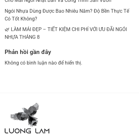
Cho Mái Ngói Nhật Bản Và Công Trình Sân Vườn
Ngói Nhựa Dùng Được Bao Nhiêu Năm? Độ Bền Thực Tế
Có Tốt Không?
🌿 LÀM MÁI ĐẸP – TIẾT KIỆM CHI PHÍ VỚI ƯU ĐÃI NGÓI
NHỰA THÁNG 8
Phản hồi gần đây
Không có bình luận nào để hiển thị.