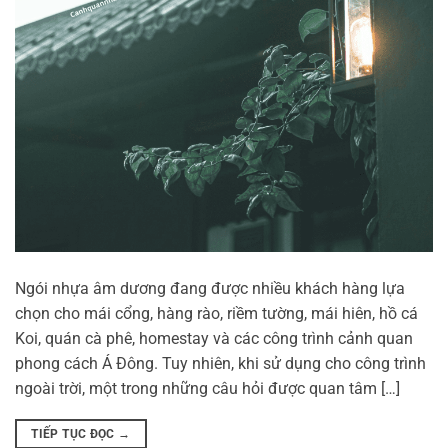
Ngói nhựa âm dương đang được nhiều khách hàng lựa
chọn cho mái cổng, hàng rào, riềm tường, mái hiên, hồ cá
Koi, quán cà phê, homestay và các công trình cảnh quan
phong cách Á Đông. Tuy nhiên, khi sử dụng cho công trình
ngoài trời, một trong những câu hỏi được quan tâm […]
TIẾP TỤC ĐỌC
→