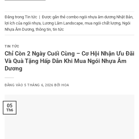
Đăng trong
Tin tức
|
Được gắn thẻ
combo ngói nhựa âm dương Nhật Bản
,
lợi ích của ngói nhựa
,
Lương Lâm Landscape
,
mua ngói chất lượng
,
Ngói
Nhựa Âm Dương
,
thông tin
,
tin tức
TIN TỨC
Chỉ Còn 2 Ngày Cuối Cùng – Cơ Hội Nhận Ưu Đãi
Và Quà Tặng Hấp Dẫn Khi Mua Ngói Nhựa Âm
Dương
ĐĂNG VÀO
5 THÁNG 6, 2026
BỞI
HOA
05
Th6