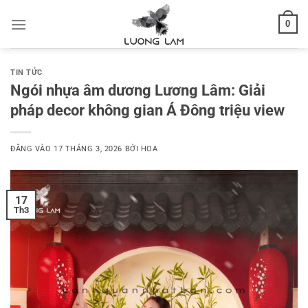
Bỏ
0
qua
nội
dung
TIN TỨC
Ngói nhựa âm dương Lương Lâm: Giải
pháp decor không gian Á Đông triệu view
ĐĂNG VÀO
17 THÁNG 3, 2026
BỞI
HOA
17
Th3