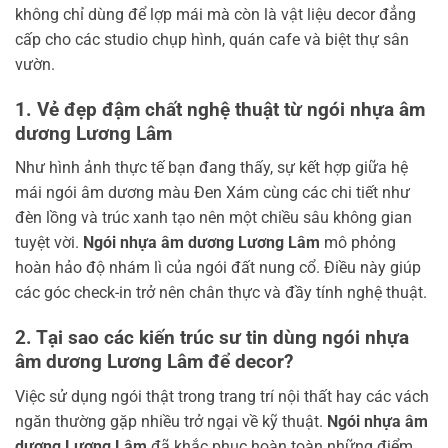
không chỉ dùng để lợp mái mà còn là vật liệu decor đẳng
cấp cho các studio chụp hình, quán cafe và biệt thự sân
vườn.
1. Vẻ đẹp đậm chất nghệ thuật từ ngói nhựa âm
dương Lương Lâm
Như hình ảnh thực tế bạn đang thấy, sự kết hợp giữa hệ
mái ngói âm dương màu Đen Xám cùng các chi tiết như
đèn lồng và trúc xanh tạo nên một chiều sâu không gian
tuyệt vời.
Ngói nhựa âm dương Lương Lâm
mô phỏng
hoàn hảo độ nhám lì của ngói đất nung cổ. Điều này giúp
các góc check-in trở nên chân thực và đầy tính nghệ thuật.
2. Tại sao các kiến trúc sư tin dùng ngói nhựa
âm dương Lương Lâm để decor?
Việc sử dụng ngói thật trong trang trí nội thất hay các vách
ngăn thường gặp nhiều trở ngại về kỹ thuật.
Ngói nhựa âm
dương Lương Lâm
đã khắc phục hoàn toàn những điểm