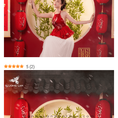
5
(
2
)