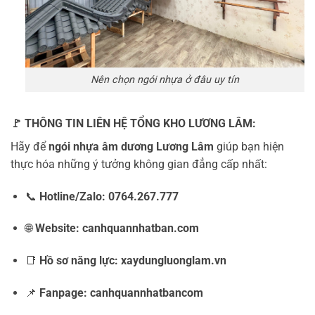
Nên chọn ngói nhựa ở đâu uy tín
🚩 THÔNG TIN LIÊN HỆ TỔNG KHO LƯƠNG LÂM:
Hãy để
ngói nhựa âm dương Lương Lâm
giúp bạn hiện
thực hóa những ý tưởng không gian đẳng cấp nhất:
📞
Hotline/Zalo:
0764.267.777
🌐
Website:
canhquannhatban.com
📑
Hồ sơ năng lực:
xaydungluonglam.vn
📌
Fanpage:
canhquannhatbancom