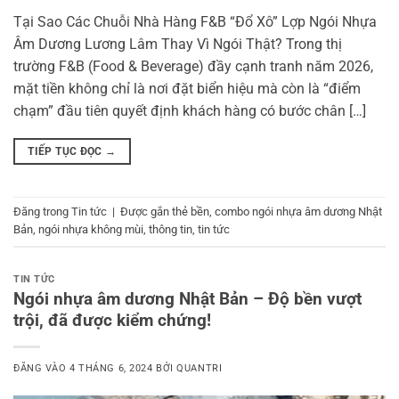
Tại Sao Các Chuỗi Nhà Hàng F&B “Đổ Xô” Lợp Ngói Nhựa
Âm Dương Lương Lâm Thay Vì Ngói Thật? Trong thị
trường F&B (Food & Beverage) đầy cạnh tranh năm 2026,
mặt tiền không chỉ là nơi đặt biển hiệu mà còn là “điểm
chạm” đầu tiên quyết định khách hàng có bước chân […]
TIẾP TỤC ĐỌC
→
Đăng trong
Tin tức
|
Được gắn thẻ
bền
,
combo ngói nhựa âm dương Nhật
Bản
,
ngói nhựa không mùi
,
thông tin
,
tin tức
TIN TỨC
Ngói nhựa âm dương Nhật Bản – Độ bền vượt
trội, đã được kiểm chứng!
ĐĂNG VÀO
4 THÁNG 6, 2024
BỞI
QUANTRI