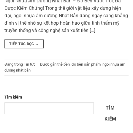
Ngói Nhựa Âm Dương Nhật Bản – Độ Bền Vượt Trội, Đã
Được Kiểm Chứng! Trong thế giới vật liệu xây dựng hiện
đại, ngói nhựa âm dương Nhật Bản đang ngày càng khẳng
định vị thế nhờ sự kết hợp hoàn hảo giữa tính thẩm mỹ
truyền thống và công nghệ sản xuất tiên […]
TIẾP TỤC ĐỌC
→
Đăng trong
Tin tức
|
Được gắn thẻ
bền
,
độ bền sản phẩm
,
ngói nhựa âm
dương nhật bản
Tìm kiếm
TÌM
KIẾM