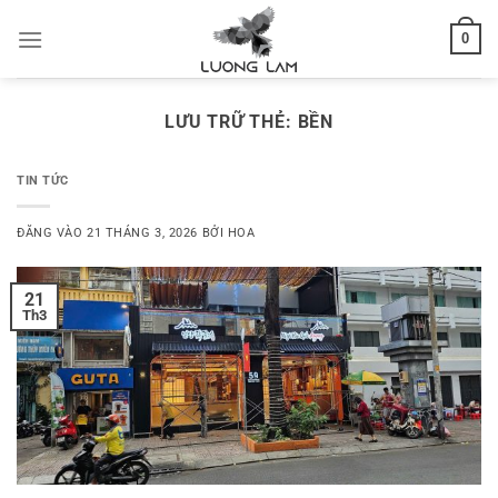
Bỏ
0
qua
nội
dung
LƯU TRỮ THẺ:
BỀN
TIN TỨC
ĐĂNG VÀO
21 THÁNG 3, 2026
BỞI
HOA
21
Th3