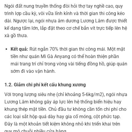
Ngói đất nung truyền thống đòi hỏi thợ tay nghề cao, quy
trình lợp cầu kỳ, vôi vữa lỉnh kỉnh và thời gian thi công kéo
dài. Ngược lại, ngói nhựa âm dương Lương Lâm được thiết
kế dạng tấm lớn, lắp đặt theo cơ chế bắn vít trực tiếp lên hệ
xà gồ thưa.
Kết quả:
Rút ngắn 70% thời gian thi công mái. Một mặt
tiền như quán Mì Gà Anyang có thể hoàn thiện phần
mái trang trí chỉ trong vòng vài tiếng đồng hồ, giúp quán
sớm đi vào vận hành.
1.2. Giảm chi phí kết cấu khung xương
Với trọng lượng siêu nhẹ (chỉ khoảng 5-6kg/m2), ngói nhựa
Lương Lâm không gây áp lực lên hệ thống biển hiệu hay
khung thép mặt tiền. Chủ đầu tư không cần tốn chi phí cho
các loại sắt hộp quá dày hay gia cố móng, cột phức tạp.
Đây là một khoản tiết kiệm không nhỏ khi triển khai trên
quy mô chuỗi nhiều cửa hàng.