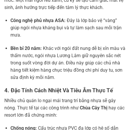
mốc. Một mái ngói rêu xanh, cũ kỹ sẽ tạo cảm giác mất vệ
sinh, ảnh hưởng trực tiếp đến tâm lý thực khách.
Công nghệ phủ nhựa ASA:
Đây là lớp bảo vệ “vàng”
giúp ngói nhựa kháng bụi và tự làm sạch sau mỗi trận
mưa.
Bền bỉ 20 năm:
Khác với ngói đất nung dễ bị xỉn màu và
thấm nước, ngói nhựa Lương Lâm giữ nguyên sắc nét
trong suốt vòng đời dự án. Điều này giúp các chủ nhà
hàng tiết kiệm hàng chục triệu đồng chi phí duy tu, sơn
sửa định kỳ mỗi năm.
4. Đặc Tính Cách Nhiệt Và Tiêu Âm Thực Tế
Nhiều chủ quán lo ngại mái trang trí bằng nhựa sẽ gây
nóng. Thực tế tại các công trình như
Chùa Cây Thị
hay các
resort lớn đã chứng minh:
Chống nóng:
Cấu trúc nhựa PVC đa lớp có hệ số dẫn