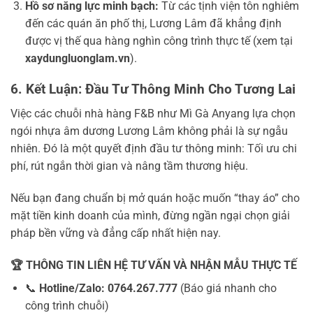
Hồ sơ năng lực minh bạch:
Từ các tịnh viện tôn nghiêm
đến các quán ăn phố thị, Lương Lâm đã khẳng định
được vị thế qua hàng nghìn công trình thực tế (xem tại
xaydungluonglam.vn
).
6. Kết Luận: Đầu Tư Thông Minh Cho Tương Lai
Việc các chuỗi nhà hàng F&B như Mì Gà Anyang lựa chọn
ngói nhựa âm dương Lương Lâm không phải là sự ngẫu
nhiên. Đó là một quyết định đầu tư thông minh: Tối ưu chi
phí, rút ngắn thời gian và nâng tầm thương hiệu.
Nếu bạn đang chuẩn bị mở quán hoặc muốn “thay áo” cho
mặt tiền kinh doanh của mình, đừng ngần ngại chọn giải
pháp bền vững và đẳng cấp nhất hiện nay.
🏆 THÔNG TIN LIÊN HỆ TƯ VẤN VÀ NHẬN MẪU THỰC TẾ
📞
Hotline/Zalo:
0764.267.777
(Báo giá nhanh cho
công trình chuỗi)