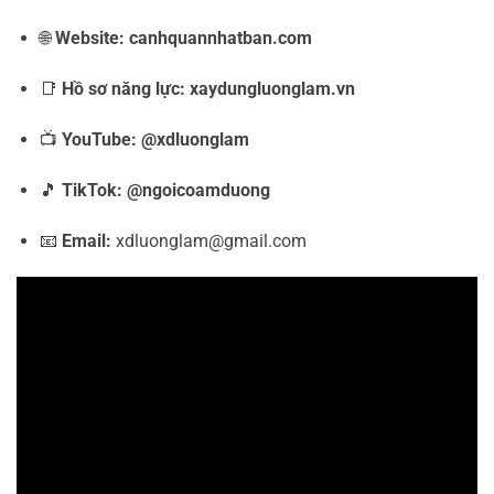
🌐
Website:
canhquannhatban.com
📑
Hồ sơ năng lực:
xaydungluonglam.vn
📺
YouTube:
@xdluonglam
🎵
TikTok:
@ngoicoamduong
📧
Email:
xdluonglam@gmail.com