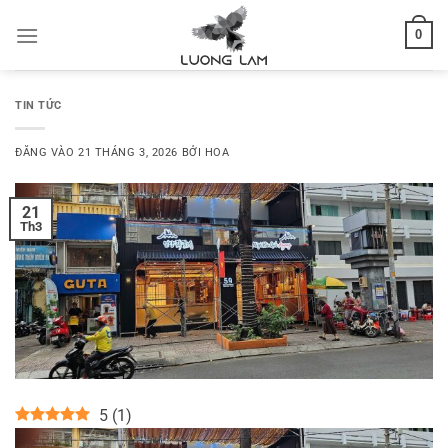
Bỏ
0
qua
nội
dung
TIN TỨC
ĐĂNG VÀO
21 THÁNG 3, 2026
BỞI
HOA
21
Th3
5
(
1
)