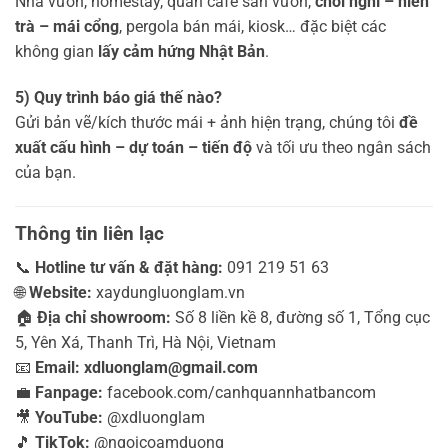
Nhà vườn, homestay, quán café sân vườn,
chòi nghỉ – hiên
trà – mái cổng
, pergola bán mái, kiosk… đặc biệt các
không gian
lấy cảm hứng Nhật Bản
.
5) Quy trình báo giá thế nào?
Gửi bản vẽ/kích thước mái + ảnh hiện trạng, chúng tôi
đề
xuất cấu hình – dự toán – tiến độ
và tối ưu theo ngân sách
của bạn.
Thông tin liên lạc
📞
Hotline tư vấn & đặt hàng:
091 219 51 63
🌐
Website:
xaydungluonglam.vn
🏠
Địa chỉ showroom:
Số 8 liền kề 8, đường số 1, Tổng cục
5, Yên Xá, Thanh Trì, Hà Nội, Vietnam
📧
Email:
xdluonglam@gmail.com
💼
Fanpage:
facebook.com/canhquannhatbancom
🎥
YouTube:
@xdluonglam
🎵
TikTok:
@ngoicoamduong