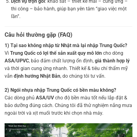
Dịch vụ trọn gói
: khảo sát – thiết kế mái – cung ứng –
thi công – bảo hành, giúp bạn yên tâm “giao việc một
lần”.
Câu hỏi thường gặp (FAQ)
1) Tại sao không nhập từ Nhật mà lại nhập Trung Quốc?
Vì
Trung Quốc có lợi thế sản xuất quy mô lớn
cho dòng
ASA/UPVC
, bảo đảm chất lượng ổn định,
giá thành hợp lý
và thời gian cung ứng nhanh. Thiết kế & tiêu chí thẩm mỹ
vẫn
định hướng Nhật Bản
, do chúng tôi tư vấn.
2) Ngói nhựa nhập Trung Quốc có bền màu không?
Các dòng phủ
ASA/UV
cho độ bền màu tốt nếu lắp đặt &
bảo dưỡng đúng cách. Chúng tôi đã thử nghiệm nắng mưa
ngoài trời và xịt muối trước khi chọn nhà máy.