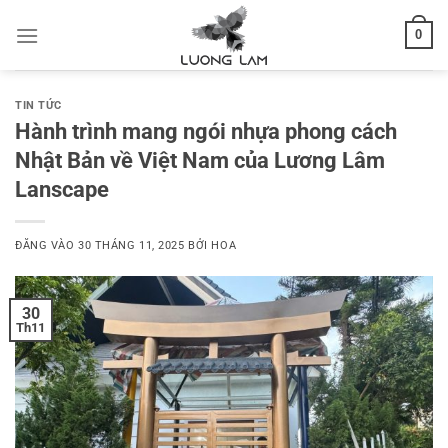
Bỏ
0
qua
nội
dung
TIN TỨC
Hành trình mang ngói nhựa phong cách
Nhật Bản về Việt Nam của Lương Lâm
Lanscape
ĐĂNG VÀO
30 THÁNG 11, 2025
BỞI
HOA
30
Th11