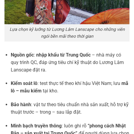
Lựa chọn kỹ lưỡng từ Lương Lâm Lanscape cho những viên
ngói bền mãi theo thời gian
Nguồn gốc
:
nhập khẩu từ Trung Quốc
– nhà máy có
quy trình QC, đáp ứng tiêu chí kỹ thuật do Lương Lâm
Lanscape đặt ra.
Kiểm soát lô
: test thực tế theo khí hậu Việt Nam; lưu
mã
lô – mẫu kiểm
tại kho.
Bảo hành
: vật tư theo tiêu chuẩn nhà sản xuất; hỗ trợ kỹ
thuật trước – trong – sau lắp đặt.
Minh bạch truyền thông
: luôn ghi rõ
“phong cách Nhật
Bản – sản xuất tại Trung Quốc”
để người dùng lựa chọn