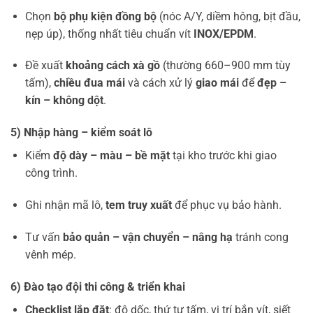
Chọn
bộ phụ kiện đồng bộ
(nóc A/Y, diềm hông, bịt đầu,
nẹp úp), thống nhất tiêu chuẩn vít
INOX/EPDM
.
Đề xuất
khoảng cách xà gồ
(thường 660–900 mm tùy
tấm),
chiều đua mái
và cách xử lý
giao mái
để
đẹp –
kín – không dột
.
5) Nhập hàng – kiểm soát lô
Kiểm
độ dày – màu – bề mặt
tại kho trước khi giao
công trình.
Ghi nhận mã lô,
tem truy xuất
để phục vụ bảo hành.
Tư vấn
bảo quản – vận chuyển – nâng hạ
tránh cong
vênh mép.
6) Đào tạo đội thi công & triển khai
Checklist lắp đặt
: độ dốc, thứ tự tấm, vị trí bắn vít, siết