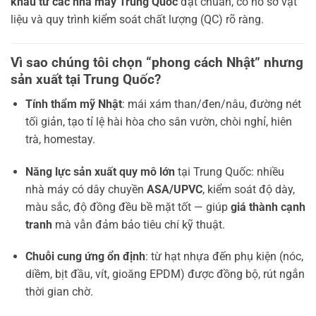
khẩu từ các nhà máy Trung Quốc
đạt chuẩn, có hồ sơ vật
liệu và quy trình kiểm soát chất lượng (QC) rõ ràng.
Vì sao chúng tôi chọn “phong cách Nhật” nhưng
sản xuất tại Trung Quốc
?
Tính thẩm mỹ Nhật
: mái xám than/đen/nâu, đường nét
tối giản, tạo tỉ lệ hài hòa cho sân vườn, chòi nghỉ, hiên
trà, homestay.
Năng lực sản xuất quy mô lớn
tại Trung Quốc: nhiều
nhà máy có dây chuyền
ASA/UPVC
, kiểm soát độ dày,
màu sắc, độ đồng đều bề mặt tốt — giúp
giá thành cạnh
tranh
mà vẫn đảm bảo tiêu chí kỹ thuật.
Chuỗi cung ứng ổn định
: từ hạt nhựa đến phụ kiện (nóc,
diềm, bịt đầu, vít, gioăng EPDM) được đồng bộ, rút ngắn
thời gian chờ.