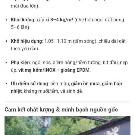
mái đua lớn).
Khối lượng
: xấp xỉ
3–4 kg/m²
(nhẹ hơn ngói đất nung
5–6 lần).
Khổ hiệu dụng
: 1.05–1.10 m (tấm sóng), chiều dài cắt
theo yêu cầu.
Phụ kiện
: ngói nóc, diềm hông/riềm tường, bịt đầu, nẹp
úp,
vít mạ kẽm/INOX
+
gioăng EPDM
.
Ưu điểm sử dụng
: bền màu,
giảm ồn mưa
,
giảm hấp
nhiệt
, kháng muối/ẩm, vệ sinh dễ.
Cam kết chất lượng & minh bạch nguồn gốc