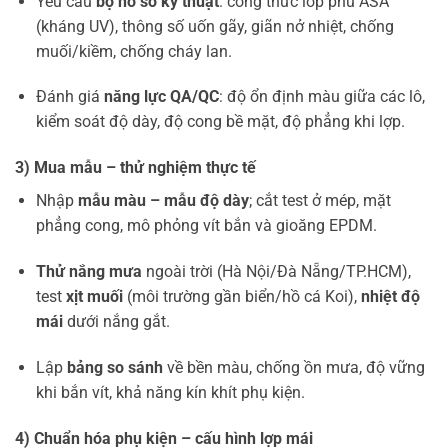
Yêu cầu
bộ hồ sơ kỹ thuật
: công thức lớp phủ ASA
(kháng UV), thông số uốn gãy, giãn nở nhiệt, chống
muối/kiềm, chống cháy lan.
Đánh giá
năng lực QA/QC
: độ ổn định màu giữa các lô,
kiểm soát độ dày, độ cong bề mặt, độ phẳng khi lợp.
3) Mua mẫu – thử nghiệm thực tế
Nhập
mẫu màu – mẫu độ dày
; cắt test ở mép, mặt
phẳng cong, mô phỏng vít bắn và gioăng EPDM.
Thử nắng mưa
ngoài trời (Hà Nội/Đà Nẵng/TP.HCM),
test
xịt muối
(môi trường gần biển/hồ cá Koi),
nhiệt độ
mái
dưới nắng gắt.
Lập
bảng so sánh
về bền màu, chống ồn mưa, độ vững
khi bắn vít, khả năng kín khít phụ kiện.
4) Chuẩn hóa phụ kiện – cấu hình lợp mái