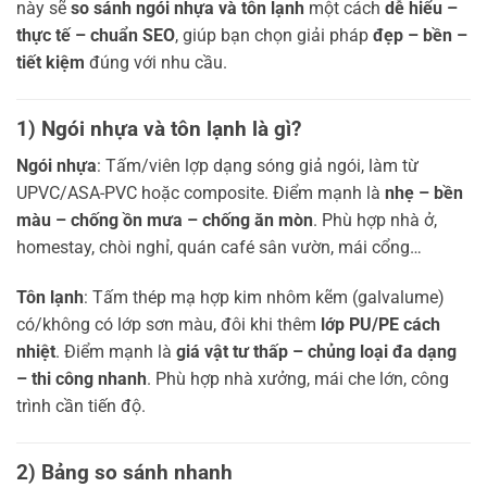
này sẽ
so sánh ngói nhựa và tôn lạnh
một cách
dễ hiểu –
thực tế – chuẩn SEO
, giúp bạn chọn giải pháp
đẹp – bền –
tiết kiệm
đúng với nhu cầu.
1) Ngói nhựa và tôn lạnh là gì?
Ngói nhựa
: Tấm/viên lợp dạng sóng giả ngói, làm từ
UPVC/ASA-PVC hoặc composite. Điểm mạnh là
nhẹ – bền
màu – chống ồn mưa – chống ăn mòn
. Phù hợp nhà ở,
homestay, chòi nghỉ, quán café sân vườn, mái cổng…
Tôn lạnh
: Tấm thép mạ hợp kim nhôm kẽm (galvalume)
có/không có lớp sơn màu, đôi khi thêm
lớp PU/PE cách
nhiệt
. Điểm mạnh là
giá vật tư thấp – chủng loại đa dạng
– thi công nhanh
. Phù hợp nhà xưởng, mái che lớn, công
trình cần tiến độ.
2) Bảng so sánh nhanh