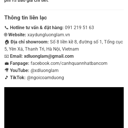
phí
và
báo giá chi tiết
.
Thông tin liên lạc
📞
Hotline tư vấn & đặt hàng:
091 219 51 63
🌐
Website:
xaydungluonglam.vn
🏠
Địa chỉ showroom:
Số 8 liền kề 8, đường số 1, Tổng cục
5, Yên Xá, Thanh Trì, Hà Nội, Vietnam
📧
Email:
xdluonglam@gmail.com
💼
Fanpage:
facebook.com/canhquannhatbancom
🎥
YouTube:
@xdluonglam
🎵
TikTok:
@ngoicoamduong