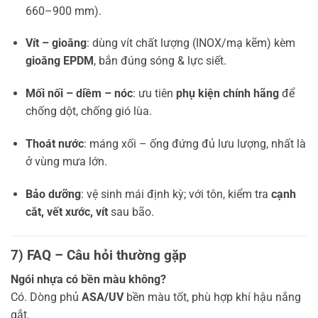
660–900 mm).
Vít – gioăng
: dùng vít chất lượng (INOX/mạ kẽm) kèm
gioăng EPDM
, bắn đúng sóng & lực siết.
Mối nối – diềm – nóc
: ưu tiên
phụ kiện chính hãng
để
chống dột, chống gió lùa.
Thoát nước
: máng xối – ống đứng đủ lưu lượng, nhất là
ở vùng mưa lớn.
Bảo dưỡng
: vệ sinh mái định kỳ; với tôn, kiểm tra
cạnh
cắt, vết xước, vít
sau bão.
7) FAQ – Câu hỏi thường gặp
Ngói nhựa có bền màu không?
Có. Dòng phủ
ASA/UV
bền màu tốt, phù hợp khí hậu nắng
gắt.