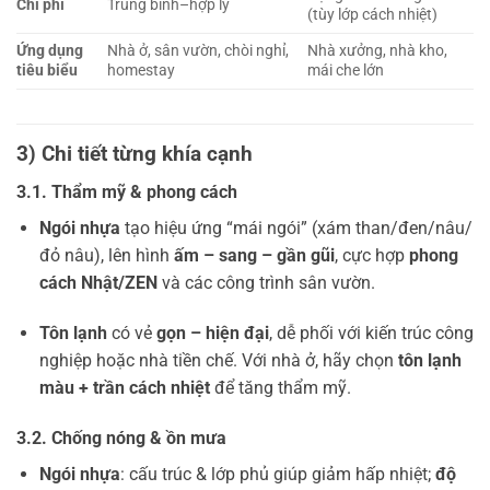
Chi phí
Trung bình–hợp lý
(tùy lớp cách nhiệt)
Ứng dụng
Nhà ở, sân vườn, chòi nghỉ,
Nhà xưởng, nhà kho,
tiêu biểu
homestay
mái che lớn
3) Chi tiết từng khía cạnh
3.1. Thẩm mỹ & phong cách
Ngói nhựa
tạo hiệu ứng “mái ngói” (xám than/đen/nâu/
đỏ nâu), lên hình
ấm – sang – gần gũi
, cực hợp
phong
cách Nhật/ZEN
và các công trình sân vườn.
Tôn lạnh
có vẻ
gọn – hiện đại
, dễ phối với kiến trúc công
nghiệp hoặc nhà tiền chế. Với nhà ở, hãy chọn
tôn lạnh
màu + trần cách nhiệt
để tăng thẩm mỹ.
3.2. Chống nóng & ồn mưa
Ngói nhựa
: cấu trúc & lớp phủ giúp giảm hấp nhiệt;
độ