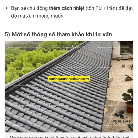
Bạn sẽ chủ động
thêm cách nhiệt
(tôn PU + trần) để đạt
độ mát/êm mong muốn.
5) Một số thông số tham khảo khi tư vấn
Ngói nhựa lớp mái nhà thay tôn lạnh giúp tăng tính thẩm mỹ