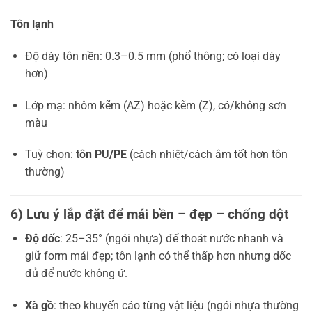
Tôn lạnh
Độ dày tôn nền: 0.3–0.5 mm (phổ thông; có loại dày
hơn)
Lớp mạ: nhôm kẽm (AZ) hoặc kẽm (Z), có/không sơn
màu
Tuỳ chọn:
tôn PU/PE
(cách nhiệt/cách âm tốt hơn tôn
thường)
6) Lưu ý lắp đặt để mái bền – đẹp – chống dột
Độ dốc
: 25–35° (ngói nhựa) để thoát nước nhanh và
giữ form mái đẹp; tôn lạnh có thể thấp hơn nhưng dốc
đủ để nước không ứ.
Xà gồ
: theo khuyến cáo từng vật liệu (ngói nhựa thường