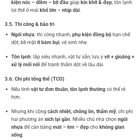
kiện nóc – diềm – bịt đầu
giúp
kín khít & đẹp
; tôn lạnh
lợi thế ở mái
khổ lớn – nhịp dài
.
3.5. Thi công & bảo trì
Ngói nhựa
: thi công nhanh,
phụ kiện đồng bộ
hạn chế
dột; bề mặt
ít bám bụi
, vệ sinh nhẹ.
Tôn lạnh
: lắp siêu nhanh, vật tư sẵn; lưu ý
vít + gioăng +
xử lý mối nối
để tránh thấm dột về lâu dài.
3.6. Chi phí tổng thể (TCO)
Nếu tính
vật tư đơn thuần
,
tôn lạnh thường
có thể rẻ
hơn.
Nhưng khi cộng
cách nhiệt, chống ồn, thẩm mỹ
, chi phí
hai phương án
xích lại gần
. Nhiều chủ nhà chọn
ngói
nhựa
để cân bằng
mát – êm – đẹp
cho
không gian
sống
.