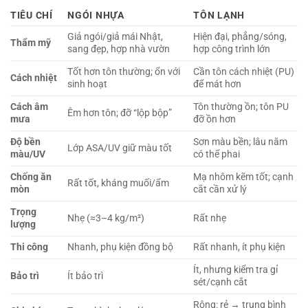
TIÊU CHÍ
NGÓI NHỰA
TÔN LẠNH
Giả ngói/giả mái Nhật,
Hiện đại, phẳng/sóng,
Thẩm mỹ
sang đẹp, hợp nhà vườn
hợp công trình lớn
Tốt hơn tôn thường; ổn với
Cần tôn cách nhiệt (PU)
Cách nhiệt
sinh hoạt
để mát hơn
Cách âm
Tôn thường ồn; tôn PU
Êm hơn tôn; đỡ “lộp bộp”
mưa
đỡ ồn hơn
Độ bền
Sơn màu bền; lâu năm
Lớp ASA/UV giữ màu tốt
màu/UV
có thể phai
Chống ăn
Mạ nhôm kẽm tốt; cạnh
Rất tốt, kháng muối/ẩm
mòn
cắt cần xử lý
Trọng
Nhẹ (≈3–4 kg/m²)
Rất nhẹ
lượng
Thi công
Nhanh, phụ kiện đồng bộ
Rất nhanh, ít phụ kiện
Ít, nhưng kiểm tra gỉ
Bảo trì
Ít bảo trì
sét/cạnh cắt
Rộng: rẻ → trung bình