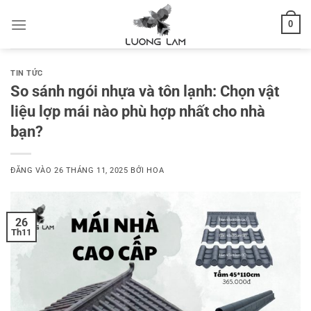
Bỏ
0
qua
nội
dung
TIN TỨC
So sánh ngói nhựa và tôn lạnh: Chọn vật
liệu lợp mái nào phù hợp nhất cho nhà
bạn?
ĐĂNG VÀO
26 THÁNG 11, 2025
BỞI
HOA
26
Th11