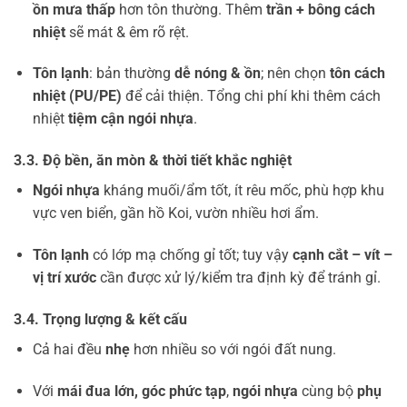
ồn mưa thấp
hơn tôn thường. Thêm
trần + bông cách
nhiệt
sẽ mát & êm rõ rệt.
Tôn lạnh
: bản thường
dễ nóng & ồn
; nên chọn
tôn cách
nhiệt (PU/PE)
để cải thiện. Tổng chi phí khi thêm cách
nhiệt
tiệm cận ngói nhựa
.
3.3. Độ bền, ăn mòn & thời tiết khắc nghiệt
Ngói nhựa
kháng muối/ẩm tốt, ít rêu mốc, phù hợp khu
vực ven biển, gần hồ Koi, vườn nhiều hơi ẩm.
Tôn lạnh
có lớp mạ chống gỉ tốt; tuy vậy
cạnh cắt – vít –
vị trí xước
cần được xử lý/kiểm tra định kỳ để tránh gỉ.
3.4. Trọng lượng & kết cấu
Cả hai đều
nhẹ
hơn nhiều so với ngói đất nung.
Với
mái đua lớn, góc phức tạp
,
ngói nhựa
cùng bộ
phụ