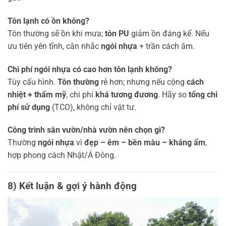
Tôn lạnh có ồn không?
Tôn thường sẽ ồn khi mưa;
tôn PU
giảm ồn đáng kể. Nếu
ưu tiên yên tĩnh, cân nhắc
ngói nhựa
+ trần cách âm.
Chi phí ngói nhựa có cao hơn tôn lạnh không?
Tùy cấu hình.
Tôn thường
rẻ hơn; nhưng nếu cộng
cách
nhiệt + thẩm mỹ
, chi phí
khá tương đương
. Hãy so
tổng chi
phí sử dụng
(TCO), không chỉ vật tư.
Công trình sân vườn/nhà vườn nên chọn gì?
Thường
ngói nhựa
vì
đẹp – êm – bền màu – kháng ẩm
,
hợp phong cách Nhật/Á Đông.
8) Kết luận & gợi ý hành động