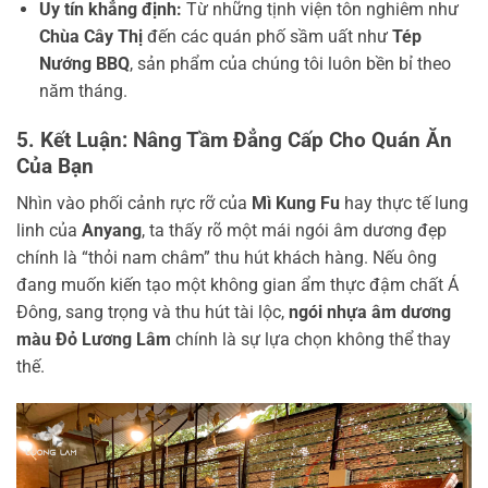
Uy tín khẳng định:
Từ những tịnh viện tôn nghiêm như
Chùa Cây Thị
đến các quán phố sầm uất như
Tép
Nướng BBQ
, sản phẩm của chúng tôi luôn bền bỉ theo
năm tháng.
5. Kết Luận: Nâng Tầm Đẳng Cấp Cho Quán Ăn
Của Bạn
Nhìn vào phối cảnh rực rỡ của
Mì Kung Fu
hay thực tế lung
linh của
Anyang
, ta thấy rõ một mái ngói âm dương đẹp
chính là “thỏi nam châm” thu hút khách hàng. Nếu ông
đang muốn kiến tạo một không gian ẩm thực đậm chất Á
Đông, sang trọng và thu hút tài lộc,
ngói nhựa âm dương
màu Đỏ Lương Lâm
chính là sự lựa chọn không thể thay
thế.