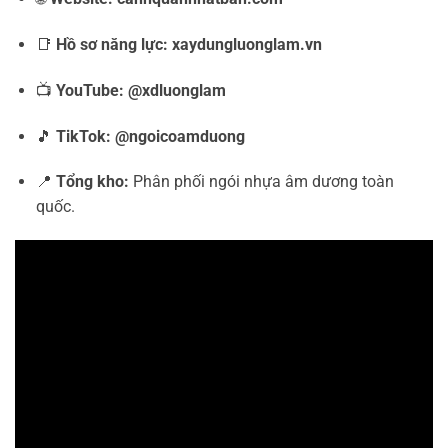
📑
Hồ sơ năng lực:
xaydungluonglam.vn
📺
YouTube:
@xdluonglam
🎵
TikTok:
@ngoicoamduong
📍
Tổng kho:
Phân phối ngói nhựa âm dương toàn
quốc.