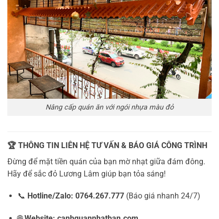
Nâng cấp quán ăn với ngói nhựa màu đỏ
🏆 THÔNG TIN LIÊN HỆ TƯ VẤN & BÁO GIÁ CÔNG TRÌNH
Đừng để mặt tiền quán của bạn mờ nhạt giữa đám đông.
Hãy để sắc đỏ Lương Lâm giúp bạn tỏa sáng!
📞
Hotline/Zalo:
0764.267.777
(Báo giá nhanh 24/7)
🌐
Website:
canhquannhatban.com