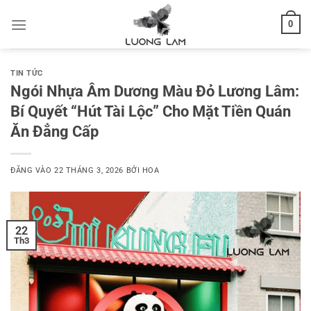
Bỏ
0
qua
nội
dung
TIN TỨC
Ngói Nhựa Âm Dương Màu Đỏ Lương Lâm:
Bí Quyết “Hút Tài Lộc” Cho Mặt Tiền Quán
Ăn Đẳng Cấp
ĐĂNG VÀO
22 THÁNG 3, 2026
BỞI
HOA
22
Th3