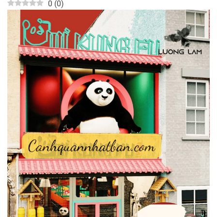
0
(
0
)