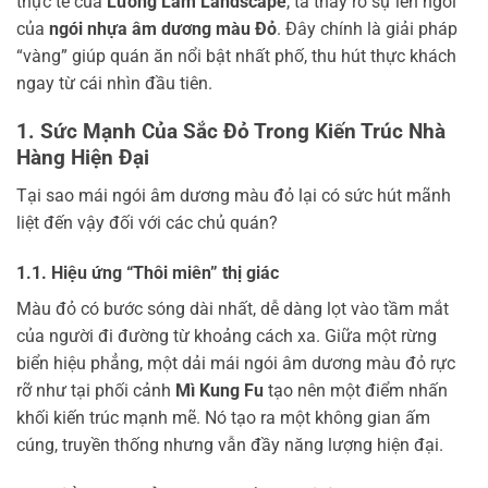
thực tế của
Lương Lâm Landscape
, ta thấy rõ sự lên ngôi
của
ngói nhựa âm dương màu Đỏ
. Đây chính là giải pháp
“vàng” giúp quán ăn nổi bật nhất phố, thu hút thực khách
ngay từ cái nhìn đầu tiên.
1. Sức Mạnh Của Sắc Đỏ Trong Kiến Trúc Nhà
Hàng Hiện Đại
Tại sao mái ngói âm dương màu đỏ lại có sức hút mãnh
liệt đến vậy đối với các chủ quán?
1.1. Hiệu ứng “Thôi miên” thị giác
Màu đỏ có bước sóng dài nhất, dễ dàng lọt vào tầm mắt
của người đi đường từ khoảng cách xa. Giữa một rừng
biển hiệu phẳng, một dải mái ngói âm dương màu đỏ rực
rỡ như tại phối cảnh
Mì Kung Fu
tạo nên một điểm nhấn
khối kiến trúc mạnh mẽ. Nó tạo ra một không gian ấm
cúng, truyền thống nhưng vẫn đầy năng lượng hiện đại.