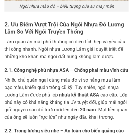
Ngói nhựa màu đỏ – biểu tượng của sự may mắn
2. Ưu Điểm Vượt Trội Của Ngói Nhựa Đỏ Lương
Lâm So Với Ngói Truyền Thống
Làm quán ăn mặt phố thường có diện tích hẹp và yêu cầu
thi công nhanh. Ngói nhựa Lương Lâm giải quyết triệt để
những khó khăn mà ngói đất nung không làm được.
2.1. Công nghệ phủ nhựa ASA – Chống phai màu vĩnh cửu
Nhiều chủ quán ngại dùng màu đỏ vì sợ nắng mưa làm
bạc màu, khiến quán trông cũ kỹ. Tuy nhiên, ngói nhựa
Lương Lâm được phủ lớp
nhựa kỹ thuật ASA
cao cấp. Lớp
phủ này có khả năng kháng tia UV tuyệt đối, giúp mái ngói
giữ nguyên sắc đỏ tươi mới lên đến
20 năm
. Mặt tiền quán
của ông sẽ luôn “rực lửa” như ngày đầu khai trương.
2.2. Trọng lượng siêu nhẹ – An toàn cho biển quảng cáo