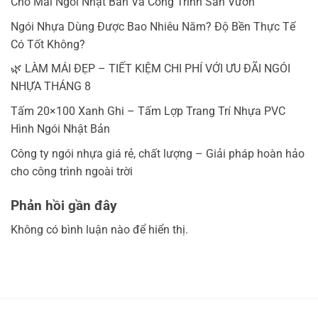
Cho Mái Ngói Nhật Bản Và Công Trình Sân Vườn
Ngói Nhựa Dùng Được Bao Nhiêu Năm? Độ Bền Thực Tế
Có Tốt Không?
🌿 LÀM MÁI ĐẸP – TIẾT KIỆM CHI PHÍ VỚI ƯU ĐÃI NGÓI
NHỰA THÁNG 8
Tấm 20×100 Xanh Ghi – Tấm Lợp Trang Trí Nhựa PVC
Hình Ngói Nhật Bản
Công ty ngói nhựa giá rẻ, chất lượng – Giải pháp hoàn hảo
cho công trình ngoài trời
Phản hồi gần đây
Không có bình luận nào để hiển thị.