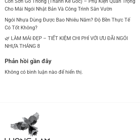
Con Sơn Gỗ Thông (Thanh Kê Góc) – Phụ Kiện Quan Trọng
Cho Mái Ngói Nhật Bản Và Công Trình Sân Vườn
Ngói Nhựa Dùng Được Bao Nhiêu Năm? Độ Bền Thực Tế
Có Tốt Không?
🌿 LÀM MÁI ĐẸP – TIẾT KIỆM CHI PHÍ VỚI ƯU ĐÃI NGÓI
NHỰA THÁNG 8
Phản hồi gần đây
Không có bình luận nào để hiển thị.