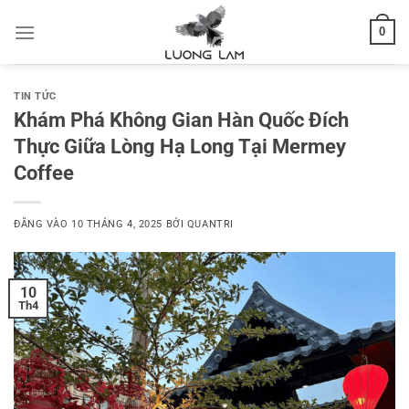
Bỏ
0
qua
nội
dung
TIN TỨC
Khám Phá Không Gian Hàn Quốc Đích
Thực Giữa Lòng Hạ Long Tại Mermey
Coffee
ĐĂNG VÀO
10 THÁNG 4, 2025
BỞI
QUANTRI
10
Th4