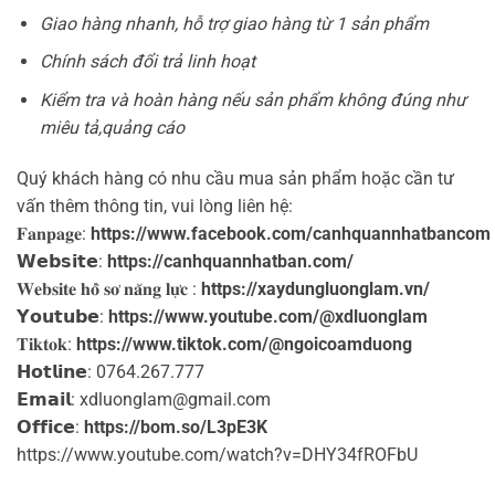
Giao hàng nhanh, hỗ trợ giao hàng từ 1 sản phẩm
Chính sách đổi trả linh hoạt
Kiểm tra và hoàn hàng nếu sản phẩm không đúng như
miêu tả,quảng cáo
Quý khách hàng có nhu cầu mua sản phẩm hoặc cần tư
vấn thêm thông tin, vui lòng liên hệ:
𝐅𝐚𝐧𝐩𝐚𝐠𝐞:
https://www.facebook.com/canhquannhatbancom
𝗪𝗲𝗯𝘀𝗶𝘁𝗲:
https://canhquannhatban.com/
𝐖𝐞𝐛𝐬𝐢𝐭𝐞 𝐡𝐨̂̀ 𝐬𝐨̛ 𝐧𝐚̆𝐧𝐠 𝐥𝐮̛̣𝐜 :
https://xaydungluonglam.vn/
𝗬𝗼𝘂𝘁𝘂𝗯𝗲:
https://www.youtube.com/@xdluonglam
𝐓𝐢𝐤𝐭𝐨𝐤:
https://www.tiktok.com/@ngoicoamduong
𝗛𝗼𝘁𝗹𝗶𝗻𝗲: 0764.267.777
𝗘𝗺𝗮𝗶𝗹: xdluonglam@gmail.com ️
𝗢𝗳𝗳𝗶𝗰𝗲:
https://bom.so/L3pE3K
https://www.youtube.com/watch?v=DHY34fROFbU