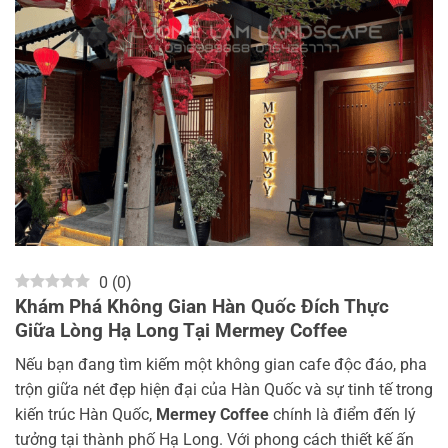
0
(
0
)
Khám Phá Không Gian Hàn Quốc Đích Thực
Giữa Lòng Hạ Long Tại Mermey Coffee
Nếu bạn đang tìm kiếm một không gian cafe độc đáo, pha
trộn giữa nét đẹp hiện đại của Hàn Quốc và sự tinh tế trong
kiến trúc Hàn Quốc,
Mermey Coffee
chính là điểm đến lý
tưởng tại thành phố Hạ Long. Với phong cách thiết kế ấn