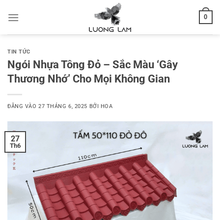
Bỏ
0
qua
nội
dung
TIN TỨC
Ngói Nhựa Tông Đỏ – Sắc Màu ‘Gây
Thương Nhớ’ Cho Mọi Không Gian
ĐĂNG VÀO
27 THÁNG 6, 2025
BỞI
HOA
27
Th6