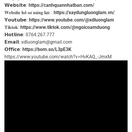
𝗪𝗲𝗯𝘀𝗶𝘁𝗲:
https://canhquannhatban.com/
𝐖𝐞𝐛𝐬𝐢𝐭𝐞 𝐡𝐨̂̀ 𝐬𝐨̛ 𝐧𝐚̆𝐧𝐠 𝐥𝐮̛̣𝐜 :
https://xaydungluonglam.vn/
𝗬𝗼𝘂𝘁𝘂𝗯𝗲:
https://www.youtube.com/@xdluonglam
𝐓𝐢𝐤𝐭𝐨𝐤:
https://www.tiktok.com/@ngoicoamduong
𝗛𝗼𝘁𝗹𝗶𝗻𝗲: 0764.267.777
𝗘𝗺𝗮𝗶𝗹: xdluonglam@gmail.com ️
𝗢𝗳𝗳𝗶𝗰𝗲:
https://bom.so/L3pE3K
https://www.youtube.com/watch?v=HvKAQ_-JmxM