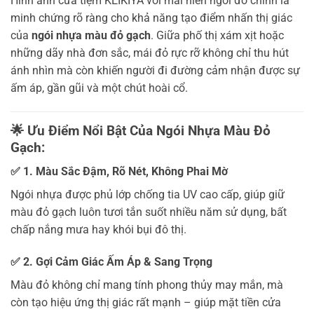
Hình ảnh cửa tiệm KEIKIYA với mái hiên ngói đỏ chính là
minh chứng rõ ràng cho khả năng tạo điểm nhấn thị giác
của
ngói nhựa màu đỏ gạch
. Giữa phố thị xám xịt hoặc
những dãy nhà đơn sắc, mái đỏ rực rỡ không chỉ thu hút
ánh nhìn mà còn khiến người đi đường cảm nhận được sự
ấm áp, gần gũi và một chút hoài cổ.
🌟 Ưu Điểm Nổi Bật Của Ngói Nhựa Màu Đỏ
Gạch:
✅ 1. Màu Sắc Đậm, Rõ Nét, Không Phai Mờ
Ngói nhựa được phủ lớp chống tia UV cao cấp, giúp giữ
màu đỏ gạch luôn tươi tắn suốt nhiều năm sử dụng, bất
chấp nắng mưa hay khói bụi đô thị.
✅ 2. Gợi Cảm Giác Ấm Áp & Sang Trọng
Màu đỏ không chỉ mang tính phong thủy may mắn, mà
còn tạo hiệu ứng thị giác rất mạnh – giúp mặt tiền cửa