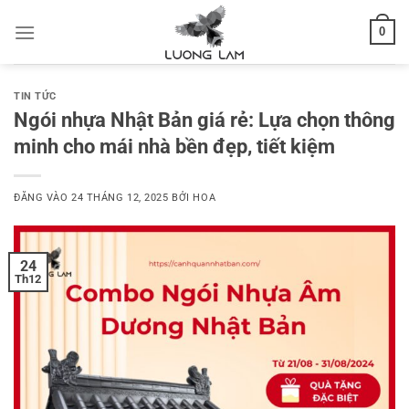
Bỏ
0
qua
nội
dung
TIN TỨC
Ngói nhựa Nhật Bản giá rẻ: Lựa chọn thông
minh cho mái nhà bền đẹp, tiết kiệm
ĐĂNG VÀO
24 THÁNG 12, 2025
BỞI
HOA
24
Th12