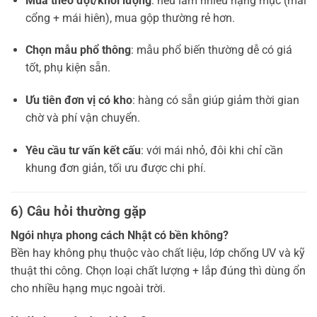
Mua theo đợt/khối lượng
: nếu làm nhiều hạng mục (mái
cổng + mái hiên), mua gộp thường rẻ hơn.
Chọn mẫu phổ thông
: mẫu phổ biến thường dễ có giá
tốt, phụ kiện sẵn.
Ưu tiên đơn vị có kho
: hàng có sẵn giúp giảm thời gian
chờ và phí vận chuyển.
Yêu cầu tư vấn kết cấu
: với mái nhỏ, đôi khi chỉ cần
khung đơn giản, tối ưu được chi phí.
6) Câu hỏi thường gặp
Ngói nhựa phong cách Nhật có bền không?
Bền hay không phụ thuộc vào chất liệu, lớp chống UV và kỹ
thuật thi công. Chọn loại chất lượng + lắp đúng thì dùng ổn
cho nhiều hạng mục ngoài trời.