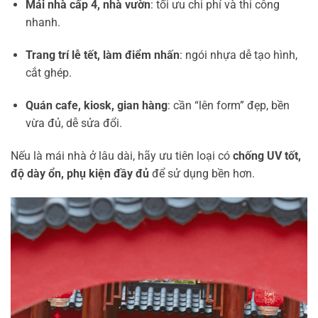
Mái nhà cấp 4, nhà vườn
: tối ưu chi phí và thi công
nhanh.
Trang trí lễ tết, làm điểm nhấn
: ngói nhựa dễ tạo hình,
cắt ghép.
Quán cafe, kiosk, gian hàng
: cần “lên form” đẹp, bền
vừa đủ, dễ sửa đổi.
Nếu là mái nhà ở lâu dài, hãy ưu tiên loại có
chống UV tốt,
độ dày ổn, phụ kiện đầy đủ
để sử dụng bền hơn.