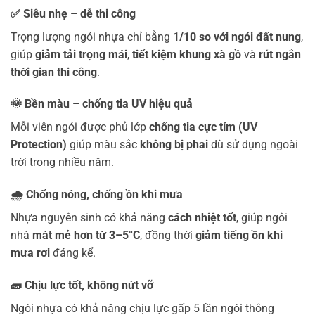
✅
Siêu nhẹ – dễ thi công
Trọng lượng ngói nhựa chỉ bằng
1/10 so với ngói đất nung
,
giúp
giảm tải trọng mái
,
tiết kiệm khung xà gồ
và
rút ngắn
thời gian thi công
.
🌞
Bền màu – chống tia UV hiệu quả
Mỗi viên ngói được phủ lớp
chống tia cực tím (UV
Protection)
giúp màu sắc
không bị phai
dù sử dụng ngoài
trời trong nhiều năm.
🌧️
Chống nóng, chống ồn khi mưa
Nhựa nguyên sinh có khả năng
cách nhiệt tốt
, giúp ngôi
nhà
mát mẻ hơn từ 3–5°C
, đồng thời
giảm tiếng ồn khi
mưa rơi
đáng kể.
🧱
Chịu lực tốt, không nứt vỡ
Ngói nhựa có khả năng chịu lực gấp 5 lần ngói thông