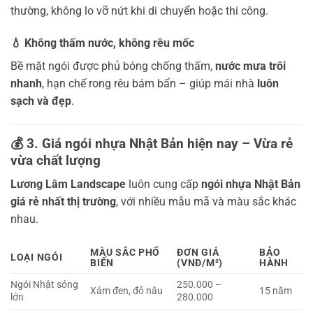
thường, không lo vỡ nứt khi di chuyển hoặc thi công.
💧
Không thấm nước, không rêu mốc
Bề mặt ngói được phủ bóng chống thấm,
nước mưa trôi
nhanh
, hạn chế rong rêu bám bẩn – giúp mái nhà
luôn
sạch và đẹp
.
💰
3. Giá ngói nhựa Nhật Bản hiện nay – Vừa rẻ
vừa chất lượng
Lương Lâm Landscape
luôn cung cấp
ngói nhựa Nhật Bản
giá rẻ nhất thị trường
, với nhiều mẫu mã và màu sắc khác
nhau.
MÀU SẮC PHỔ
ĐƠN GIÁ
BẢO
LOẠI NGÓI
BIẾN
(VNĐ/M²)
HÀNH
Ngói Nhật sóng
250.000 –
Xám đen, đỏ nâu
15 năm
lớn
280.000