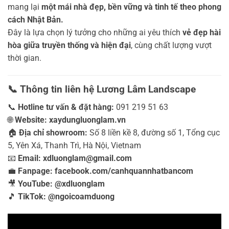
mang lại
một mái nhà đẹp, bền vững và tinh tế theo phong
cách Nhật Bản.
Đây là lựa chọn lý tưởng cho những ai yêu thích
vẻ đẹp hài
hòa giữa truyền thống và hiện đại
, cùng chất lượng vượt
thời gian.
📞
Thông tin liên hệ Lương Lâm Landscape
📞
Hotline tư vấn & đặt hàng:
091 219 51 63
🌐
Website:
xaydungluonglam.vn
🏠
Địa chỉ showroom:
Số 8 liền kề 8, đường số 1, Tổng cục
5, Yên Xá, Thanh Trì, Hà Nội, Vietnam
📧
Email:
xdluonglam@gmail.com
💼
Fanpage:
facebook.com/canhquannhatbancom
🎥
YouTube:
@xdluonglam
🎵
TikTok:
@ngoicoamduong