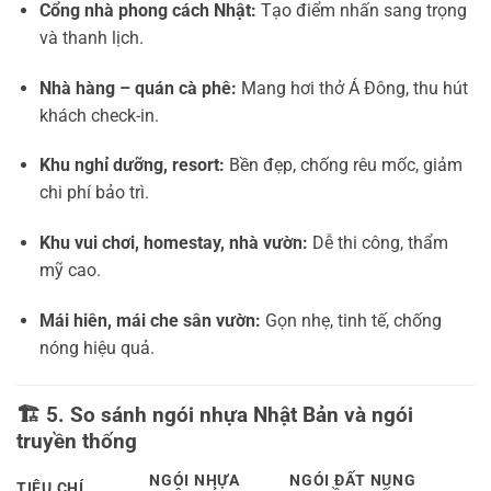
Cổng nhà phong cách Nhật:
Tạo điểm nhấn sang trọng
và thanh lịch.
Nhà hàng – quán cà phê:
Mang hơi thở Á Đông, thu hút
khách check-in.
Khu nghỉ dưỡng, resort:
Bền đẹp, chống rêu mốc, giảm
chi phí bảo trì.
Khu vui chơi, homestay, nhà vườn:
Dễ thi công, thẩm
mỹ cao.
Mái hiên, mái che sân vườn:
Gọn nhẹ, tinh tế, chống
nóng hiệu quả.
🏗️
5. So sánh ngói nhựa Nhật Bản và ngói
truyền thống
NGÓI NHỰA
NGÓI ĐẤT NUNG
TIÊU CHÍ