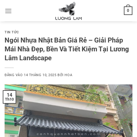
Bỏ
0
qua
nội
dung
TIN TỨC
Ngói Nhựa Nhật Bản Giá Rẻ – Giải Pháp
Mái Nhà Đẹp, Bền Và Tiết Kiệm Tại Lương
Lâm Landscape
ĐĂNG VÀO
14 THÁNG 10, 2025
BỞI
HOA
14
Th10