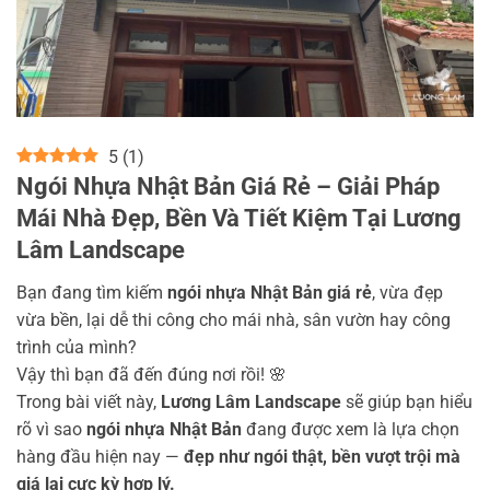
5
(
1
)
Ngói Nhựa Nhật Bản Giá Rẻ – Giải Pháp
Mái Nhà Đẹp, Bền Và Tiết Kiệm Tại Lương
Lâm Landscape
Bạn đang tìm kiếm
ngói nhựa Nhật Bản giá rẻ
, vừa đẹp
vừa bền, lại dễ thi công cho mái nhà, sân vườn hay công
trình của mình?
Vậy thì bạn đã đến đúng nơi rồi! 🌸
Trong bài viết này,
Lương Lâm Landscape
sẽ giúp bạn hiểu
rõ vì sao
ngói nhựa Nhật Bản
đang được xem là lựa chọn
hàng đầu hiện nay —
đẹp như ngói thật, bền vượt trội mà
giá lại cực kỳ hợp lý.