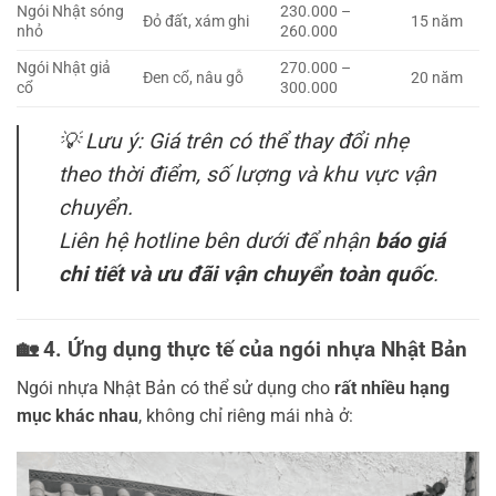
Ngói Nhật sóng
230.000 –
Đỏ đất, xám ghi
15 năm
nhỏ
260.000
Ngói Nhật giả
270.000 –
Đen cổ, nâu gỗ
20 năm
cổ
300.000
💡
Lưu ý:
Giá trên có thể thay đổi nhẹ
theo thời điểm, số lượng và khu vực vận
chuyển.
Liên hệ hotline bên dưới để nhận
báo giá
chi tiết và ưu đãi vận chuyển toàn quốc
.
🏡
4. Ứng dụng thực tế của ngói nhựa Nhật Bản
Ngói nhựa Nhật Bản có thể sử dụng cho
rất nhiều hạng
mục khác nhau
, không chỉ riêng mái nhà ở: