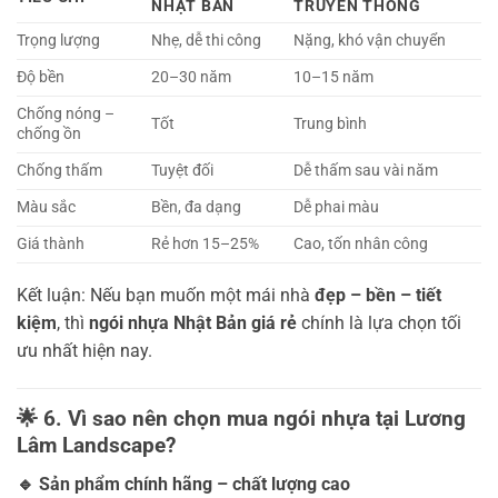
NHẬT BẢN
TRUYỀN THỐNG
Trọng lượng
Nhẹ, dễ thi công
Nặng, khó vận chuyển
Độ bền
20–30 năm
10–15 năm
Chống nóng –
Tốt
Trung bình
chống ồn
Chống thấm
Tuyệt đối
Dễ thấm sau vài năm
Màu sắc
Bền, đa dạng
Dễ phai màu
Giá thành
Rẻ hơn 15–25%
Cao, tốn nhân công
Kết luận: Nếu bạn muốn một mái nhà
đẹp – bền – tiết
kiệm
, thì
ngói nhựa Nhật Bản giá rẻ
chính là lựa chọn tối
ưu nhất hiện nay.
🌟
6. Vì sao nên chọn mua ngói nhựa tại Lương
Lâm Landscape?
🔹
Sản phẩm chính hãng – chất lượng cao