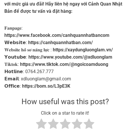
với mức giá ưu đãi! Hãy liên hệ ngay với Cảnh Quan Nhật
Bản để được tư vấn và đặt hàng:
𝐅𝐚𝐧𝐩𝐚𝐠𝐞:
https://www.facebook.com/canhquannhatbancom
𝗪𝗲𝗯𝘀𝗶𝘁𝗲:
https://canhquannhatban.com/
𝐖𝐞𝐛𝐬𝐢𝐭𝐞 𝐡𝐨̂̀ 𝐬𝐨̛ 𝐧𝐚̆𝐧𝐠 𝐥𝐮̛̣𝐜 :
https://xaydungluonglam.vn/
𝗬𝗼𝘂𝘁𝘂𝗯𝗲:
https://www.youtube.com/@xdluonglam
𝐓𝐢𝐤𝐭𝐨𝐤:
https://www.tiktok.com/@ngoicoamduong
𝗛𝗼𝘁𝗹𝗶𝗻𝗲: 0764.267.777
𝗘𝗺𝗮𝗶𝗹: xdluonglam@gmail.com ️
𝗢𝗳𝗳𝗶𝗰𝗲:
https://bom.so/L3pE3K
How useful was this post?
Click on a star to rate it!