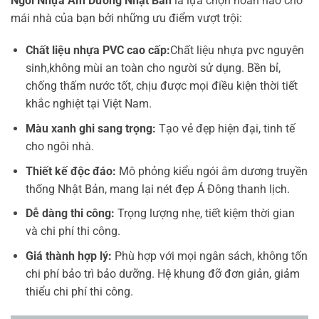
Ngói Nhựa Âm Dương Nhật Bản
là lựa chọn hoàn hảo cho
mái nhà của bạn bởi những ưu điểm vượt trội:
Chất liệu nhựa PVC cao cấp:
Chất liệu nhựa pvc nguyên
sinh,không mùi an toàn cho người sử dụng. Bền bỉ,
chống thấm nước tốt, chịu được mọi điều kiện thời tiết
khắc nghiệt tại Việt Nam.
Màu xanh ghi sang trọng:
Tạo vẻ đẹp hiện đại, tinh tế
cho ngôi nhà.
Thiết kế độc đáo:
Mô phỏng kiểu ngói âm dương truyền
thống Nhật Bản, mang lại nét đẹp Á Đông thanh lịch.
Dễ dàng thi công:
Trọng lượng nhẹ, tiết kiệm thời gian
và chi phí thi công.
Giá thành hợp lý:
Phù hợp với mọi ngân sách, không tốn
chi phí bảo trì bảo dưỡng. Hệ khung đỡ đơn giản, giảm
thiểu chi phí thi công.