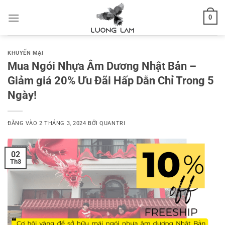
Bỏ
0
qua
nội
dung
KHUYẾN MẠI
Mua Ngói Nhựa Âm Dương Nhật Bản –
Giảm giá 20% Ưu Đãi Hấp Dẫn Chỉ Trong 5
Ngày!
ĐĂNG VÀO
2 THÁNG 3, 2024
BỞI
QUANTRI
02
Th3