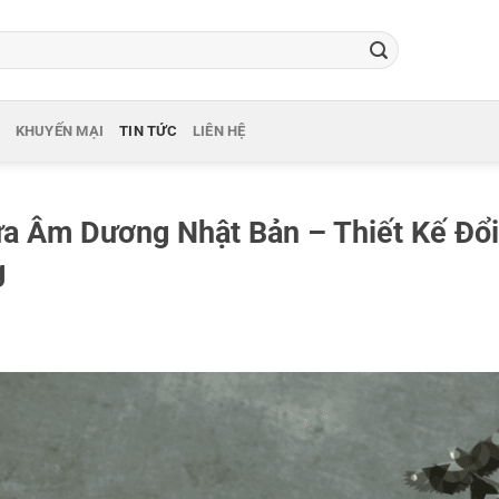
KHUYẾN MẠI
TIN TỨC
LIÊN HỆ
a Âm Dương Nhật Bản – Thiết Kế Đổi
g