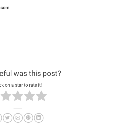
ncom
ful was this post?
ck on a star to rate it!