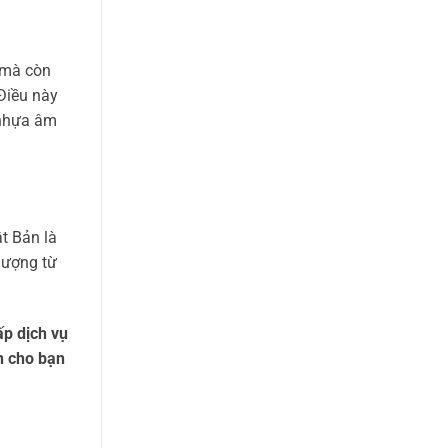
 mà còn
 Điều này
 nhựa âm
t Bản là
lượng từ
ấp dịch vụ
n cho bạn