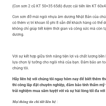
(Con sơn 2 cũ KT 50×35 65độ được cải tiến lên KT 60x
Con sơn đỡ mái ngói nhựa âm dương Nhật Bản của chúng
có thêm vị trí khoan lỗ phi 8 sẵn để khách hàng có thể 
không chỉ giúp tiết kiệm thời gian và công sức mà còn t
dương.
Với sự kết hợp giữa tính năng tiện lợi và chất lượng b
lựa chọn lý tưởng cho ngôi nhà của bạn. Đảm bảo an toà
chúng tôi.
Hãy liên hệ với chúng tôi ngay hôm nay để biết thêm t
thi công lắp đặt chuyên nghiệp, đảm bảo tính thẩm mỹ
trải nghiệm mua sắm tuyệt vời và sự hài lòng tối đa vớ
𝑴𝒐̣𝒊 𝒕𝒉𝒐̂𝒏𝒈 𝒕𝒊𝒏 𝒄𝒉𝒊 𝒕𝒊𝒆̂́𝒕 𝒍𝒊𝒆̂𝒏 𝒉𝒆̣̂ :