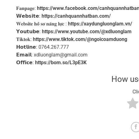
𝐅𝐚𝐧𝐩𝐚𝐠𝐞:
https://www.facebook.com/canhquannhatba
𝗪𝗲𝗯𝘀𝗶𝘁𝗲:
https://canhquannhatban.com/
𝐖𝐞𝐛𝐬𝐢𝐭𝐞 𝐡𝐨̂̀ 𝐬𝐨̛ 𝐧𝐚̆𝐧𝐠 𝐥𝐮̛̣𝐜 :
https://xaydungluonglam.vn/
𝗬𝗼𝘂𝘁𝘂𝗯𝗲:
https://www.youtube.com/@xdluonglam
𝐓𝐢𝐤𝐭𝐨𝐤:
https://www.tiktok.com/@ngoicoamduong
𝗛𝗼𝘁𝗹𝗶𝗻𝗲: 0764.267.777
𝗘𝗺𝗮𝗶𝗹: xdluonglam@gmail.com ️
𝗢𝗳𝗳𝗶𝗰𝗲:
https://bom.so/L3pE3K
How use
Cli