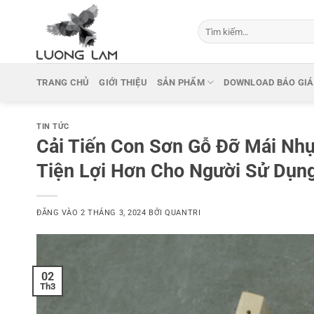
Bỏ
qua
Tìm
kiếm:
nội
dung
TRANG CHỦ
GIỚI THIỆU
SẢN PHẨM
DOWNLOAD BÁO GIÁ
TIN TỨC
Cải Tiến Con Sơn Gỗ Đỡ Mái Nhự
Tiện Lợi Hơn Cho Người Sử Dụn
ĐĂNG VÀO
2 THÁNG 3, 2024
BỞI
QUANTRI
02
Th3