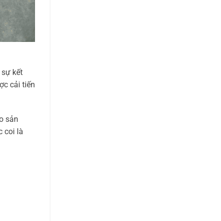
 sự kết
c cải tiến
ho sản
 coi là