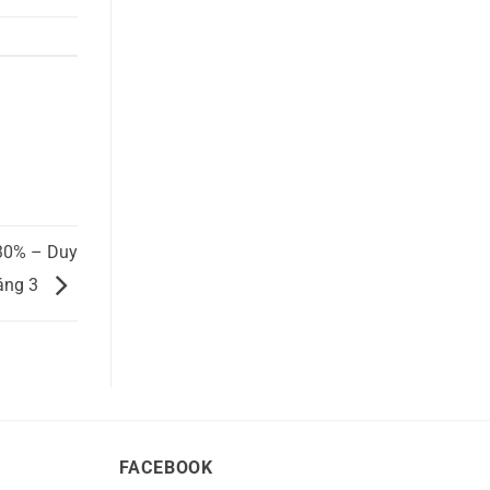
30% – Duy
áng 3
FACEBOOK