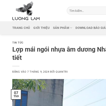
Bỏ
qua
Tìm
kiếm:
nội
dung
TRANG CHỦ
GIỚI THIỆU
SẢN PHẨM
DOWNLOAD BÁO GIÁ
TIN TỨC
Lợp mái ngói nhựa âm dương Nhậ
tiết
ĐĂNG VÀO
7 THÁNG 9, 2024
BỞI
QUANTRI
07
Th9