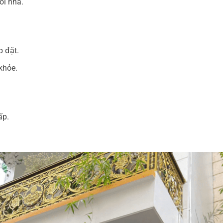
ôi nhà.
p đặt.
khỏe.
ấp.