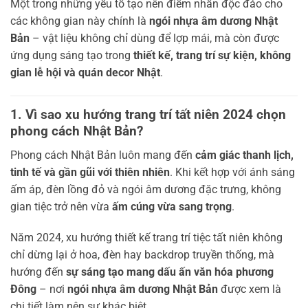
Một trong những yếu tố tạo nên điểm nhấn độc đáo cho
các không gian này chính là
ngói nhựa âm dương Nhật
Bản
– vật liệu không chỉ dùng để lợp mái, mà còn được
ứng dụng sáng tạo trong
thiết kế, trang trí sự kiện, không
gian lễ hội và quán decor Nhật
.
1. Vì sao xu hướng trang trí tất niên 2024 chọn
phong cách Nhật Bản?
Phong cách Nhật Bản luôn mang đến
cảm giác thanh lịch,
tinh tế và gần gũi với thiên nhiên
. Khi kết hợp với ánh sáng
ấm áp, đèn lồng đỏ và ngói âm dương đặc trưng, không
gian tiệc trở nên vừa
ấm cúng vừa sang trọng
.
Năm 2024, xu hướng thiết kế trang trí tiệc tất niên không
chỉ dừng lại ở hoa, đèn hay backdrop truyền thống, mà
hướng đến
sự sáng tạo mang dấu ấn văn hóa phương
Đông
– nơi
ngói nhựa âm dương Nhật Bản
được xem là
chi tiết làm nên sự khác biệt.