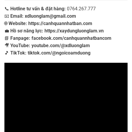
📞
Hotline tư vấn & đặt hàng:
0764.267.777
📧
Email:
xdluonglam@gmail.com
🌐
Website:
https://canhquannhatban.com
💼
Hồ sơ năng lực:
https://xaydungluonglam.vn
📘
Fanpage:
facebook.com/canhquannhatbancom
🎥
YouTube:
youtube.com/@xdluonglam
🎵
TikTok:
tiktok.com/@ngoicoamduong