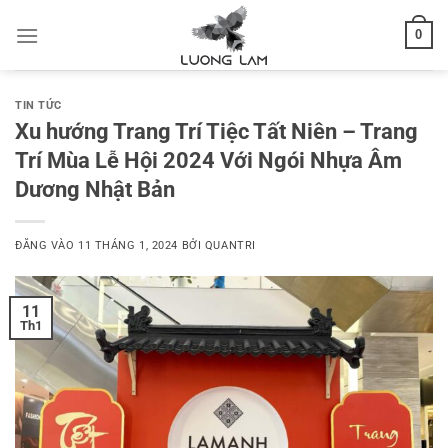
Bỏ
0
qua
nội
dung
TIN TỨC
Xu hướng Trang Trí Tiệc Tất Niên – Trang
Trí Mùa Lễ Hội 2024 Với Ngói Nhựa Âm
Dương Nhật Bản
ĐĂNG VÀO
11 THÁNG 1, 2024
BỞI
QUANTRI
11
Th1