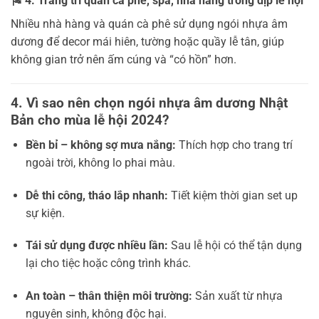
🎏
4. Trang trí quán cà phê, spa, nhà hàng trong dịp lễ hội
Nhiều nhà hàng và quán cà phê sử dụng ngói nhựa âm
dương để decor mái hiên, tường hoặc quầy lễ tân, giúp
không gian trở nên ấm cúng và “có hồn” hơn.
4. Vì sao nên chọn ngói nhựa âm dương Nhật
Bản cho mùa lễ hội 2024?
Bền bỉ – không sợ mưa nắng:
Thích hợp cho trang trí
ngoài trời, không lo phai màu.
Dễ thi công, tháo lắp nhanh:
Tiết kiệm thời gian set up
sự kiện.
Tái sử dụng được nhiều lần:
Sau lễ hội có thể tận dụng
lại cho tiệc hoặc công trình khác.
An toàn – thân thiện môi trường:
Sản xuất từ nhựa
nguyên sinh, không độc hại.