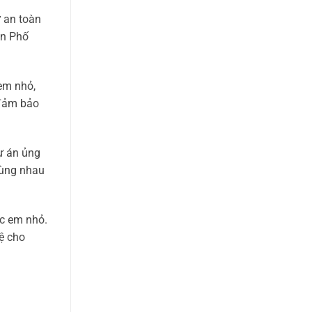
ự an toàn
on Phố
em nhỏ,
 đảm bảo
ự án ủng
cùng nhau
ác em nhỏ.
ệ cho