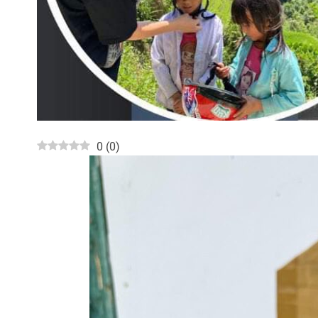
0
(
0
)