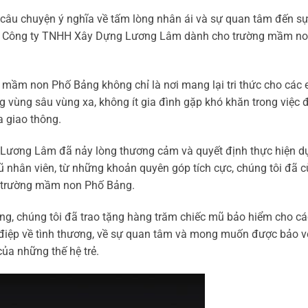
t câu chuyện ý nghĩa về tấm lòng nhân ái và sự quan tâm đến s
n từ Công ty TNHH Xây Dựng Lương Lâm dành cho trường mầm n
mầm non Phố Bảng không chỉ là nơi mang lại tri thức cho các 
 vùng sâu vùng xa, không ít gia đình gặp khó khăn trong việc
 giao thông.
Lương Lâm đã nảy lòng thương cảm và quyết định thực hiện d
ũ nhân viên, từ những khoản quyên góp tích cực, chúng tôi đã 
ại trường mầm non Phố Bảng.
ng, chúng tôi đã trao tặng hàng trăm chiếc mũ bảo hiểm cho c
 điệp về tình thương, về sự quan tâm và mong muốn được bảo v
của những thế hệ trẻ.