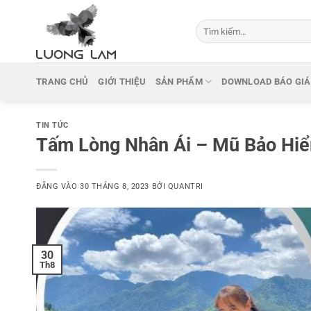
Bỏ
qua
Tìm
kiếm:
nội
dung
TRANG CHỦ
GIỚI THIỆU
SẢN PHẨM
DOWNLOAD BÁO GIÁ
TIN TỨC
Tấm Lòng Nhân Ái – Mũ Bảo Hi
ĐĂNG VÀO
30 THÁNG 8, 2023
BỞI
QUANTRI
30
Th8