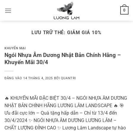
Bỏ
0
qua
nội
dung
LƯU TRỮ THẺ:
GIẢM GIÁ 10%
KHUYẾN MẠI
Ngói Nhựa Âm Dương Nhật Bản Chính Hãng –
Khuyến Mãi 30/4
ĐĂNG VÀO
14 THÁNG 4, 2025
BỞI
QUANTRI
🔥 KHUYẾN MÃI ĐẶC BIỆT 30/4 – NGÓI NHỰA ÂM DƯƠNG
NHẬT BẢN CHÍNH HÃNG LƯƠNG LÂM LANDSCAPE 🔥 🎯
Ưu đãi cực lớn – Quà tặng hấp dẫn – Chỉ từ 13/4 đến
30/4/2024 ✨ NGÓI NHỰA ÂM DƯƠNG LƯƠNG LÂM –
CHẤT LƯỢNG ĐỈNH CAO ✨ Lương Lâm Landscape tự hào