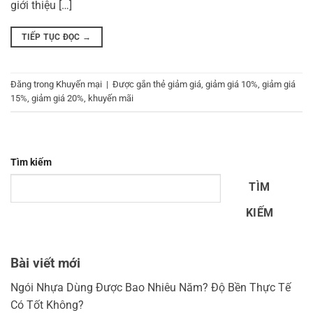
giới thiệu […]
TIẾP TỤC ĐỌC
→
Đăng trong
Khuyến mại
|
Được gắn thẻ
giảm giá
,
giảm giá 10%
,
giảm giá
15%
,
giảm giá 20%
,
khuyến mãi
Tìm kiếm
TÌM
KIẾM
Bài viết mới
Ngói Nhựa Dùng Được Bao Nhiêu Năm? Độ Bền Thực Tế
Có Tốt Không?