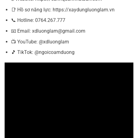
📑 Hồ sơ năng lực: https://xaydungluonglam.vn
📞 Hotline: 0764.267.777
📧 Email: xdluonglam@gmail.com
📺 YouTube: @xdluonglam
🎵 TikTok: @ngoicoamduong