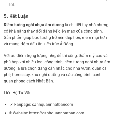
tốt.
5. Kết Luận
Riềm tường ngói nhựa âm dương
là chi tiết tuy nhỏ nhưng
có khả năng thay đổi đáng kể diện mạo của công trình.
Sản phẩm giúp bức tường trở nên đẹp hơn, mềm mại hơn
và mang đậm dấu ấn kiến trúc Á Đông.
Với ưu điểm trọng lượng nhẹ, dễ thi công, thẩm mỹ cao và
phù hợp với nhiều loại công trình, riềm tường ngói nhựa âm
dương là lựa chọn đáng cân nhắc cho nhà vườn, quán cà
phê, homestay, khu nghỉ dưỡng và các công trình cảnh
quan phong cách Nhật Bản.
Liên Hệ Tư Vấn
📌 Fanpage: canhquannhatbancom
🌐 Website: https://canhquannhatban.com