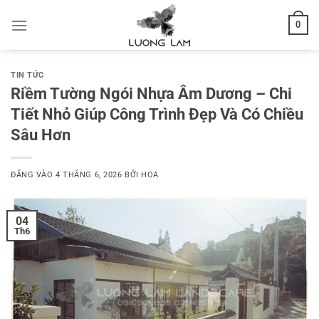
Bỏ
0
qua
nội
dung
TIN TỨC
Riềm Tường Ngói Nhựa Âm Dương – Chi
Tiết Nhỏ Giúp Công Trình Đẹp Và Có Chiều
Sâu Hơn
ĐĂNG VÀO
4 THÁNG 6, 2026
BỞI
HOA
04
Th6