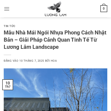
Bỏ
0
qua
nội
dung
TIN TỨC
Mẫu Nhà Mái Ngói Nhựa Phong Cách Nhật
Bản – Giải Pháp Cảnh Quan Tinh Tế Từ
Lương Lâm Landscape
ĐĂNG VÀO
10 THÁNG 7, 2025
BỞI
HOA
10
Th7