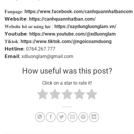
𝐅𝐚𝐧𝐩𝐚𝐠𝐞:
https://www.facebook.com/canhquannhatbancom
𝗪𝗲𝗯𝘀𝗶𝘁𝗲:
https://canhquannhatban.com/
𝐖𝐞𝐛𝐬𝐢𝐭𝐞 𝐡𝐨̂̀ 𝐬𝐨̛ 𝐧𝐚̆𝐧𝐠 𝐥𝐮̛̣𝐜 :
https://xaydungluonglam.vn/
𝗬𝗼𝘂𝘁𝘂𝗯𝗲:
https://www.youtube.com/@xdluonglam
𝐓𝐢𝐤𝐭𝐨𝐤:
https://www.tiktok.com/@ngoicoamduong
𝗛𝗼𝘁𝗹𝗶𝗻𝗲: 0764.267.777
𝗘𝗺𝗮𝗶𝗹: xdluonglam@gmail.com ️
How useful was this post?
Click on a star to rate it!