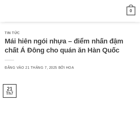
Bỏ
0
qua
nội
dung
TIN TỨC
Mái hiên ngói nhựa – điểm nhấn đậm
chất Á Đông cho quán ăn Hàn Quốc
ĐĂNG VÀO
21 THÁNG 7, 2025
BỞI
HOA
21
Th7