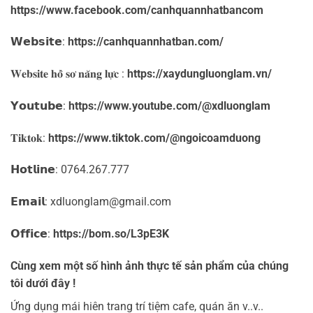
https://www.facebook.com/canhquannhatbancom
𝗪𝗲𝗯𝘀𝗶𝘁𝗲:
https://canhquannhatban.com/
𝐖𝐞𝐛𝐬𝐢𝐭𝐞 𝐡𝐨̂̀ 𝐬𝐨̛ 𝐧𝐚̆𝐧𝐠 𝐥𝐮̛̣𝐜 :
https://xaydungluonglam.vn/
𝗬𝗼𝘂𝘁𝘂𝗯𝗲:
https://www.youtube.com/@xdluonglam
𝐓𝐢𝐤𝐭𝐨𝐤:
https://www.tiktok.com/@ngoicoamduong
𝗛𝗼𝘁𝗹𝗶𝗻𝗲: 0764.267.777
𝗘𝗺𝗮𝗶𝗹: xdluonglam@gmail.com ️
𝗢𝗳𝗳𝗶𝗰𝗲:
https://bom.so/L3pE3K
Cùng xem một số hình ảnh thực tế sản phẩm của chúng
tôi dưới đây !
Ứng dụng mái hiên trang trí tiệm cafe, quán ăn v..v..