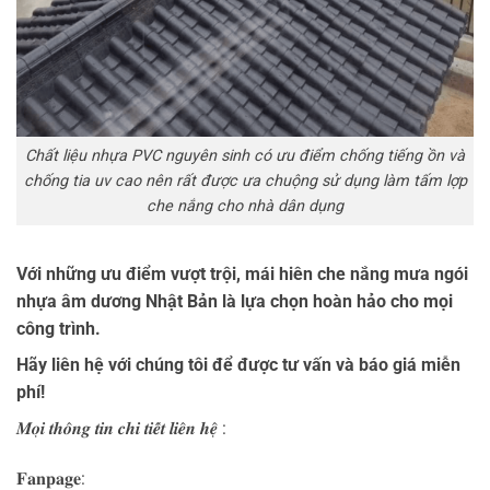
Chất liệu nhựa PVC nguyên sinh có ưu điểm chống tiếng ồn và
chống tia uv cao nên rất được ưa chuộng sử dụng làm tấm lợp
che nắng cho nhà dân dụng
Với những ưu điểm vượt trội, mái hiên che nắng mưa ngói
nhựa âm dương Nhật Bản là lựa chọn hoàn hảo cho mọi
công trình.
Hãy liên hệ với chúng tôi để được tư vấn và báo giá miễn
phí!
𝑴𝒐̣𝒊 𝒕𝒉𝒐̂𝒏𝒈 𝒕𝒊𝒏 𝒄𝒉𝒊 𝒕𝒊𝒆̂́𝒕 𝒍𝒊𝒆̂𝒏 𝒉𝒆̣̂ :
𝐅𝐚𝐧𝐩𝐚𝐠𝐞: