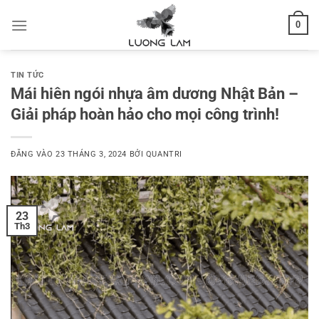
Bỏ
0
qua
nội
dung
TIN TỨC
Mái hiên ngói nhựa âm dương Nhật Bản –
Giải pháp hoàn hảo cho mọi công trình!
ĐĂNG VÀO
23 THÁNG 3, 2024
BỞI
QUANTRI
23
Th3