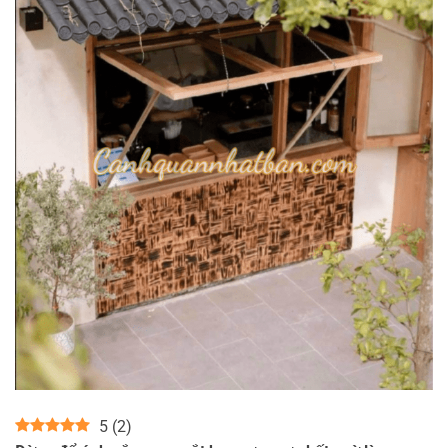
5
(
2
)