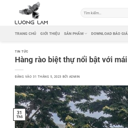
Bỏ
qua
Tìm
kiếm:
nội
dung
TRANG CHỦ
GIỚI THIỆU
SẢN PHẨM
DOWNLOAD BÁO GIÁ
TIN TỨC
Hàng rào biệt thự nổi bật với m
ĐĂNG VÀO
31 THÁNG 5, 2023
BỞI
ADMIN
31
Th5