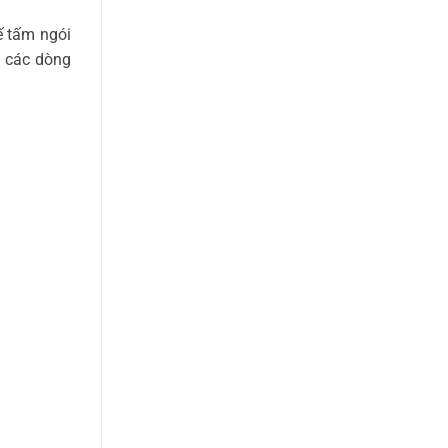
ế tấm ngói
a các dòng