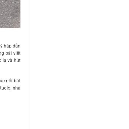
kỳ hấp dẫn
g bài viết
 lạ và hút
úc nổi bật
tudio, nhà