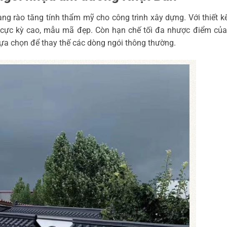
 rào tăng tính thẩm mỹ cho công trình xây dựng. Với thiết k
 cực kỳ cao, mẫu mã đẹp. Còn hạn chế tối đa nhược điểm củ
 lựa chọn để thay thế các dòng ngói thông thường.