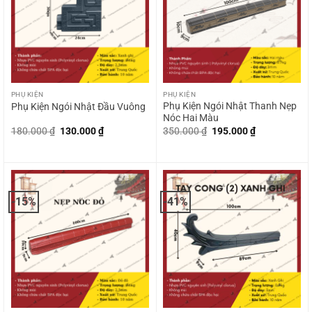
PHỤ KIỆN
PHỤ KIỆN
Phụ Kiện Ngói Nhật Thanh Nẹp
Phụ Kiện Ngói Nhật Đầu Vuông
Nóc Hai Màu
Giá
Giá
Giá
Giá
180.000
₫
130.000
₫
350.000
₫
195.000
₫
gốc
hiện
gốc
hiện
là:
tại
là:
tại
180.000 ₫.
là:
350.000 ₫.
là:
130.000 ₫.
195.000 ₫.
-15%
-41%