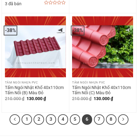
3 đã bán
299.000 ₫.
là:
210.000 ₫.
là:
230.000 ₫.
130.000 ₫.
0
out
of
5
-38%
-38%
TẤM NGÓI NHỰA PVC
TẤM NGÓI NHỰA PVC
Tấm Ngói Nhật Khổ 40x110cm
Tấm Ngói Nhật Khổ 40x110cm
Tấm Nối (B) Màu Đỏ
Tấm Nối (C) Màu Đỏ
Giá
Giá
Giá
Giá
210.000
₫
130.000
₫
210.000
₫
130.000
₫
gốc
hiện
gốc
hiện
là:
tại
là:
tại
210.000 ₫.
là:
210.000 ₫.
là:
130.000 ₫.
130.000 ₫.
1
2
3
4
5
6
7
8