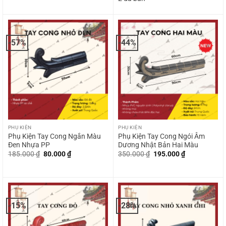
235.000 ₫.
100.000 ₫.
0
out
of
5
-57%
-44%
PHỤ KIỆN
PHỤ KIỆN
Phụ Kiện Tay Cong Ngắn Màu
Phụ Kiện Tay Cong Ngói Âm
Đen Nhựa PP
Dương Nhật Bản Hai Màu
Giá
Giá
Giá
Giá
185.000
₫
80.000
₫
350.000
₫
195.000
₫
gốc
hiện
gốc
hiện
là:
tại
là:
tại
185.000 ₫.
là:
350.000 ₫.
là:
80.000 ₫.
195.000 ₫.
-15%
-28%