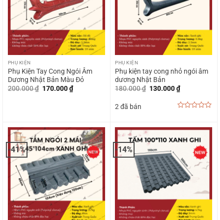
PHỤ KIỆN
PHỤ KIỆN
Phụ Kiện Tay Cong Ngói Âm
Phụ kiện tay cong nhỏ ngói âm
Dương Nhật Bản Màu Đỏ
dương Nhật Bản
Giá
Giá
Giá
Giá
200.000
₫
170.000
₫
180.000
₫
130.000
₫
gốc
hiện
gốc
hiện
là:
tại
là:
tại
2 đã bán
200.000 ₫.
là:
180.000 ₫.
là:
170.000 ₫.
130.000 ₫.
0
out
of
5
-41%
-14%