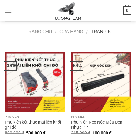
Bỏ
0
qua
nội
dung
TRANG CHỦ
/
CỬA HÀNG
/
TRANG 6
-38%
-53%
PHỤ KIỆN
PHỤ KIỆN
Phụ kiện kết thúc mái liền khối
Phụ Kiện Nẹp Nóc Màu Đen
ghi đỏ
Nhựa PP
Giá
Giá
Giá
Giá
800.000
₫
500.000
₫
215.000
₫
100.000
₫