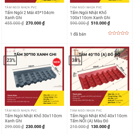
TẤM NGÓI NHỰA PVC
TẤM NGÓI NHỰA PVC
Tấm Ngói 2 Mái 45*104cm
Tấm Ngói Nhật Khổ
Xanh Ghi
100x110cm Xanh Ghi
Giá
Giá
Giá
Giá
455.000
₫
270.000
₫
590.000
₫
510.000
₫
gốc
hiện
gốc
hiện
là:
tại
là:
tại
1 đã bán
455.000 ₫.
là:
590.000 ₫.
là:
270.000 ₫.
510.000 ₫.
0
out
of
5
-23%
-38%
TẤM NGÓI NHỰA PVC
TẤM NGÓI NHỰA PVC
Tấm Ngói Nhật Khổ 30x110cm
Tấm Ngói Nhật Khổ 40x110cm
Xanh Ghi
Tấm NỐI (A) Màu Đỏ
Giá
Giá
Giá
Giá
299.000
₫
230.000
₫
210.000
₫
130.000
₫
gốc
hiện
gốc
hiện
là:
tại
là:
tại