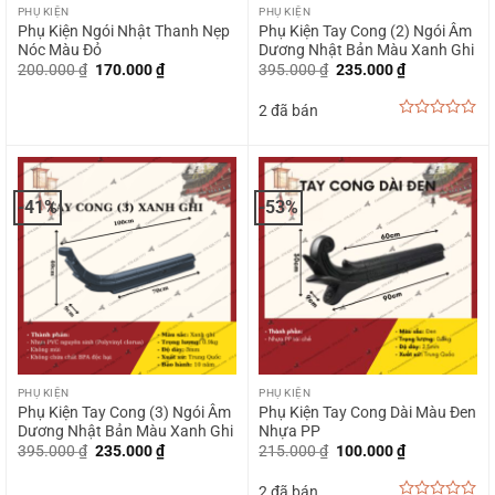
PHỤ KIỆN
PHỤ KIỆN
Phụ Kiện Ngói Nhật Thanh Nẹp
Phụ Kiện Tay Cong (2) Ngói Âm
Nóc Màu Đỏ
Dương Nhật Bản Màu Xanh Ghi
Giá
Giá
Giá
Giá
200.000
₫
170.000
₫
395.000
₫
235.000
₫
gốc
hiện
gốc
hiện
là:
tại
là:
tại
2 đã bán
200.000 ₫.
là:
395.000 ₫.
là:
170.000 ₫.
235.000 ₫.
0
out
of
5
-41%
-53%
PHỤ KIỆN
PHỤ KIỆN
Phụ Kiện Tay Cong (3) Ngói Âm
Phụ Kiện Tay Cong Dài Màu Đen
Dương Nhật Bản Màu Xanh Ghi
Nhựa PP
Giá
Giá
Giá
Giá
395.000
₫
235.000
₫
215.000
₫
100.000
₫
gốc
hiện
gốc
hiện
là:
tại
là:
tại
2 đã bán
395.000 ₫.
là:
215.000 ₫.
là: