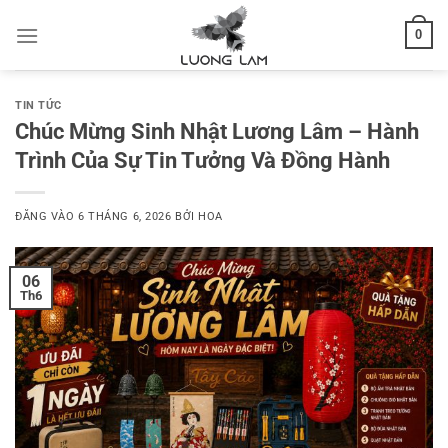
Bỏ
0
qua
nội
dung
TIN TỨC
Chúc Mừng Sinh Nhật Lương Lâm – Hành
Trình Của Sự Tin Tưởng Và Đồng Hành
ĐĂNG VÀO
6 THÁNG 6, 2026
BỞI
HOA
06
Th6