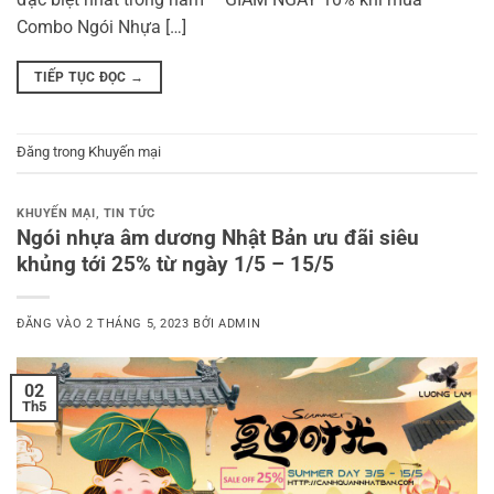
Combo Ngói Nhựa […]
TIẾP TỤC ĐỌC
→
Đăng trong
Khuyến mại
KHUYẾN MẠI
,
TIN TỨC
Ngói nhựa âm dương Nhật Bản ưu đãi siêu
khủng tới 25% từ ngày 1/5 – 15/5
ĐĂNG VÀO
2 THÁNG 5, 2023
BỞI
ADMIN
02
Th5