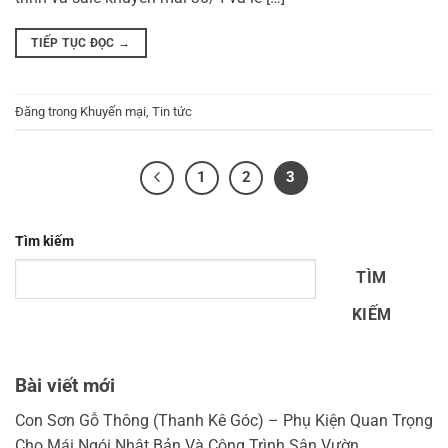
TIẾP TỤC ĐỌC
→
Đăng trong
Khuyến mại
,
Tin tức
1
2
3
Tìm kiếm
TÌM
KIẾM
Bài viết mới
Con Sơn Gỗ Thông (Thanh Kê Góc) – Phụ Kiện Quan Trọng
Cho Mái Ngói Nhật Bản Và Công Trình Sân Vườn