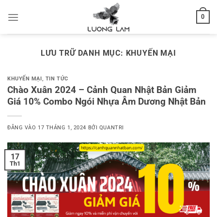
Bỏ
0
qua
nội
dung
LƯU TRỮ DANH MỤC:
KHUYẾN MẠI
KHUYẾN MẠI
,
TIN TỨC
Chào Xuân 2024 – Cảnh Quan Nhật Bản Giảm
Giá 10% Combo Ngói Nhựa Âm Dương Nhật Bản
ĐĂNG VÀO
17 THÁNG 1, 2024
BỞI
QUANTRI
17
Th1