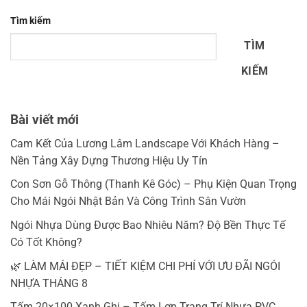
Tìm kiếm
TÌM
KIẾM
Bài viết mới
Cam Kết Của Lương Lâm Landscape Với Khách Hàng –
Nền Tảng Xây Dựng Thương Hiệu Uy Tín
Con Sơn Gỗ Thông (Thanh Kê Góc) – Phụ Kiện Quan Trọng
Cho Mái Ngói Nhật Bản Và Công Trình Sân Vườn
Ngói Nhựa Dùng Được Bao Nhiêu Năm? Độ Bền Thực Tế
Có Tốt Không?
🌿 LÀM MÁI ĐẸP – TIẾT KIỆM CHI PHÍ VỚI ƯU ĐÃI NGÓI
NHỰA THÁNG 8
Tấm 20×100 Xanh Ghi – Tấm Lợp Trang Trí Nhựa PVC