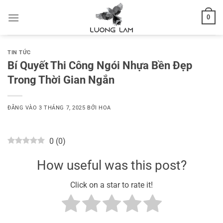
Bỏ
0
qua
nội
dung
TIN TỨC
Bí Quyết Thi Công Ngói Nhựa Bền Đẹp
Trong Thời Gian Ngắn
ĐĂNG VÀO
3 THÁNG 7, 2025
BỞI
HOA
0
(
0
)
How useful was this post?
Click on a star to rate it!