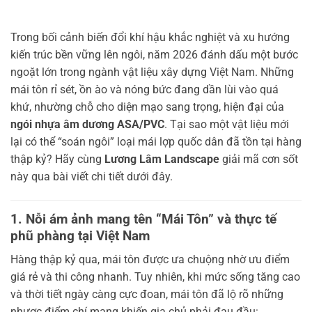
Trong bối cảnh biến đổi khí hậu khắc nghiệt và xu hướng
kiến trúc bền vững lên ngôi, năm 2026 đánh dấu một bước
ngoặt lớn trong ngành vật liệu xây dựng Việt Nam. Những
mái tôn rỉ sét, ồn ào và nóng bức đang dần lùi vào quá
khứ, nhường chỗ cho diện mạo sang trọng, hiện đại của
ngói nhựa âm dương ASA/PVC
. Tại sao một vật liệu mới
lại có thể “soán ngôi” loại mái lợp quốc dân đã tồn tại hàng
thập kỷ? Hãy cùng
Lương Lâm Landscape
giải mã cơn sốt
này qua bài viết chi tiết dưới đây.
1. Nỗi ám ảnh mang tên “Mái Tôn” và thực tế
phũ phàng tại Việt Nam
Hàng thập kỷ qua, mái tôn được ưa chuộng nhờ ưu điểm
giá rẻ và thi công nhanh. Tuy nhiên, khi mức sống tăng cao
và thời tiết ngày càng cực đoan, mái tôn đã lộ rõ những
nhược điểm chí mạng khiến gia chủ phải đau đầu: