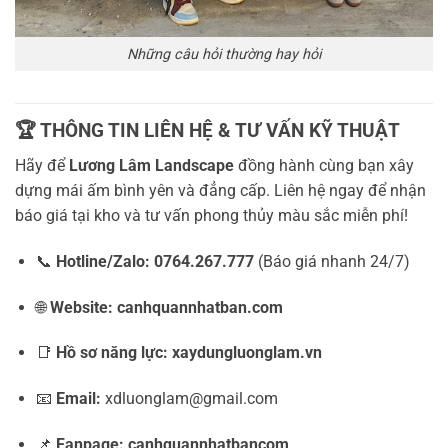
Những câu hỏi thường hay hỏi
🏆 THÔNG TIN LIÊN HỆ & TƯ VẤN KỸ THUẬT
Hãy để
Lương Lâm Landscape
đồng hành cùng bạn xây
dựng mái ấm bình yên và đẳng cấp. Liên hệ ngay để nhận
báo giá tại kho và tư vấn phong thủy màu sắc miễn phí!
📞
Hotline/Zalo:
0764.267.777
(Báo giá nhanh 24/7)
🌐
Website:
canhquannhatban.com
📑
Hồ sơ năng lực:
xaydungluonglam.vn
📧
Email:
xdluonglam@gmail.com
📌
Fanpage:
canhquannhatbancom