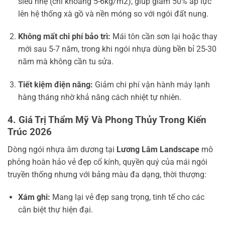
siêu nhẹ (chỉ khoảng 5-6kg/m2), giúp giảm 50% áp lực
lên hệ thống xà gồ và nền móng so với ngói đất nung.
Không mất chi phí bảo trì:
Mái tôn cần sơn lại hoặc thay
mới sau 5-7 năm, trong khi ngói nhựa dùng bền bỉ 25-30
năm mà không cần tu sửa.
Tiết kiệm điện năng:
Giảm chi phí vận hành máy lạnh
hàng tháng nhờ khả năng cách nhiệt tự nhiên.
4. Giá Trị Thẩm Mỹ Và Phong Thủy Trong Kiến
Trúc 2026
Dòng ngói nhựa âm dương tại
Lương Lâm Landscape
mô
phỏng hoàn hảo vẻ đẹp cổ kính, quyền quý của mái ngói
truyền thống nhưng với bảng màu đa dạng, thời thượng:
Xám ghi:
Mang lại vẻ đẹp sang trọng, tinh tế cho các
căn biệt thự hiện đại.