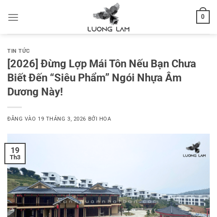
Bỏ
0
qua
nội
dung
TIN TỨC
[2026] Đừng Lợp Mái Tôn Nếu Bạn Chưa
Biết Đến “Siêu Phẩm” Ngói Nhựa Âm
Dương Này!
ĐĂNG VÀO
19 THÁNG 3, 2026
BỞI
HOA
19
Th3