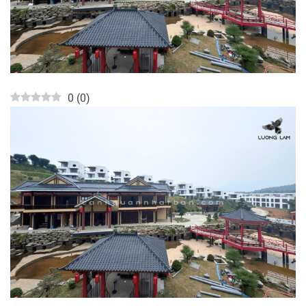
0
(
0
)