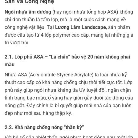
Sản Và Công Nghệ
Ngói nhựa âm dương
(hay ngói nhựa tổng hợp ASA) không
chỉ đơn thuần là tấm lợp, mà là một cuộc cách mạng về
công nghệ vật liệu. Tại
Lương Lâm Landscape
, sản phẩm
được cấu tạo từ 4 lớp polymer cao cấp, mang lại những giá
trị vượt trội:
2.1. Lớp phủ ASA – “Lá chắn” bảo vệ 20 năm không phai
màu
Nhựa ASA (Acrylonitrile Styrene Acrylate) là loại nhựa kỹ
thuật cao cấp có khả năng chống chịu thời tiết cực tốt. Lớp
phủ này giúp ngói nhựa kháng tia UV tuyệt đối, ngăn chặn
tình trạng bạc màu, ố vàng hay giòn gãy dưới tác động của
nắng gắt. Đây chính là bí quyết giúp mái nhà của bạn luôn
đẹp như mới sau hàng thập kỷ.
2.2. Khả năng chống nóng “thần kỳ”
Với hệ số dẫn nhiệt thấp, ngói nhựa hoạt động như một lớp