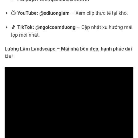
📺
YouTube:
@xdluonglam
– Xem clip thực tế tại kho.
🎵
TikTok:
@ngoicoamduong
– Cập nhật xu hướng mái
lợp mới nhất.
Lương Lâm Landscape – Mái nhà bền đẹp, hạnh phúc dài
lâu!