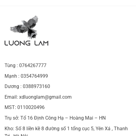
Tùng : 0764267777
Mạnh : 0354764999
Dương : 0388973160
Email: xdluonglam@gmail.com
MST: 0110020496
Trụ sở: Tổ 16 Định Công Hạ – Hoàng Mai – HN
Kho: Số 8 liền kề 8 đường số 1 tổng cục 5, Yên Xá , Thanh