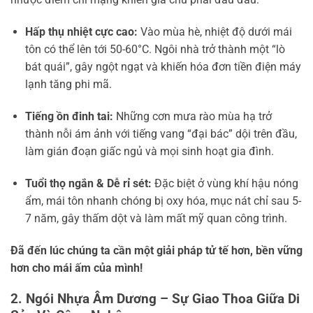
Hấp thụ nhiệt cực cao:
Vào mùa hè, nhiệt độ dưới mái
tôn có thể lên tới 50-60°C. Ngôi nhà trở thành một “lò
bát quái”, gây ngột ngạt và khiến hóa đơn tiền điện máy
lạnh tăng phi mã.
Tiếng ồn đinh tai:
Những cơn mưa rào mùa hạ trở
thành nỗi ám ảnh với tiếng vang “đại bác” dội trên đầu,
làm gián đoạn giấc ngủ và mọi sinh hoạt gia đình.
Tuổi thọ ngắn & Dễ rỉ sét:
Đặc biệt ở vùng khí hậu nóng
ẩm, mái tôn nhanh chóng bị oxy hóa, mục nát chỉ sau 5-
7 năm, gây thấm dột và làm mất mỹ quan công trình.
Đã đến lúc chúng ta cần một giải pháp tử tế hơn, bền vững
hơn cho mái ấm của mình!
2. Ngói Nhựa Âm Dương – Sự Giao Thoa Giữa Di