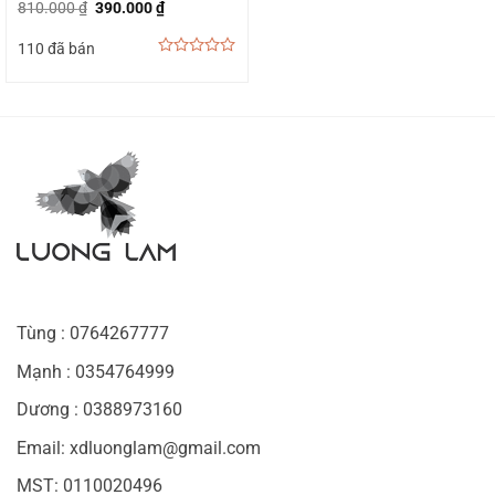
Giá
Giá
810.000
₫
390.000
₫
gốc
hiện
là:
tại
110 đã bán
810.000 ₫.
là:
390.000 ₫.
0
out
of
5
Tùng : 0764267777
Mạnh : 0354764999
Dương : 0388973160
Email: xdluonglam@gmail.com
MST: 0110020496