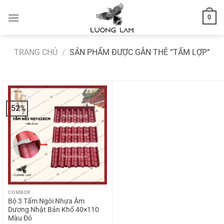
Bỏ
0
qua
nội
dung
TRANG CHỦ
/
SẢN PHẨM ĐƯỢC GẮN THẺ “TẤM LỢP”
-52%
COMBOR
Bộ 3 Tấm Ngói Nhựa Âm
Dương Nhật Bản Khổ 40×110
Màu Đỏ