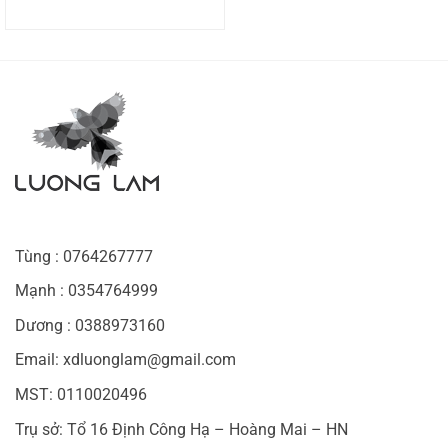
là:
tại
285.000 ₫.
là:
195.000 ₫.
Tùng : 0764267777
Mạnh : 0354764999
Dương : 0388973160
Email: xdluonglam@gmail.com
MST: 0110020496
Trụ sở: Tổ 16 Định Công Hạ – Hoàng Mai – HN