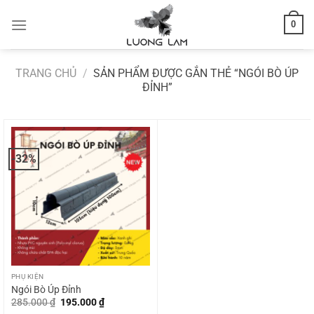
Bỏ
0
qua
nội
dung
TRANG CHỦ
/
SẢN PHẨM ĐƯỢC GẮN THẺ “NGÓI BÒ ÚP
ĐỈNH”
-32%
PHỤ KIỆN
Ngói Bò Úp Đỉnh
Giá
Giá
285.000
₫
195.000
₫
gốc
hiện