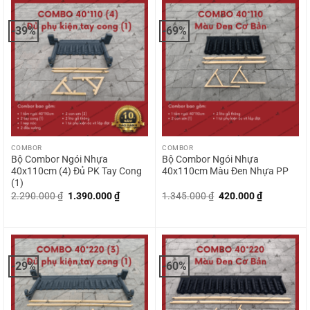
of
of
5
5
-39%
-69%
COMBOR
COMBOR
Bộ Combor Ngói Nhựa
Bộ Combor Ngói Nhựa
40x110cm (4) Đủ PK Tay Cong
40x110cm Màu Đen Nhựa PP
(1)
Giá
Giá
Giá
Giá
2.290.000
₫
1.390.000
₫
1.345.000
₫
420.000
₫
gốc
hiện
gốc
hiện
là:
tại
là:
tại
2.290.000 ₫.
là:
1.345.000 ₫.
là:
1.390.000 ₫.
420.000 ₫.
-29%
-60%