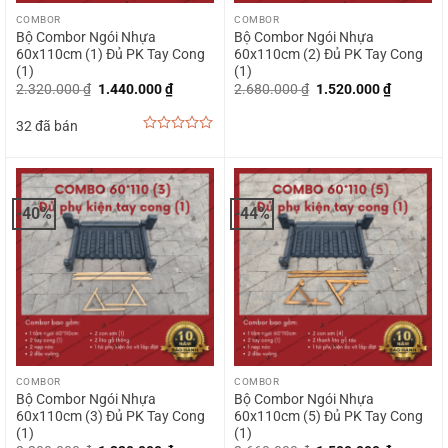
COMBOR
COMBOR
Bộ Combor Ngói Nhựa
Bộ Combor Ngói Nhựa
60x110cm (1) Đủ PK Tay Cong
60x110cm (2) Đủ PK Tay Cong
(1)
(1)
Giá
Giá
Giá
Giá
2.320.000
₫
1.440.000
₫
2.680.000
₫
1.520.000
₫
gốc
hiện
gốc
hiện
là:
tại
là:
tại
32 đã bán
2.320.000 ₫.
là:
2.680.000 ₫.
là:
1.440.000 ₫.
1.520.00
0
out
of
5
-40%
-44%
COMBOR
COMBOR
Bộ Combor Ngói Nhựa
Bộ Combor Ngói Nhựa
60x110cm (3) Đủ PK Tay Cong
60x110cm (5) Đủ PK Tay Cong
(1)
(1)