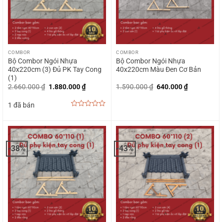
COMBOR
COMBOR
Bộ Combor Ngói Nhựa
Bộ Combor Ngói Nhựa
40x220cm (3) Đủ PK Tay Cong
40x220cm Màu Đen Cơ Bản
(1)
Giá
Giá
Giá
Giá
2.660.000
₫
1.880.000
₫
1.590.000
₫
640.000
₫
gốc
hiện
gốc
hiện
là:
tại
là:
tại
1 đã bán
2.660.000 ₫.
là:
1.590.000 ₫.
là:
1.880.000 ₫.
640.000 ₫.
0
out
of
5
-38%
-43%