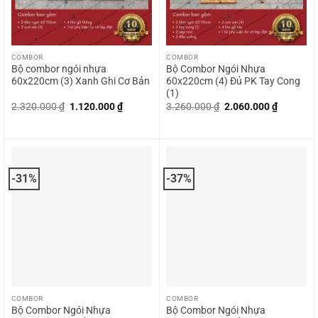
COMBOR
COMBOR
Bộ combor ngói nhựa
Bộ Combor Ngói Nhựa
60x220cm (3) Xanh Ghi Cơ Bản
60x220cm (4) Đủ PK Tay Cong
(1)
Giá
Giá
Giá
Giá
2.320.000
₫
1.120.000
₫
3.260.000
₫
2.060.000
₫
gốc
hiện
gốc
hiện
là:
tại
là:
tại
2.320.000 ₫.
là:
3.260.000 ₫.
là:
1.120.000 ₫.
2.060.00
-31%
-37%
COMBOR
COMBOR
Bộ Combor Ngói Nhựa
Bộ Combor Ngói Nhựa