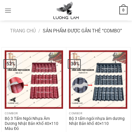
Bỏ
0
qua
nội
dung
TRANG CHỦ
/
SẢN PHẨM ĐƯỢC GẮN THẺ “COMBO”
-52%
-30%
COMBOR
COMBOR
Bộ 3 Tấm Ngói Nhựa Âm
Bộ 3 tấm ngói nhựa âm dương
Dương Nhật Bản Khổ 40×110
Nhật Bản khổ 40×110
Màu Đỏ