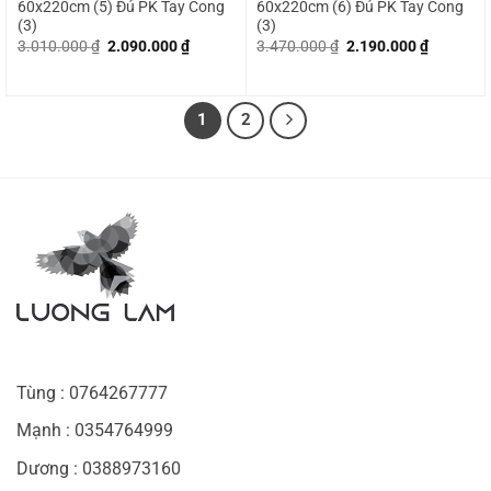
60x220cm (5) Đủ PK Tay Cong
60x220cm (6) Đủ PK Tay Cong
(3)
(3)
Giá
Giá
Giá
Giá
3.010.000
₫
2.090.000
₫
3.470.000
₫
2.190.000
₫
gốc
hiện
gốc
hiện
là:
tại
là:
tại
3.010.000 ₫.
là:
3.470.000 ₫.
là:
2.090.000 ₫.
2.190.00
1
2
Tùng : 0764267777
Mạnh : 0354764999
Dương : 0388973160