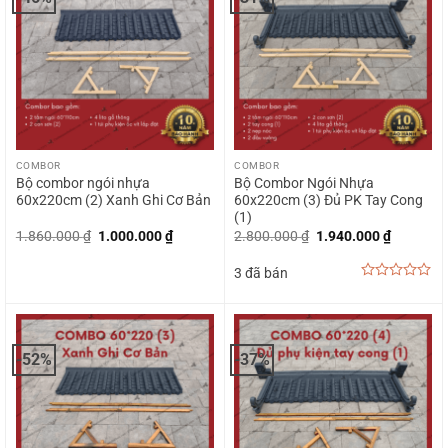
COMBOR
COMBOR
Bộ combor ngói nhựa
Bộ Combor Ngói Nhựa
60x220cm (2) Xanh Ghi Cơ Bản
60x220cm (3) Đủ PK Tay Cong
(1)
Giá
Giá
Giá
Giá
1.860.000
₫
1.000.000
₫
2.800.000
₫
1.940.000
₫
gốc
hiện
gốc
hiện
là:
tại
là:
tại
3 đã bán
1.860.000 ₫.
là:
2.800.000 ₫.
là:
1.000.000 ₫.
1.940.00
0
out
of
5
-52%
-37%