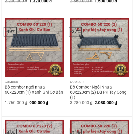
Giá
Giá
Giá
Giá
2.200.000
₫
1.320.000
₫
2.660.000
₫
1.500.000
₫
gốc
hiện
gốc
hiện
là:
tại
là:
tại
2.200.000 ₫.
là:
2.660.000 ₫.
là:
1.320.000 ₫.
1.500.00
-49%
-37%
COMBOR
COMBOR
Bộ combor ngói nhựa
Bộ Combor Ngói Nhựa
60x220cm (1) Xanh Ghi Cơ Bản
60x220cm (2) Đủ PK Tay Cong
(1)
Giá
Giá
Giá
Giá
1.760.000
₫
900.000
₫
3.280.000
₫
2.080.000
₫
gốc
hiện
gốc
hiện
là:
tại
là:
tại
1.760.000 ₫.
là:
3.280.000 ₫.
là:
900.000 ₫.
2.080.00
-46%
-31%