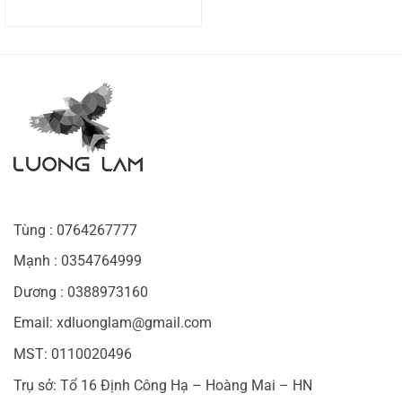
là:
tại
75.000.000 ₫.
là:
45.000.000 ₫.
Tùng : 0764267777
Mạnh : 0354764999
Dương : 0388973160
Email: xdluonglam@gmail.com
MST: 0110020496
Trụ sở: Tổ 16 Định Công Hạ – Hoàng Mai – HN