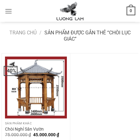
Bỏ
0
qua
nội
dung
TRANG CHỦ
/
SẢN PHẨM ĐƯỢC GẮN THẺ “CHÒI LỤC
GIÁC”
-40%
SẢN PHẨM KHÁC
Chòi Nghỉ Sân Vườn
Giá
Giá
75.000.000
₫
45.000.000
₫
gốc
hiện