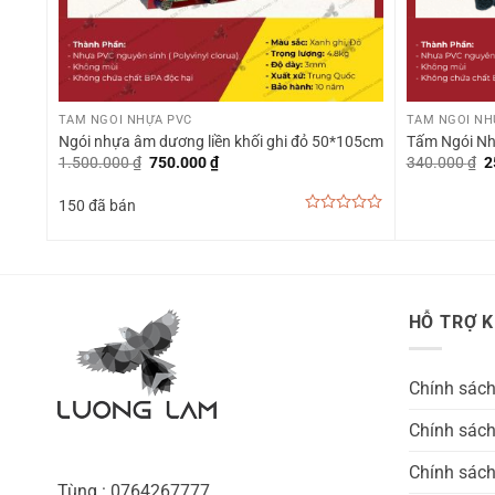
+
+
TẤM NGÓI NHỰA PVC
TẤM NGÓI NH
Ngói nhựa âm dương liền khối ghi đỏ 50*105cm
Tấm Ngói Nh
Giá
Giá
G
1.500.000
₫
750.000
₫
340.000
₫
2
gốc
hiện
g
là:
tại
là
150 đã bán
1.500.000 ₫.
là:
3
750.000 ₫.
0
out
of
5
HỖ TRỢ 
Chính sác
Chính sách
Chính sách
Tùng : 0764267777