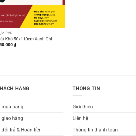
ỰA PVC
ật Khổ 50x110cm Xanh Ghi
iá
Giá
50.000
₫
ốc
hiện
:
tại
40.000 ₫.
là:
250.000 ₫.
KHÁCH HÀNG
THÔNG TIN
h mua hàng
Giới thiệu
 giao hàng
Liên hệ
 đổi trả & Hoàn tiền
Thông tin thanh toán