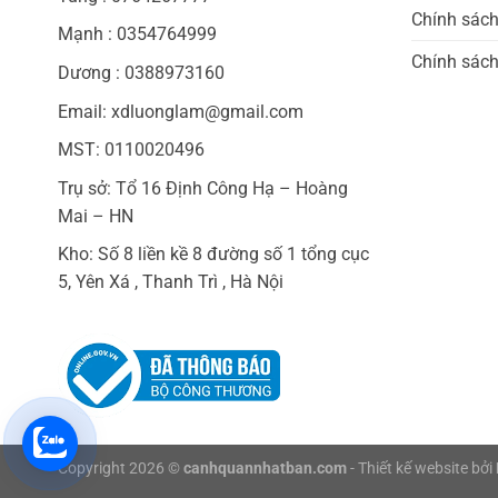
Chính sác
Mạnh : 0354764999
Chính sách
Dương : 0388973160
Email: xdluonglam@gmail.com
MST: 0110020496
Trụ sở: Tổ 16 Định Công Hạ – Hoàng
Mai – HN
Kho: Số 8 liền kề 8 đường số 1 tổng cục
5, Yên Xá , Thanh Trì , Hà Nội
Copyright 2026 ©
canhquannhatban.com
- Thiết kế website bởi