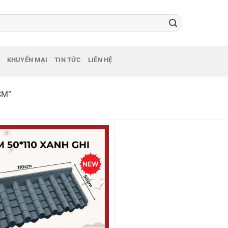
KHUYẾN MẠI
TIN TỨC
LIÊN HỆ
CM”