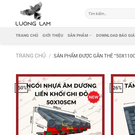
Bỏ
qua
Tìm
kiếm:
nội
dung
TRANG CHỦ
GIỚI THIỆU
SẢN PHẨM
DOWNLOAD BÁO GIÁ
TRANG CHỦ
/
SẢN PHẨM ĐƯỢC GẮN THẺ “50X110
-50%
-26%