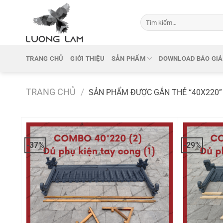
Bỏ
qua
Tìm
kiếm:
nội
dung
TRANG CHỦ
GIỚI THIỆU
SẢN PHẨM
DOWNLOAD BÁO GIÁ
TRANG CHỦ
/
SẢN PHẨM ĐƯỢC GẮN THẺ “40X220”
-37%
-29%