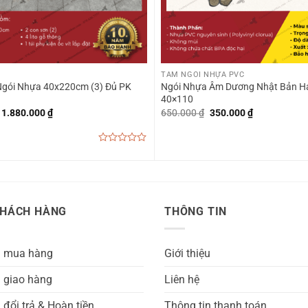
+
TẤM NGÓI NHỰA PVC
gói Nhựa 40x220cm (3) Đủ PK
Ngói Nhựa Âm Dương Nhật Bản H
40×110
Giá
Giá
Giá
Giá
1.880.000
₫
650.000
₫
350.000
₫
gốc
hiện
gốc
hiện
là:
tại
là:
tại
2.660.000 ₫.
là:
650.000 ₫.
là:
1.880.000 ₫.
350.000 ₫.
0
out
of
5
KHÁCH HÀNG
THÔNG TIN
h mua hàng
Giới thiệu
 giao hàng
Liên hệ
 đổi trả & Hoàn tiền
Thông tin thanh toán