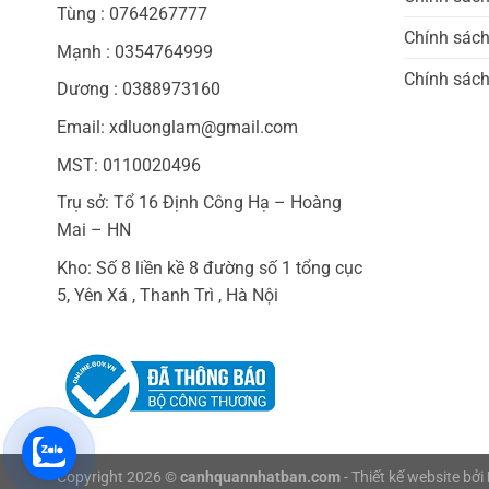
Tùng : 0764267777
Chính sác
Mạnh : 0354764999
Chính sách
Dương : 0388973160
Email: xdluonglam@gmail.com
MST: 0110020496
Trụ sở: Tổ 16 Định Công Hạ – Hoàng
Mai – HN
Kho: Số 8 liền kề 8 đường số 1 tổng cục
5, Yên Xá , Thanh Trì , Hà Nội
Copyright 2026 ©
canhquannhatban.com
- Thiết kế website bởi