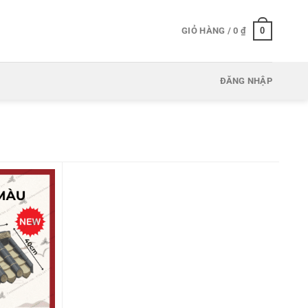
0
GIỎ HÀNG /
0
₫
ĐĂNG NHẬP