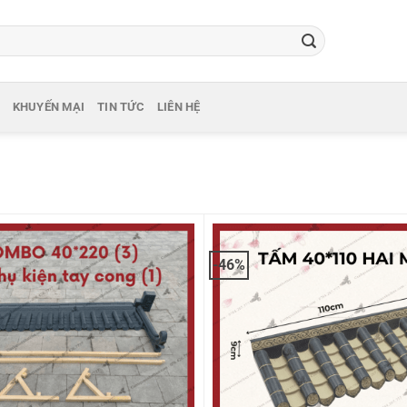
KHUYẾN MẠI
TIN TỨC
LIÊN HỆ
-46%