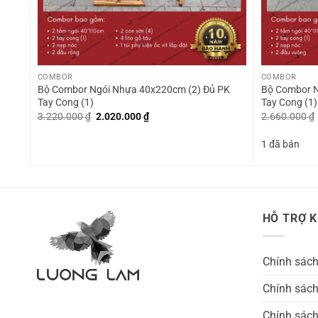
+
+
COMBOR
COMBOR
Bộ Combor Ngói Nhựa 40x220cm (2) Đủ PK
Bộ Combor N
Tay Cong (1)
Tay Cong (1)
Giá
Giá
3.220.000
₫
2.020.000
₫
2.660.000
₫
gốc
hiện
là:
tại
1 đã bán
3.220.000 ₫.
là:
2.020.000 ₫.
HỖ TRỢ 
Chính sác
Chính sách
Chính sách