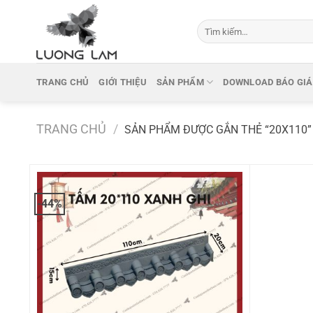
Bỏ
qua
Tìm
kiếm:
nội
dung
TRANG CHỦ
GIỚI THIỆU
SẢN PHẨM
DOWNLOAD BÁO GIÁ
TRANG CHỦ
/
SẢN PHẨM ĐƯỢC GẮN THẺ “20X110”
-44%