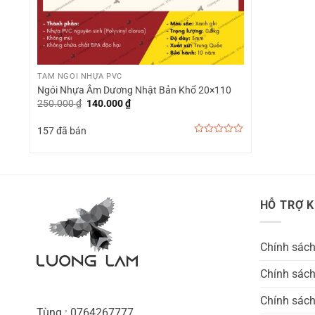
+
TẤM NGÓI NHỰA PVC
Ngói Nhựa Âm Dương Nhật Bản Khổ 20×110
Giá
Giá
250.000
₫
140.000
₫
gốc
hiện
là:
tại
157 đã bán
250.000 ₫.
là:
140.000 ₫.
0
out
of
5
HỖ TRỢ 
Chính sác
Chính sách
Chính sách
Tùng : 0764267777