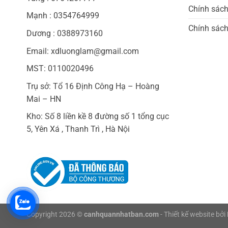
Chính sác
Mạnh : 0354764999
Chính sách
Dương : 0388973160
Email: xdluonglam@gmail.com
MST: 0110020496
Trụ sở: Tổ 16 Định Công Hạ – Hoàng
Mai – HN
Kho: Số 8 liền kề 8 đường số 1 tổng cục
5, Yên Xá , Thanh Trì , Hà Nội
Copyright 2026 ©
canhquannhatban.com
- Thiết kế website bởi