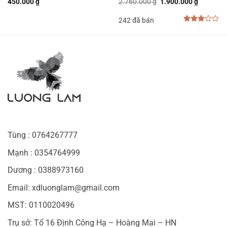
Giá
Giá
450.000
₫
2.760.000
₫
1.900.000
₫
gốc
hiện
là:
tại
242 đã bán
2.760.000 ₫.
là:
₫.
1.900.00
3.00
out of
5
Tùng : 0764267777
Mạnh : 0354764999
Dương : 0388973160
Email: xdluonglam@gmail.com
MST: 0110020496
Trụ sở: Tổ 16 Định Công Hạ – Hoàng Mai – HN