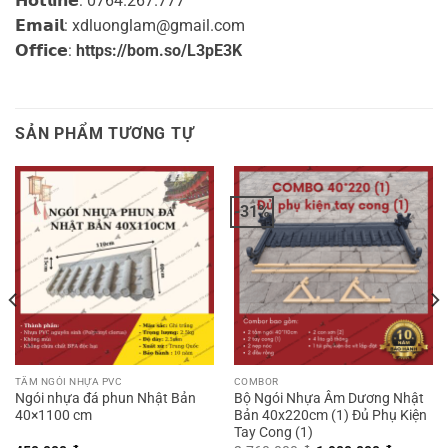
𝗛𝗼𝘁𝗹𝗶𝗻𝗲: 0764.267.777
𝗘𝗺𝗮𝗶𝗹: xdluonglam@gmail.com ️
𝗢𝗳𝗳𝗶𝗰𝗲:
https://bom.so/L3pE3K
SẢN PHẨM TƯƠNG TỰ
-31%
TẤM NGÓI NHỰA PVC
COMBOR
Ngói nhựa đá phun Nhật Bản
Bộ Ngói Nhựa Âm Dương Nhật
40×1100 cm
Bản 40x220cm (1) Đủ Phụ Kiện
Tay Cong (1)