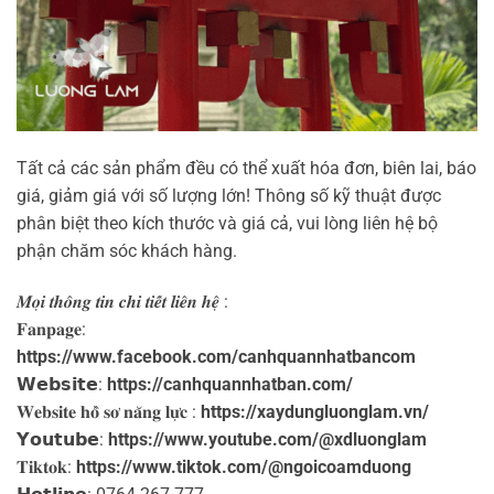
Tất cả các sản phẩm đều có thể xuất hóa đơn, biên lai, báo
giá, giảm giá với số lượng lớn! Thông số kỹ thuật được
phân biệt theo kích thước và giá cả, vui lòng liên hệ bộ
phận chăm sóc khách hàng.
𝑴𝒐̣𝒊 𝒕𝒉𝒐̂𝒏𝒈 𝒕𝒊𝒏 𝒄𝒉𝒊 𝒕𝒊𝒆̂́𝒕 𝒍𝒊𝒆̂𝒏 𝒉𝒆̣̂ :
𝐅𝐚𝐧𝐩𝐚𝐠𝐞:
https://www.facebook.com/canhquannhatbancom
𝗪𝗲𝗯𝘀𝗶𝘁𝗲:
https://canhquannhatban.com/
𝐖𝐞𝐛𝐬𝐢𝐭𝐞 𝐡𝐨̂̀ 𝐬𝐨̛ 𝐧𝐚̆𝐧𝐠 𝐥𝐮̛̣𝐜 :
https://xaydungluonglam.vn/
𝗬𝗼𝘂𝘁𝘂𝗯𝗲:
https://www.youtube.com/@xdluonglam
𝐓𝐢𝐤𝐭𝐨𝐤:
https://www.tiktok.com/@ngoicoamduong