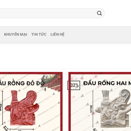
KHUYẾN MẠI
TIN TỨC
LIÊN HỆ
-32%