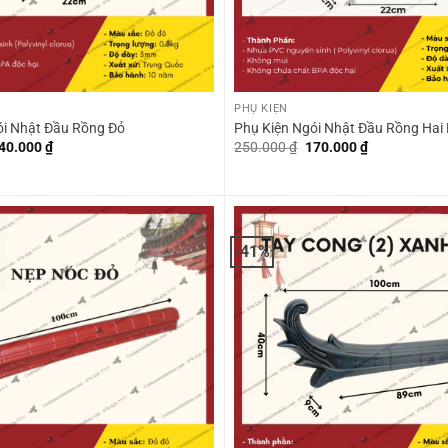
+
PHỤ KIỆN
ói Nhật Đầu Rồng Đỏ
Phụ Kiện Ngói Nhật Đầu Rồng Hai
iá
Giá
Giá
Giá
40.000
₫
250.000
₫
170.000
₫
ốc
hiện
gốc
hiện
:
tại
là:
tại
00.000 ₫.
là:
250.000 ₫.
là:
140.000 ₫.
170.000 ₫.
-41%