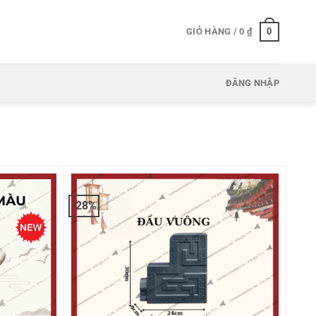
0
GIỎ HÀNG /
0
₫
ĐĂNG NHẬP
-28%