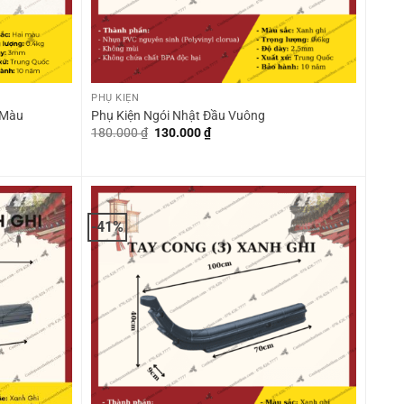
+
PHỤ KIỆN
 Màu
Phụ Kiện Ngói Nhật Đầu Vuông
Giá
Giá
180.000
₫
130.000
₫
gốc
hiện
là:
tại
180.000 ₫.
là:
130.000 ₫.
-41%