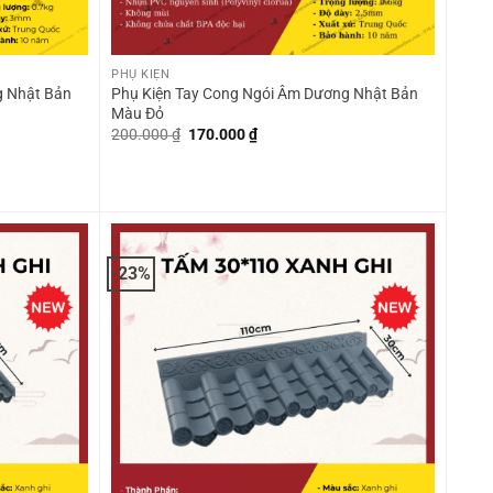
+
PHỤ KIỆN
g Nhật Bản
Phụ Kiện Tay Cong Ngói Âm Dương Nhật Bản
Màu Đỏ
Giá
Giá
200.000
₫
170.000
₫
gốc
hiện
là:
tại
200.000 ₫.
là:
170.000 ₫.
-23%