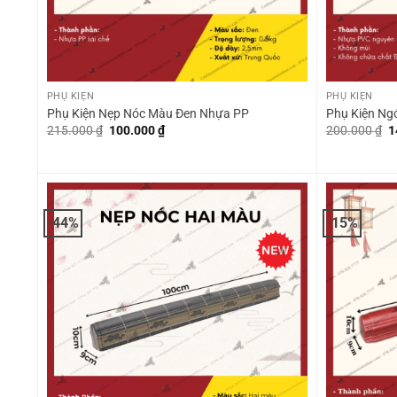
+
+
PHỤ KIỆN
PHỤ KIỆN
Phụ Kiện Nẹp Nóc Màu Đen Nhựa PP
Phụ Kiện Ng
Giá
Giá
G
215.000
₫
100.000
₫
200.000
₫
1
gốc
hiện
g
là:
tại
là
215.000 ₫.
là:
2
100.000 ₫.
-44%
-15%