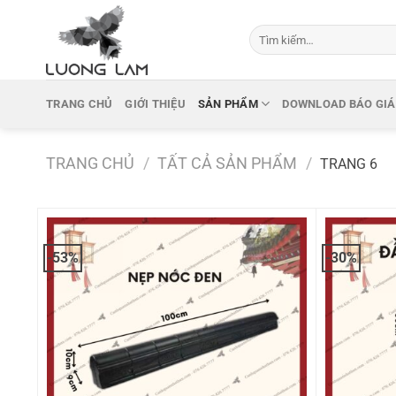
Bỏ
qua
Tìm
kiếm:
nội
dung
TRANG CHỦ
GIỚI THIỆU
SẢN PHẨM
DOWNLOAD BÁO GIÁ
TRANG CHỦ
/
TẤT CẢ SẢN PHẨM
/
TRANG 6
-53%
-30%