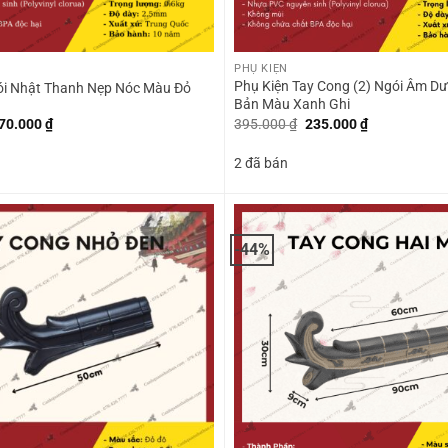
+
PHỤ KIỆN
Phụ Kiện Tay Cong (2) Ngói Âm D
ói Nhật Thanh Nẹp Nóc Màu Đỏ
Bản Màu Xanh Ghi
iá
Giá
Giá
Giá
70.000
₫
395.000
₫
235.000
₫
ốc
hiện
gốc
hiện
:
tại
là:
tại
2 đã bán
00.000 ₫.
là:
395.000 ₫.
là:
170.000 ₫.
235.000 ₫.
-44%