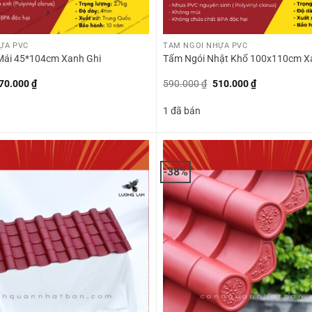
+
ỰA PVC
TẤM NGÓI NHỰA PVC
Mái 45*104cm Xanh Ghi
Tấm Ngói Nhật Khổ 100x110cm X
iá
Giá
Giá
Giá
70.000
₫
590.000
₫
510.000
₫
ốc
hiện
gốc
hiện
:
tại
là:
tại
1 đã bán
55.000 ₫.
là:
590.000 ₫.
là:
270.000 ₫.
510.000 ₫.
-38%