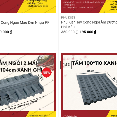
+
PHỤ KIỆN
Phụ Kiện Tay Cong Ngói Âm Dươn
y Cong Ngắn Màu Đen Nhựa PP
Hai Màu
iá
Giá
Giá
Giá
0.000
₫
350.000
₫
195.000
₫
ốc
hiện
gốc
hiện
:
tại
là:
tại
85.000 ₫.
là:
350.000 ₫.
là:
80.000 ₫.
195.000 ₫.
-14%