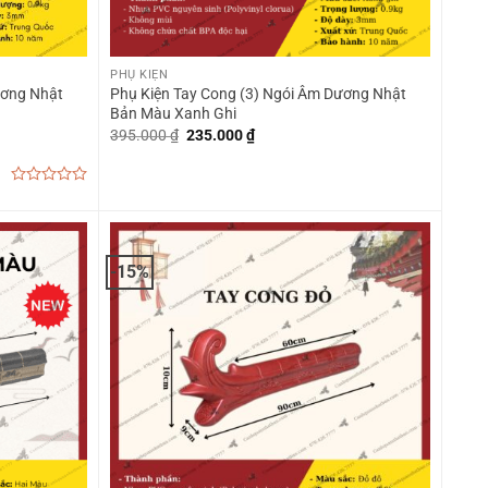
+
PHỤ KIỆN
ương Nhật
Phụ Kiện Tay Cong (3) Ngói Âm Dương Nhật
Bản Màu Xanh Ghi
Giá
Giá
395.000
₫
235.000
₫
gốc
hiện
là:
tại
395.000 ₫.
là:
235.000 ₫.
0
out
of
5
-15%