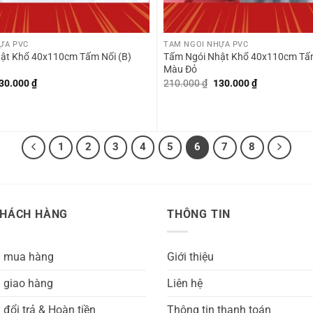
+
ỰA PVC
TẤM NGÓI NHỰA PVC
ật Khổ 40x110cm Tấm Nối (B)
Tấm Ngói Nhật Khổ 40x110cm Tấm
Màu Đỏ
iá
Giá
Giá
Giá
30.000
₫
210.000
₫
130.000
₫
ốc
hiện
gốc
hiện
:
tại
là:
tại
10.000 ₫.
là:
210.000 ₫.
là:
130.000 ₫.
130.000 ₫.
1
2
3
4
5
6
7
8
KHÁCH HÀNG
THÔNG TIN
h mua hàng
Giới thiệu
 giao hàng
Liên hệ
 đổi trả & Hoàn tiền
Thông tin thanh toán