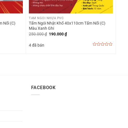
+
TẤM NGÓI NHỰA PVC
 Nối (C)
Tấm Ngói Nhật Khổ 40x110cm Tấm Nối (C)
Màu Xanh Ghi
Giá
Giá
250.000
₫
190.000
₫
gốc
hiện
là:
tại
4 đã bán
250.000 ₫.
là:
190.000 ₫.
0
out
of
5
FACEBOOK