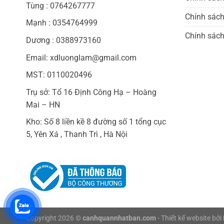
Tùng : 0764267777
Chính sác
Mạnh : 0354764999
Chính sách
Dương : 0388973160
Email: xdluonglam@gmail.com
MST: 0110020496
Trụ sở: Tổ 16 Định Công Hạ – Hoàng
Mai – HN
Kho: Số 8 liền kề 8 đường số 1 tổng cục
5, Yên Xá , Thanh Trì , Hà Nội
Copyright 2026 ©
canhquannhatban.com
- Thiết kế website bởi