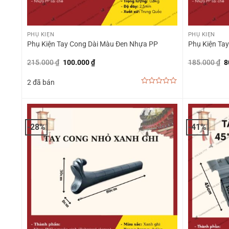
+
+
PHỤ KIỆN
PHỤ KIỆN
Phụ Kiện Tay Cong Dài Màu Đen Nhựa PP
Phụ Kiện Ta
Giá
Giá
G
215.000
₫
100.000
₫
185.000
₫
8
gốc
hiện
g
là:
tại
là
2 đã bán
215.000 ₫.
là:
1
100.000 ₫.
0
out
of
5
-28%
-41%