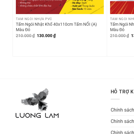
+
+
TẤM NGÓI NHỰA PVC
TẤM NGÓI NH
Tấm Ngói Nhật Khổ 40x110cm Tấm NỐI (A)
Tấm Ngói Nh
Màu Đỏ
Màu Đỏ
Giá
Giá
G
210.000
₫
130.000
₫
210.000
₫
1
gốc
hiện
g
là:
tại
là
210.000 ₫.
là:
2
130.000 ₫.
HỖ TRỢ 
Chính sác
Chính sách
Chính sách