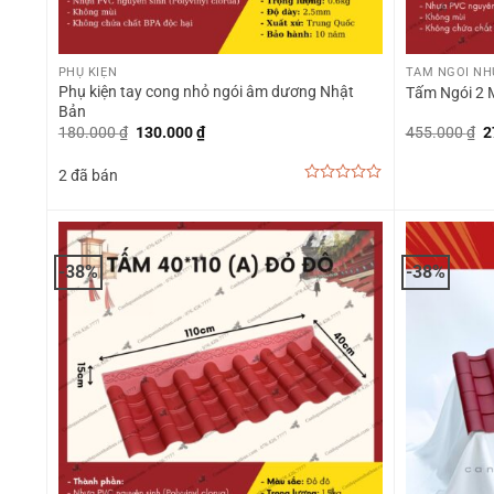
+
+
PHỤ KIỆN
TẤM NGÓI NH
Phụ kiện tay cong nhỏ ngói âm dương Nhật
Tấm Ngói 2 
Bản
Giá
Giá
G
180.000
₫
130.000
₫
455.000
₫
2
gốc
hiện
g
là:
tại
là
2 đã bán
180.000 ₫.
là:
4
130.000 ₫.
0
out
of
5
-38%
-38%