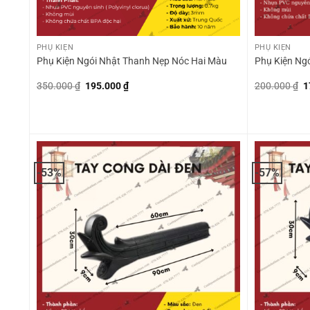
+
+
PHỤ KIỆN
PHỤ KIỆN
Phụ Kiện Ngói Nhật Thanh Nẹp Nóc Hai Màu
Phụ Kiện Ng
Giá
Giá
G
350.000
₫
195.000
₫
200.000
₫
1
gốc
hiện
g
là:
tại
là
350.000 ₫.
là:
2
195.000 ₫.
-53%
-57%