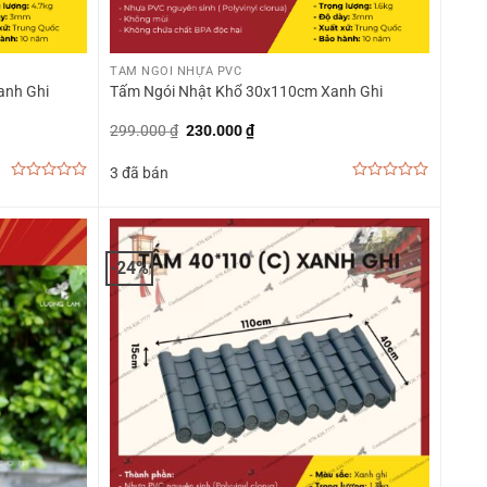
+
TẤM NGÓI NHỰA PVC
anh Ghi
Tấm Ngói Nhật Khổ 30x110cm Xanh Ghi
Giá
Giá
299.000
₫
230.000
₫
gốc
hiện
là:
tại
3 đã bán
299.000 ₫.
là:
230.000 ₫.
0
0
out
out
of
of
5
5
-24%