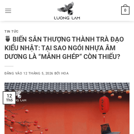
Bỏ
0
qua
nội
dung
TIN TỨC
🍵 BIẾN SÂN THƯỢNG THÀNH TRÀ ĐẠO
KIỂU NHẬT: TẠI SAO NGÓI NHỰA ÂM
DƯƠNG LÀ “MẢNH GHÉP” CÒN THIẾU?
ĐĂNG VÀO
12 THÁNG 5, 2026
BỞI
HOA
12
Th5