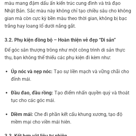
màu mang đậm dấu ấn kiến trúc cung đình và trà đạo
Nhật Bản. Sắc màu này không chỉ tạo chiều sâu cho không
gian mà còn cực kỳ bền màu theo thời gian, không bị bạc
trắng hay loang lổ dưới nắng gắt.
3.2. Phụ kiện đồng bộ – Hoàn thiện vẻ đẹp “Di sản”
Để góc sân thượng trông như một công trình di sản thực
thụ, bạn không thể thiếu các phụ kiện đi kèm như:
Úp nóc và nẹp nóc:
Tạo sự liền mạch và vững chãi cho
đỉnh mái.
Đầu đao, đầu rồng:
Tạo điểm nhấn quyền quý và thoát
tục cho các góc mái.
Diềm mái:
Che đi phần kết cấu khung xương, tạo độ
mềm mại cho viền mái hiên.
3.3. Kết hợp vật liệu tự nhiên