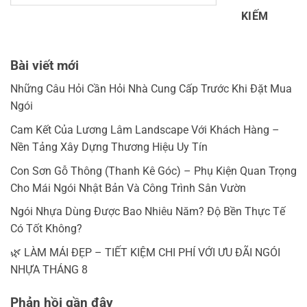
KIẾM
Bài viết mới
Những Câu Hỏi Cần Hỏi Nhà Cung Cấp Trước Khi Đặt Mua
Ngói
Cam Kết Của Lương Lâm Landscape Với Khách Hàng –
Nền Tảng Xây Dựng Thương Hiệu Uy Tín
Con Sơn Gỗ Thông (Thanh Kê Góc) – Phụ Kiện Quan Trọng
Cho Mái Ngói Nhật Bản Và Công Trình Sân Vườn
Ngói Nhựa Dùng Được Bao Nhiêu Năm? Độ Bền Thực Tế
Có Tốt Không?
🌿 LÀM MÁI ĐẸP – TIẾT KIỆM CHI PHÍ VỚI ƯU ĐÃI NGÓI
NHỰA THÁNG 8
Phản hồi gần đây