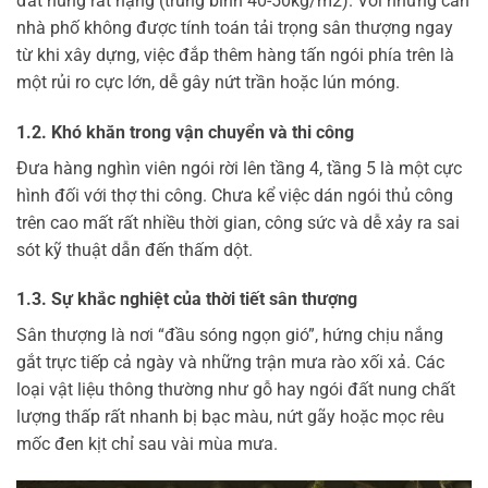
đất nung rất nặng (trung bình 40-50kg/m2). Với những căn
nhà phố không được tính toán tải trọng sân thượng ngay
từ khi xây dựng, việc đắp thêm hàng tấn ngói phía trên là
một rủi ro cực lớn, dễ gây nứt trần hoặc lún móng.
1.2. Khó khăn trong vận chuyển và thi công
Đưa hàng nghìn viên ngói rời lên tầng 4, tầng 5 là một cực
hình đối với thợ thi công. Chưa kể việc dán ngói thủ công
trên cao mất rất nhiều thời gian, công sức và dễ xảy ra sai
sót kỹ thuật dẫn đến thấm dột.
1.3. Sự khắc nghiệt của thời tiết sân thượng
Sân thượng là nơi “đầu sóng ngọn gió”, hứng chịu nắng
gắt trực tiếp cả ngày và những trận mưa rào xối xả. Các
loại vật liệu thông thường như gỗ hay ngói đất nung chất
lượng thấp rất nhanh bị bạc màu, nứt gãy hoặc mọc rêu
mốc đen kịt chỉ sau vài mùa mưa.