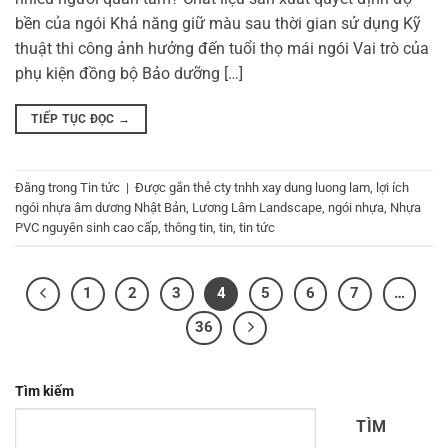
bền của ngói Khả năng giữ màu sau thời gian sử dụng Kỹ
thuật thi công ảnh hưởng đến tuổi thọ mái ngói Vai trò của
phụ kiện đồng bộ Bảo dưỡng […]
TIẾP TỤC ĐỌC
→
Đăng trong
Tin tức
|
Được gắn thẻ
cty tnhh xay dung luong lam
,
lợi ích
ngói nhựa âm dương Nhật Bản
,
Lương Lâm Landscape
,
ngói nhựa
,
Nhựa
PVC nguyên sinh cao cấp
,
thông tin
,
tin
,
tin tức
1
2
3
4
5
6
7
…
36
Tìm kiếm
TÌM