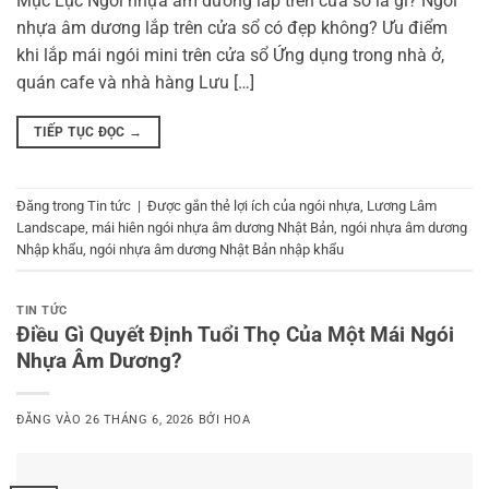
Mục Lục Ngói nhựa âm dương lắp trên cửa sổ là gì? Ngói
nhựa âm dương lắp trên cửa sổ có đẹp không? Ưu điểm
khi lắp mái ngói mini trên cửa sổ Ứng dụng trong nhà ở,
quán cafe và nhà hàng Lưu […]
TIẾP TỤC ĐỌC
→
Đăng trong
Tin tức
|
Được gắn thẻ
lợi ích của ngói nhựa
,
Lương Lâm
Landscape
,
mái hiên ngói nhựa âm dương Nhật Bản
,
ngói nhựa âm dương
Nhập khẩu
,
ngói nhựa âm dương Nhật Bản nhập khẩu
TIN TỨC
Điều Gì Quyết Định Tuổi Thọ Của Một Mái Ngói
Nhựa Âm Dương?
ĐĂNG VÀO
26 THÁNG 6, 2026
BỞI
HOA