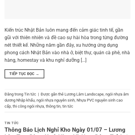
Kiến trúc Nhật Bản luôn mang đến cảm giác tinh tế, gần
gũi với thiên nhiên và đề cao sự hài hòa trong từng đường
nét thiết kế. Những năm gần đây, xu hướng ứng dụng
phong cách Nhật Bản vào nhà ở, biệt thự, quán cà phê, nhà
hàng, homestay và khu nghỉ dưỡng […]
TIẾP TỤC ĐỌC
→
Đăng trong
Tin tức
|
Được gắn thẻ
Lương Lâm Landscape
,
ngói nhựa âm
dương Nhập khẩu
,
ngói nhựa nguyên sinh
,
Nhựa PVC nguyên sinh cao
cấp
,
thi công ngói nhựa
,
thông tin
,
tin tức
TIN TỨC
Thông Báo Lịch Nghỉ Kho Ngày 01/07 – Lương