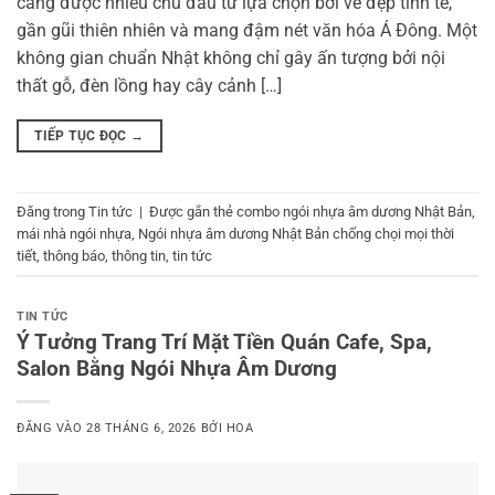
càng được nhiều chủ đầu tư lựa chọn bởi vẻ đẹp tinh tế,
gần gũi thiên nhiên và mang đậm nét văn hóa Á Đông. Một
không gian chuẩn Nhật không chỉ gây ấn tượng bởi nội
thất gỗ, đèn lồng hay cây cảnh […]
TIẾP TỤC ĐỌC
→
Đăng trong
Tin tức
|
Được gắn thẻ
combo ngói nhựa âm dương Nhật Bản
,
mái nhà ngói nhựa
,
Ngói nhựa âm dương Nhật Bản chống chọi mọi thời
tiết
,
thông báo
,
thông tin
,
tin tức
TIN TỨC
Ý Tưởng Trang Trí Mặt Tiền Quán Cafe, Spa,
Salon Bằng Ngói Nhựa Âm Dương
ĐĂNG VÀO
28 THÁNG 6, 2026
BỞI
HOA