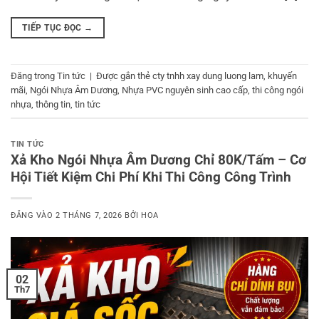
TIẾP TỤC ĐỌC
→
Đăng trong
Tin tức
|
Được gắn thẻ
cty tnhh xay dung luong lam
,
khuyến
mãi
,
Ngói Nhựa Âm Dương
,
Nhựa PVC nguyên sinh cao cấp
,
thi công ngói
nhựa
,
thông tin
,
tin tức
TIN TỨC
Xả Kho Ngói Nhựa Âm Dương Chỉ 80K/Tấm – Cơ
Hội Tiết Kiệm Chi Phí Khi Thi Công Công Trình
ĐĂNG VÀO
2 THÁNG 7, 2026
BỞI
HOA
02
Th7