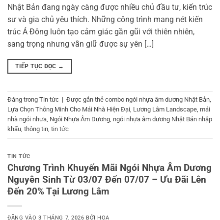
Nhật Bản đang ngày càng được nhiều chủ đầu tư, kiến trúc
sư và gia chủ yêu thích. Những công trình mang nét kiến
trúc Á Đông luôn tạo cảm giác gần gũi với thiên nhiên,
sang trọng nhưng vẫn giữ được sự yên […]
TIẾP TỤC ĐỌC
→
Đăng trong
Tin tức
|
Được gắn thẻ
combo ngói nhựa âm dương Nhật Bản
,
Lựa Chọn Thông Minh Cho Mái Nhà Hiện Đại
,
Lương Lâm Landscape
,
mái
nhà ngói nhựa
,
Ngói Nhựa Âm Dương
,
ngói nhựa âm dương Nhật Bản nhập
khẩu
,
thông tin
,
tin tức
TIN TỨC
Chương Trình Khuyến Mãi Ngói Nhựa Âm Dương
Nguyên Sinh Từ 03/07 Đến 07/07 – Ưu Đãi Lên
Đến 20% Tại Lương Lâm
ĐĂNG VÀO
3 THÁNG 7, 2026
BỞI
HOA