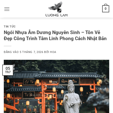
Bỏ
0
qua
nội
dung
TIN TỨC
Ngói Nhựa Âm Dương Nguyên Sinh – Tôn Vẻ
Đẹp Công Trình Tâm Linh Phong Cách Nhật Bản
ĐĂNG VÀO
5 THÁNG 7, 2026
BỞI
HOA
05
Th7