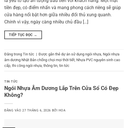
là yếu tố tạo ấn tượng đầu tiên với khách hàng. Một mặt
tiền đẹp, có điểm nhấn và mang phong cách riêng sẽ giúp
cửa hàng nổi bật hơn giữa nhiều đối thủ xung quanh.
Chính vì vậy, ngày càng nhiều chủ đầu […]
TIẾP TỤC ĐỌC
→
Đăng trong
Tin tức
|
Được gắn thẻ
dự án sử dụng ngói nhựa
,
Ngói nhựa
âm dương Nhật Bản chống chọi mọi thời tiết
,
Nhựa PVC nguyên sinh cao
cấp
,
thi công ngói nhựa
,
thông tin
,
tin tức
TIN TỨC
Ngói Nhựa Âm Dương Lắp Trên Cửa Sổ Có Đẹp
Không?
ĐĂNG VÀO
27 THÁNG 6, 2026
BỞI
HOA